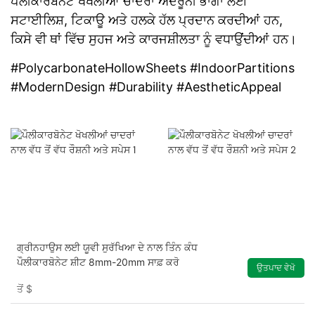
ਪੌਲੀਕਾਰਬੋਨੇਟ ਖੋਖਲੀਆਂ ​​ਚਾਦਰਾਂ ਅੰਦਰੂਨੀ ਭਾਗਾਂ ਲਈ
ਸਟਾਈਲਿਸ਼, ਟਿਕਾਊ ਅਤੇ ਹਲਕੇ ਹੱਲ ਪ੍ਰਦਾਨ ਕਰਦੀਆਂ ਹਨ,
ਕਿਸੇ ਵੀ ਥਾਂ ਵਿੱਚ ਸੁਹਜ ਅਤੇ ਕਾਰਜਸ਼ੀਲਤਾ ਨੂੰ ਵਧਾਉਂਦੀਆਂ ਹਨ।
#PolycarbonateHollowSheets #IndoorPartitions
#ModernDesign #Durability #AestheticAppeal
ਗ੍ਰੀਨਹਾਉਸ ਲਈ ਯੂਵੀ ਸੁਰੱਖਿਆ ਦੇ ਨਾਲ ਤਿੰਨ ਕੰਧ
ਪੌਲੀਕਾਰਬੋਨੇਟ ਸ਼ੀਟ 8mm-20mm ਸਾਫ਼ ਕਰੋ
ਉਤਪਾਦ ਵੇਖੋ
ਤੋਂ
$