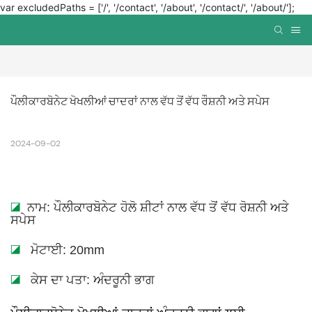
var excludedPaths = ['/', '/contact', '/about', '/contact/', '/about/'];
ਪੌਲੀਕਾਰਬੋਨੇਟ ਖੋਖਲੀਆਂ ​​ਚਾਦਰਾਂ ਨਾਲ ਵੱਧ ਤੋਂ ਵੱਧ ਰੌਸ਼ਨੀ ਅਤੇ ਸਪੇਸ
2024-09-02
◪
ਨਾਮ: ਪੌਲੀਕਾਰਬੋਨੇਟ ਹੋਲੋ ਸ਼ੀਟਾਂ ਨਾਲ ਵੱਧ ਤੋਂ ਵੱਧ ਰੋਸ਼ਨੀ ਅਤੇ
ਸਪੇਸ
◪
ਮੋਟਾਈ: 20mm
◪
ਕੇਸ ਦਾ ਪਤਾ: ਅੰਦਰੂਨੀ ਭਾਗ