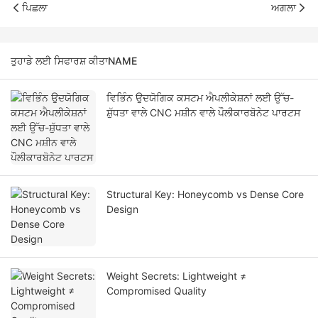
ਪਿਛਲਾ
ਅਗਲਾ
ਤੁਹਾਡੇ ਲਈ ਸਿਫਾਰਸ਼ ਕੀਤਾNAME
ਵਿਭਿੰਨ ਉਦਯੋਗਿਕ ਕਸਟਮ ਐਪਲੀਕੇਸ਼ਨਾਂ ਲਈ ਉੱਚ-
ਸ਼ੁੱਧਤਾ ਵਾਲੇ CNC ਮਸ਼ੀਨ ਵਾਲੇ ਪੌਲੀਕਾਰਬੋਨੇਟ ਪਾਰਟਸ
Structural Key: Honeycomb vs Dense Core
Design
Weight Secrets: Lightweight ≠
Compromised Quality