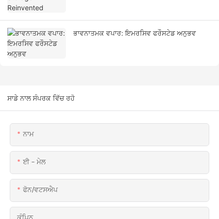
ਭਾਵਨਾਤਮਕ ਵਪਾਰ: ਇਮਰਸਿਵ ਫਰੌਸਟੇਡ ਅਨੁਭਵ
ਸਾਡੇ ਨਾਲ ਸੰਪਰਕ ਵਿੱਚ ਰਹੋ
ਨਾਮ
ਈ - ਮੇਲ
ਫੋਨ/ਵਟਸਐਪ
ਕੰਪਿਨ