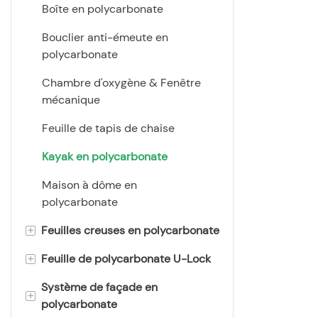
Boîte en polycarbonate
construction
polycarbona
Bouclier anti-émeute en
thermoplast
polycarbonate
des avantage
choix attray
Chambre d'oxygène & Fenêtre
fabrication 
mécanique
Feuille de tapis de chaise
Kayak en polycarbonate
Maison à dôme en
polycarbonate
+
Feuilles creuses en polycarbonate
+
Feuille de polycarbonate U-Lock
Feuille de polycarbonate à
double paroi
Système de façade en
Panneau en polycarbonate
+
polycarbonate
Feuille de polycarbonate à
multiwal verrouillé en U