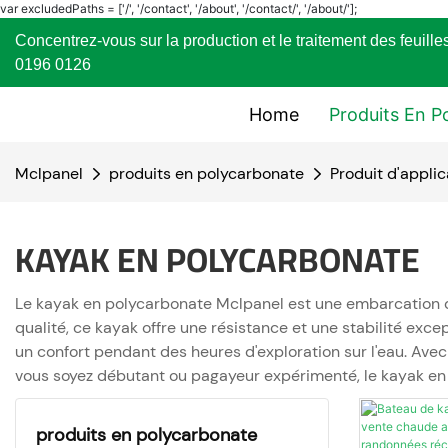
var excludedPaths = ['/', '/contact', '/about', '/contact/', '/about/'];
Concentrez-vous sur la production et le traitement des f
0196 0126
Home
Produits En P
Mclpanel
produits en polycarbonate
Produit d'applic
KAYAK EN POLYCARBONATE
Le kayak en polycarbonate Mclpanel est une embarcation d
qualité, ce kayak offre une résistance et une stabilité exc
un confort pendant des heures d'exploration sur l'eau. Avec
vous soyez débutant ou pagayeur expérimenté, le kayak en p
produits en polycarbonate