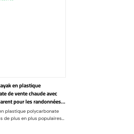
ayak en plastique
ate de vente chaude avec
parent pour les randonnées
en plastique polycarbonate
s de plus en plus populaires
trie nautique en raison de leur
 unique de durabilité, de