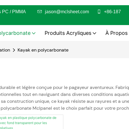
euilles PC / PMMA
jason@mclsheet.com
+86-187
olycarbonate
Produits Acryliques
À Propos
ation
Kayak en polycarbonate
urable et légère conçue pour le pagayeur aventureux. Fabriq
eptionnelles tout en naviguant dans diverses conditions aquat
 sa construction unique, ce kayak résiste aux rayures et a un
olycarbonate Mclpanel est le choix parfait pour votre procha