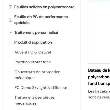
+
Feuilles solides en polycarbonate
Feuille de PC de performance
Feuille plate de polycarbonate
+
spéciale
Feuille de polycarbonate givrée
+
Traitement personnalisé
Feuilles de polycarbonate UV
feuille de diffuseur de lumière
-
Produit d'application
en polycarbonate
Feuille de polycarbonate ESD
Graver et percer
Feuille de polycarbonate
Feuille de polycarbonate
Faux
Auvent PC & Cauvet
gaufrée
ignifuge
Collage
Partition protectrice
Feuilles de polycarbonate très
Feuille de polycarbonate
Bateau de k
Fraisage des bords
Couverture de protection
épaisses
résistante aux rayures
polycarbon
mécanique
Thermoformage
fond trans
Film polycarbonate
Feuille de polycarbonate
PC Dome Skylight & diffuseur
récréatives
antireflet
Les kayaks 
Impression Soie/UV
Feuille de polycarbonate
sont devenu
Traitement des pièces
prisme
Feuilles de polycarbonate
Absorption du plastique
dans l’indus
mécaniques
antibuée
combinaison
Feuille de polycarbonate ondulé