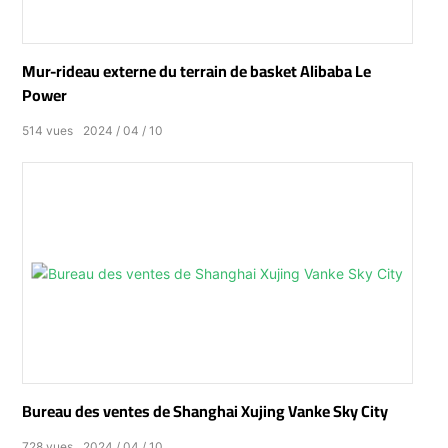
Mur-rideau externe du terrain de basket Alibaba Le
Power
514
vues
2024
04
10
Bureau des ventes de Shanghai Xujing Vanke Sky City
728
vues
2024
04
10