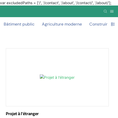
var excludedPaths = ['/', '/contact', '/about', '/contact/', '/about/'];
Bâtiment public
Agriculture moderne
Construire un
Projet à l'étranger