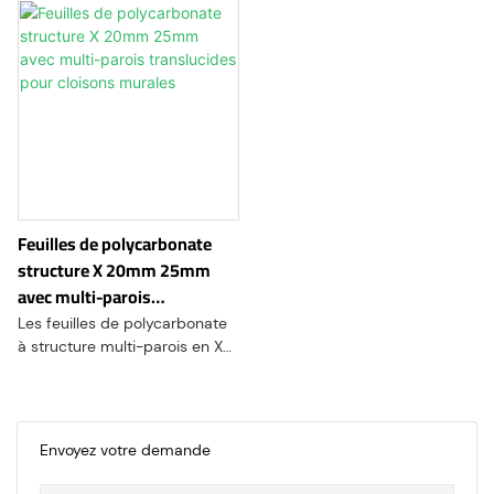
Feuilles de polycarbonate
structure X 20mm 25mm
avec multi-parois
translucides pour cloisons
Les feuilles de polycarbonate
murales
à structure multi-parois en X
sont une série de produits en
feuilles de polycarbonate à
parois multiples. Ils offrent une
combinaison de résistance, de
Envoyez votre demande
durabilité, d'isolation
thermique, de transmission de