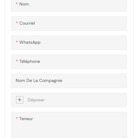
Nom
la lumière et de résistance aux
chocs, ce qui les rend
polyvalents et adaptés à
Courriel
divers projets de construction
et architecturaux.
WhatsApp
Téléphone
Nom De La Compagnie
Déposer
Teneur