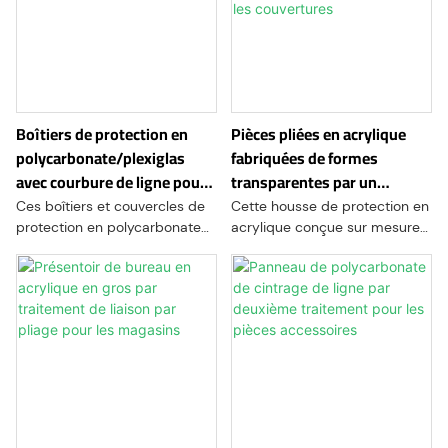
Boîtiers de protection en
Pièces pliées en acrylique
polycarbonate/plexiglas
fabriquées de formes
avec courbure de ligne pour
transparentes par un
appareils électroniques
traitement de précision pour
Ces boîtiers et couvercles de
Cette housse de protection en
les couvertures
protection en polycarbonate
acrylique conçue sur mesure
ou en plexiglas (acrylique) de
est conçue pour protéger les
qualité supérieure sont conçus
composants mécaniques
pour fournir un blindage
délicats, l'électronique ou tout
robuste à une large gamme
autre équipement sensible
d'équipements, de machines
des facteurs
et de composants sensibles.
environnementaux, tels que la
Fabriqués à partir de
poussière, les débris et les
matériaux résistants aux
impacts accidentels.
chocs et aux chocs, ces
Fabriquée en acrylique
boîtiers conçus sur mesure
transparent de haute qualité,