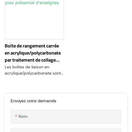
Boîte de rangement carrée
en acrylique/polycarbonate
par traitement de collage
pour présentoir d'enseignes
Les boîtes de liaison en
acrylique/polycarbonate sont
un type spécialisé de boîtier
ou de boîtier fabriqué à partir
de feuilles acryliques
transparentes découpées
Envoyez votre demande
avec précision et collées
ensemble à l'aide d'une variété
Nom
d'adhésifs. Ces boîtes sont
conçues pour fournir une
solution durable, transparente