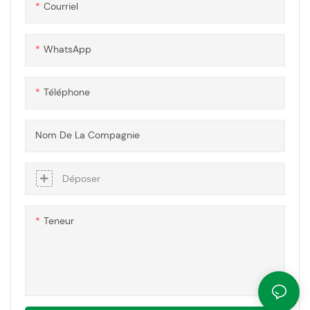
Courriel
et personnalisable pour un
large éventail d'applications,
de la présentation et de
WhatsApp
l'emballage des produits au
prototypage et aux
équipements scientifiques.
Téléphone
Nom De La Compagnie
Déposer
Teneur