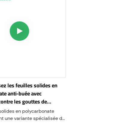
ez les feuilles solides en
ate anti-buée avec
contre les gouttes de
 épaisseurs
 solides en polycarbonate
nt une variante spécialisée du
lycarbonate durable et
x chocs, conçue pour exceller