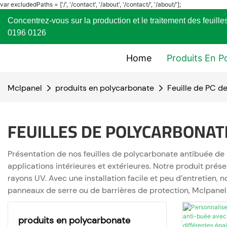
var excludedPaths = ['/', '/contact', '/about', '/contact/', '/about/'];
Concentrez-vous sur la production et le traitement des f
0196 0126
Home
Produits En P
Mclpanel
produits en polycarbonate
Feuille de PC d
FEUILLES DE POLYCARBONAT
Présentation de nos feuilles de polycarbonate antibuée de M
applications intérieures et extérieures. Notre produit prés
rayons UV. Avec une installation facile et peu d’entretien, n
panneaux de serre ou de barrières de protection, Mclpanel a
produits en polycarbonate