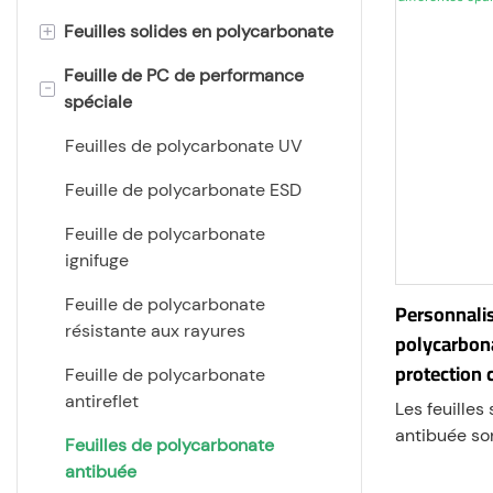
+
Feuilles solides en polycarbonate
Feuille de PC de performance
Feuille plate de polycarbonate
-
spéciale
Feuille de polycarbonate givrée
Feuilles de polycarbonate UV
feuille de diffuseur de lumière
en polycarbonate
Feuille de polycarbonate ESD
Feuille de polycarbonate
Feuille de polycarbonate
gaufrée
ignifuge
Feuilles de polycarbonate très
Feuille de polycarbonate
Personnalis
épaisses
résistante aux rayures
polycarbon
protection 
Film polycarbonate
Feuille de polycarbonate
différentes
antireflet
Les feuilles
Feuille de polycarbonate
antibuée so
prisme
Feuilles de polycarbonate
matériau po
antibuée
résistant au
Feuille de polycarbonate ondulé