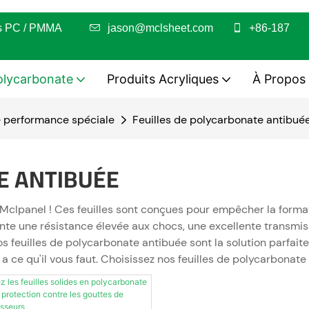
euilles PC / PMMA
jason@mclsheet.com
+86-187
olycarbonate
Produits Acryliques
À Propos
e performance spéciale
Feuilles de polycarbonate antibué
E ANTIBUÉE
clpanel ! Ces feuilles sont conçues pour empêcher la formatio
ente une résistance élevée aux chocs, une excellente transmis
os feuilles de polycarbonate antibuée sont la solution parfaite
 ce qu'il vous faut. Choisissez nos feuilles de polycarbonate 