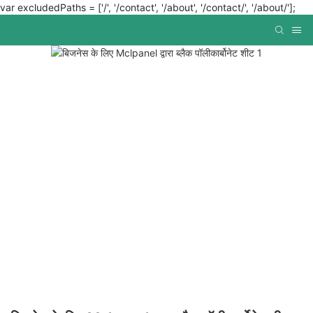
var excludedPaths = ['/', '/contact', '/about', '/contact/', '/about/'];