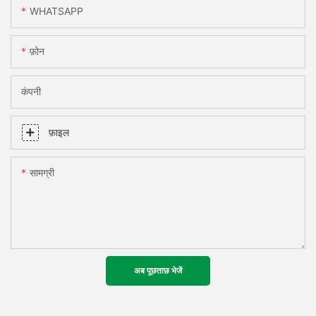
WHATSAPP
फ़ोन
कंपनी
फ़ाइल
सामग्री
अब पूछताछ भेजें