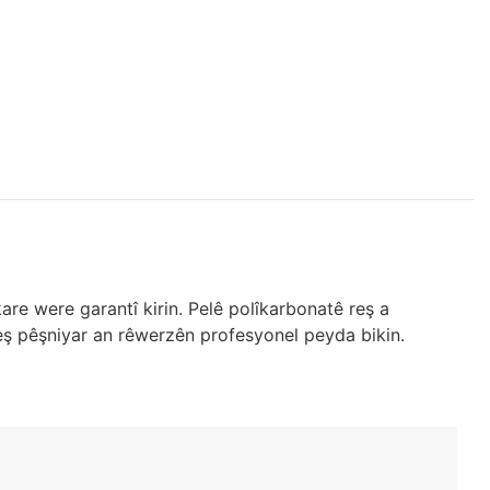
are were garantî kirin. Pelê polîkarbonatê reş a
reş pêşniyar an rêwerzên profesyonel peyda bikin.