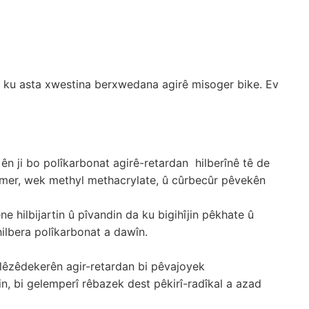
da ku asta xwestina berxwedana agirê misoger bike. Ev
ên ji bo polîkarbonat agirê-retardan
hilberînê tê de
er, wek methyl methacrylate, û cûrbecûr pêvekên
ne hilbijartin û pîvandin da ku bigihîjin pêkhate û
ilbera polîkarbonat a dawîn.
êzêdekerên agir-retardan bi pêvajoyek
in, bi gelemperî rêbazek dest pêkirî-radîkal a azad