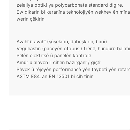
zelaliya optîkî ya polycarbonate standard digire.
Ew dikarin bi karanîna teknolojiyên wekhev ên mîna
werin çêkirin.
Avahî û avahî (şûşekirin, dabeşkirin, banî)
Veguhastin (paceyên otobus / trênê, hundurê balafi
Pêlên elektrîkê û panelên kontrolê
Amûr û alavên li cîhên bazirganî / giştî
Pêvek û rêjeyên performansê yên taybetî yên retard
ASTM E84, an EN 13501 bi cih tînin.