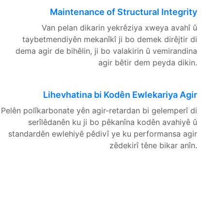
Maintenance of Structural Integrity
Van pelan dikarin yekrêziya xweya avahî û
taybetmendiyên mekanîkî ji bo demek dirêjtir di
dema agir de bihêlin, ji bo valakirin û vemirandina
agir bêtir dem peyda dikin.
Lihevhatina bi Kodên Ewlekariya Agir
Pelên polîkarbonate yên agir-retardan bi gelemperî di
serîlêdanên ku ji bo pêkanîna kodên avahiyê û
standardên ewlehiyê pêdivî ye ku performansa agir
zêdekirî têne bikar anîn.