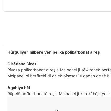
Hûrguliyên hilberê yên pelika polîkarbonat a reş
Girêdana Biçet
Pîvaza polîkarbonat a reş a Mclpanel ji sêwiranek berfe
Mclpanel bi berfirehî di gelek pîşesazî û qadan de tê b
Agahiya hêl
Rûpelê polîkarbonatê reş a Mclpanel ji karekî hêja ye, k