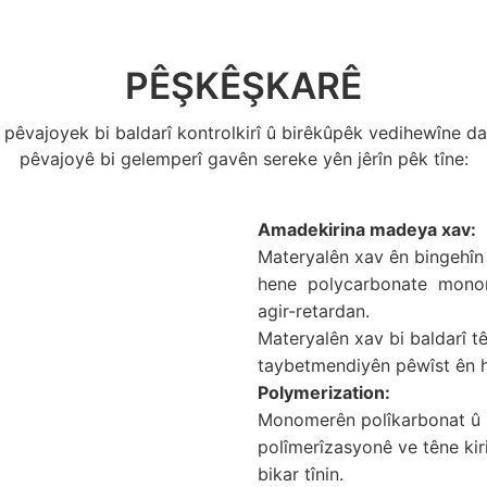
PÊŞKÊŞKARÊ
 pêvajoyek bi baldarî kontrolkirî û birêkûpêk vedihewîne 
pêvajoyê bi gelemperî gavên sereke yên jêrîn pêk tîne:
Amadekirina madeya xav:
Materyalên xav ên bingehîn 
hene
polycarbonate
monom
agir-retardan.
Materyalên xav bi baldarî tê
taybetmendiyên pêwîst ên h
Polymerization:
Monomerên polîkarbonat û l
polîmerîzasyonê ve têne kir
bikar tînin.