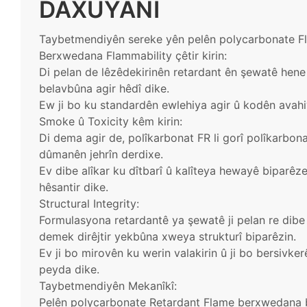
DAXUYANÎ
Taybetmendiyên sereke yên pelên polycarbonate F
Berxwedana Flammability çêtir kirin:
Di pelan de lêzêdekirinên retardant ên şewatê hene
belavbûna agir hêdî dike.
Ew ji bo ku standardên ewlehiya agir û kodên avahiyê
Smoke û Toxicity kêm kirin:
Di dema agir de, polîkarbonat FR li gorî polîkarbo
dûmanên jehrîn derdixe.
Ev dibe alîkar ku dîtbarî û kalîteya hewayê biparêz
hêsantir dike.
Structural Integrity:
Formulasyona retardantê ya şewatê ji pelan re dibe 
demek dirêjtir yekbûna xweya strukturî biparêzin.
Ev ji bo mirovên ku werin valakirin û ji bo bersivke
peyda dike.
Taybetmendiyên Mekanîkî:
Pelên polycarbonate Retardant Flame berxwedana b