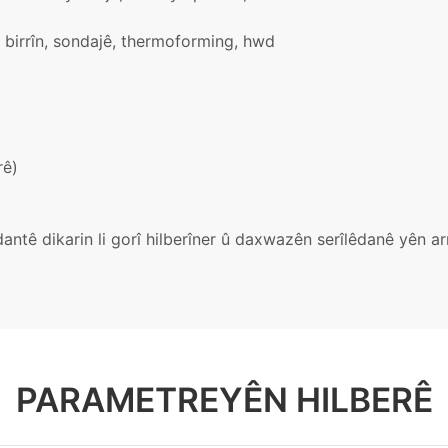
 birrîn, sondajê, thermoforming, hwd
rê)
antê dikarin li gorî hilberîner û daxwazên serîlêdanê yên 
PARAMETREYÊN HILBERÊ