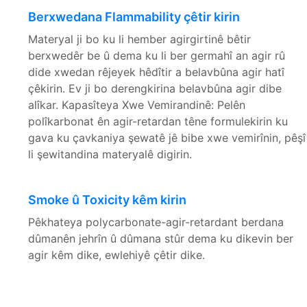
Berxwedana Flammability çêtir kirin
Materyal ji bo ku li hember agirgirtinê bêtir
berxwedêr be û dema ku li ber germahî an agir rû
dide xwedan rêjeyek hêdîtir a belavbûna agir hatî
çêkirin. Ev ji bo derengkirina belavbûna agir dibe
alîkar. Kapasîteya Xwe Vemirandinê: Pelên
polîkarbonat ên agir-retardan têne formulekirin ku
gava ku çavkaniya şewatê jê bibe xwe vemirînin, pêşî
li şewitandina materyalê digirin.
Smoke û Toxicity kêm kirin
Pêkhateya polycarbonate-agir-retardant berdana
dûmanên jehrîn û dûmana stûr dema ku dikevin ber
agir kêm dike, ewlehiyê çêtir dike.