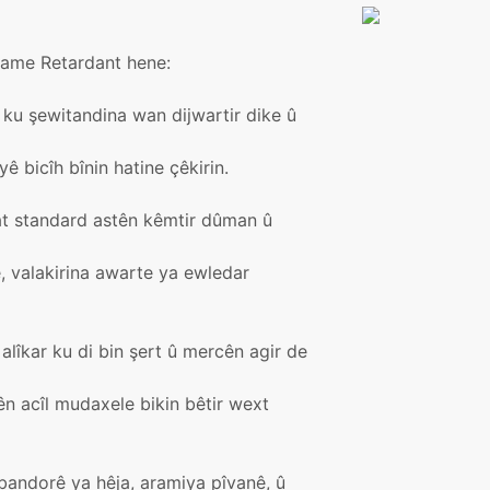
lame Retardant hene:
 ku şewitandina wan dijwartir dike û
 bicîh bînin hatine çêkirin.
nat standard astên kêmtir dûman û
e, valakirina awarte ya ewledar
alîkar ku di bin şert û mercên agir de
rên acîl mudaxele bikin bêtir wext
andorê ya hêja, aramiya pîvanê, û