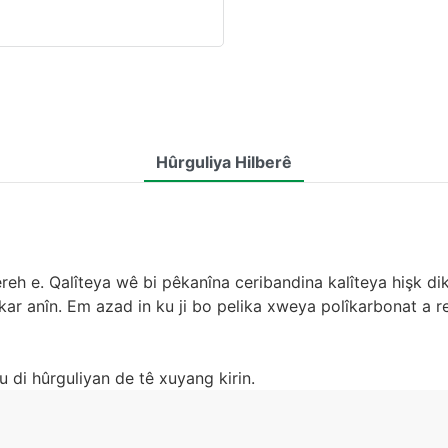
Hûrguliya Hilberê
reh e. Qalîteya wê bi pêkanîna ceribandina kalîteya hişk dik
ikar anîn. Em azad in ku ji bo pelika xweya polîkarbonat a 
u di hûrguliyan de tê xuyang kirin.