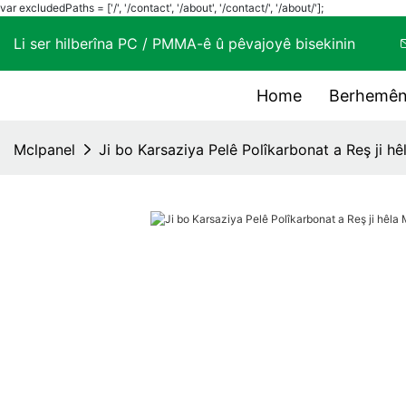
var excludedPaths = ['/', '/contact', '/about', '/contact/', '/about/'];
Li ser hilberîna PC / PMMA-ê û pêvajoyê bisekinin
Home
Berhemên
Mclpanel
Ji bo Karsaziya Pelê Polîkarbonat a Reş ji h