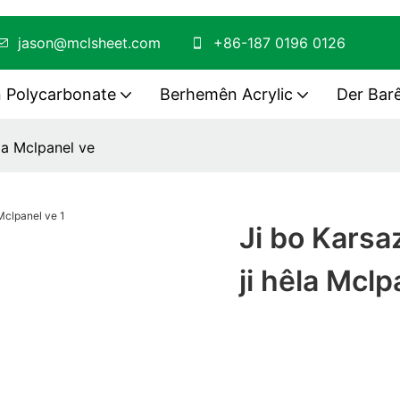
jason@mclsheet.com
+86-187 0196 0126
 Polycarbonate
Berhemên Acrylic
Der Bar
êla Mclpanel ve
Ji bo Karsa
ji hêla Mclp