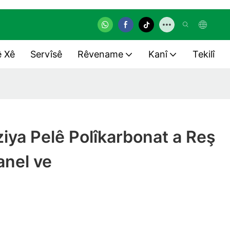
ê Xê
Servîsê
Rêvename
Kanî
Tekilî
ziya Pelê Polîkarbonat a Reş
anel ve