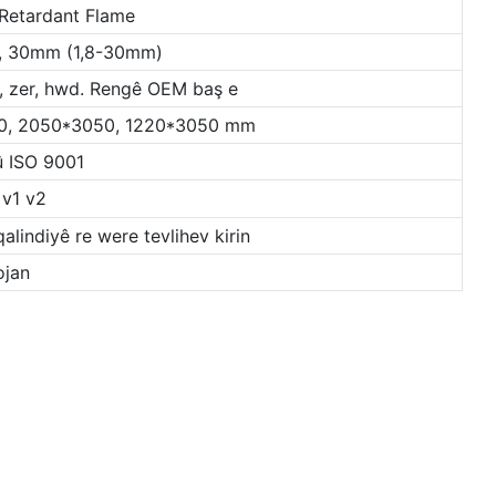
Retardant Flame
,20, 30mm (1,8-30mm)
şîn, zer, hwd. Rengê OEM baş e
50, 2050*3050, 1220*3050 mm
û ISO 9001
 v1 v2
qalindiyê re were tevlihev kirin
ojan