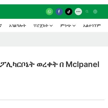
ኛ
አገልግሎት
ፕሮጀክት
ምንጭ
አልተገኘም
ፖሊካርቦኔት ወረቀት በ Mclpanel