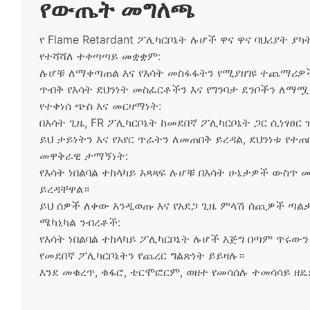
የውጤት መግለጫ
የ Flame Retardant ፖሊካርቦኔት ሉሆች ዋና ዋና ባህሪያት ያካ
የተሻሻለ ተቀጣጣይ መቋቋም:
ሉሆቹ ለማቀጣጠል እና የእሳት መስፋፋትን የሚያዘገዩ ተጨማሪዎች
ጥብቅ የእሳት ደህንነት መስፈርቶችን እና የግንባታ ደንቦችን ለማሟ
የተቀነሰ ጭስ እና መርዛማነት:
በእሳት ጊዜ, FR ፖሊካርቦኔት ከመደበኛ ፖሊካርቦኔት ጋር ሲነፃፀር
ይህ ታይነትን እና የአየር ጥራትን ለመጠበቅ ይረዳል, ደህንነቱ የተ
መዋቅራዊ ታማኝነት:
የእሳት ነበልባል ተከላካይ አጻጻፍ ሉሆቹ በእሳት ሁኔታዎች ውስ
ይረዳቸዋል።
ይህ ሰዎች ለቀው እንዲወጡ እና የአደጋ ጊዜ ምላሽ ሰጪዎች ጣል
ሜካኒካል ንብረቶች:
የእሳት ነበልባል ተከላካይ ፖሊካርቦኔት ሉሆች እጅግ በጣም ጥሩው
የመደበኛ ፖሊካርቦኔትን የጨረር ግልጽነት ይይዛሉ።
እንደ መቁረጥ, ቁፋሮ, ቴርሞፎርም, ወዘተ የመሳሰሉ ተመሳሳይ 