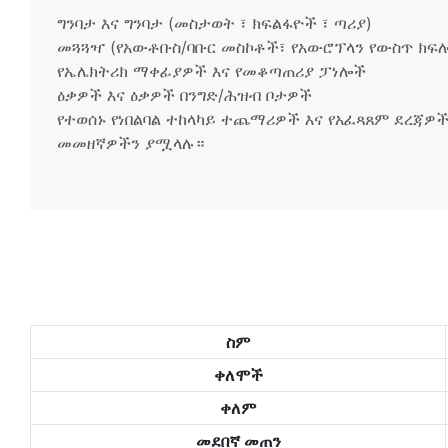
ግንባታ እና ግንባታ (መስታወት ፣ ክፍልፋዮች ፣ ጣሪያ)
መጓጓዣ (የአውቶቡስ/ባቡር መስኮቶች፣ የአውሮፕላን የውስጥ ክፍ
የኤሌክትሪክ ማቀፊያዎች እና የመቆጣጠሪያ ፓነሎች
ዕቃዎች እና ዕቃዎች በንግድ/ሕዝብ ቦታዎች
የተወሰኑ የነበልባል ተከላካይ ተጨማሪዎች እና የአፈጻጸም ደረጃዎች
መመዘኛዎችን ያሟላሉ።
ስም
ቀለሞች
ቀለም
መደበኛ መጠን