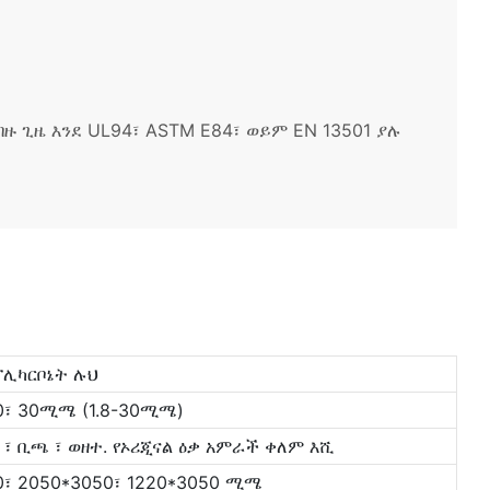
 ጊዜ እንደ UL94፣ ASTM E84፣ ወይም EN 13501 ያሉ
ፖሊካርቦኔት ሉህ
5፣20፣ 30ሚሜ (1.8-30ሚሜ)
ያዊ ፣ ቢጫ ፣ ወዘተ. የኦሪጂናል ዕቃ አምራች ቀለም እሺ
50፣ 2050*3050፣ 1220*3050 ሚሜ