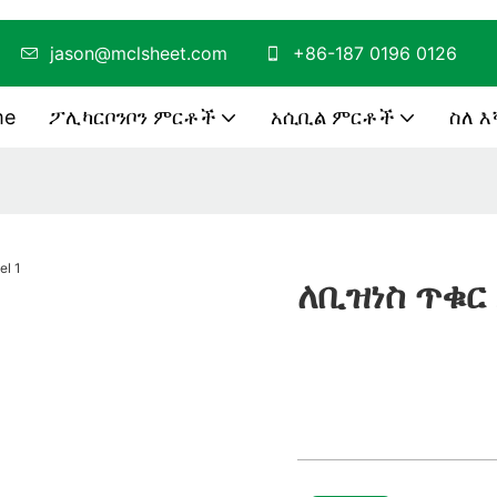
ርጉ
jason@mclsheet.com
+86-187 0196 0126
me
ፖሊካርቦንቦን ምርቶች
አሲቢል ምርቶች
ስለ እ
ለቢዝነስ ጥቁር 