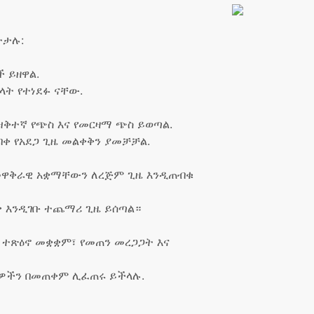
ትታሉ:
 ይዘዋል.
ላት የተነደፉ ናቸው.
 ዝቅተኛ የጭስ እና የመርዛማ ጭስ ይወጣል.
ጠበቀ የአደጋ ጊዜ መልቀቅን ያመቻቻል.
ጥ መዋቅራዊ አቋማቸውን ለረጅም ጊዜ እንዲጠብቁ
ቃ እንዲገቡ ተጨማሪ ጊዜ ይሰጣል።
ን ተጽዕኖ መቋቋም፣ የመጠን መረጋጋት እና
ዘዴዎችን በመጠቀም ሊፈጠሩ ይችላሉ.