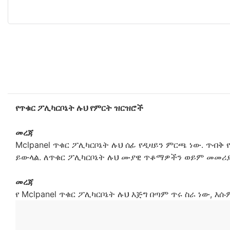
የጥቁር ፖሊካርቦኔት ሉህ የምርት ዝርዝሮች
መረጃ
Mclpanel ጥቁር ፖሊካርቦኔት ሉህ ሰፊ የዲዛይን ምርጫ ነው. ጥብቅ
ይውላል. ለጥቁር ፖሊካርቦኔት ሉህ ሙያዊ ጥቆማዎችን ወይም መመሪያ
መረጃ
የ Mclpanel ጥቁር ፖሊካርቦኔት ሉህ እጅግ በጣም ጥሩ ስራ ነው, እ