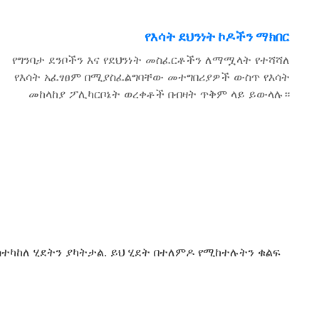
የእሳት ደህንነት ኮዶችን ማክበር
የግንባታ ደንቦችን እና የደህንነት መስፈርቶችን ለማሟላት የተሻሻለ
የእሳት አፈፃፀም በሚያስፈልግባቸው መተግበሪያዎች ውስጥ የእሳት
መከላከያ ፖሊካርቦኔት ወረቀቶች በብዛት ጥቅም ላይ ይውላሉ።
ስተካከለ ሂደትን ያካትታል. ይህ ሂደት በተለምዶ የሚከተሉትን ቁልፍ