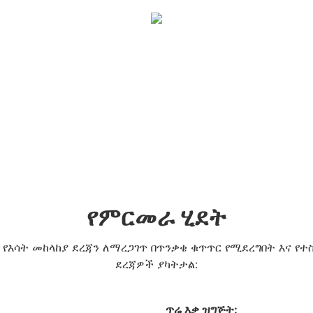
የምርመራ ሂደት
እሳት መከላከያ ደረጃን ለማረጋገጥ በጥንቃቄ ቁጥጥር የሚደረግበት እና የተ
ደረጃዎች ያካትታል:
ጥሬ እቃ ዝግጅት: