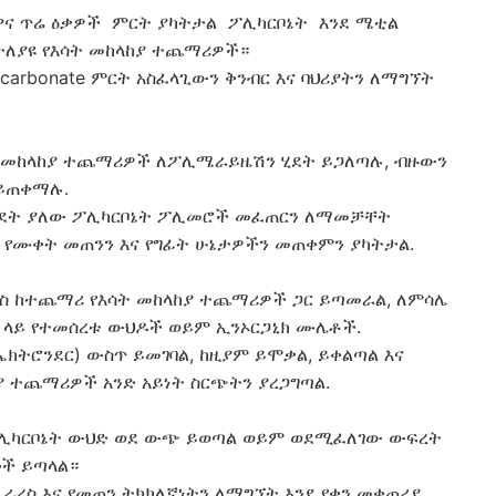
 ዋና ጥሬ ዕቃዎች
ምርት ያካትታል
ፖሊካርቦኔት
እንደ ሜቲል
ተለያዩ የእሳት መከላከያ ተጨማሪዎች።
carbonate ምርት አስፈላጊውን ቅንብር እና ባህሪያትን ለማግኘት
ት መከላከያ ተጨማሪዎች ለፖሊሜራይዜሽን ሂደት ይጋለጣሉ, ብዙውን
 ይጠቀማሉ.
ብደት ያለው ፖሊካርቦኔት ፖሊመሮች መፈጠርን ለማመቻቸት
 የሙቀት መጠንን እና የግፊት ሁኔታዎችን መጠቀምን ያካትታል.
ስ ከተጨማሪ የእሳት መከላከያ ተጨማሪዎች ጋር ይጣመራል, ለምሳሌ
ረስ ላይ የተመሰረቱ ውህዶች ወይም ኢንኦርጋኒክ ሙሌቶች.
(ኤክትሮንደር) ውስጥ ይመገባል, ከዚያም ይሞቃል, ይቀልጣል እና
ያ ተጨማሪዎች አንድ አይነት ስርጭትን ያረጋግጣል.
ፖሊካርቦኔት ውህድ ወደ ውጭ ይወጣል ወይም ወደሚፈለገው ውፍረት
ሎች ይጣላል።
ራረስ እና የመጠን ትክክለኛነትን ለማግኘት እንደ የቀን መቁጠሪያ