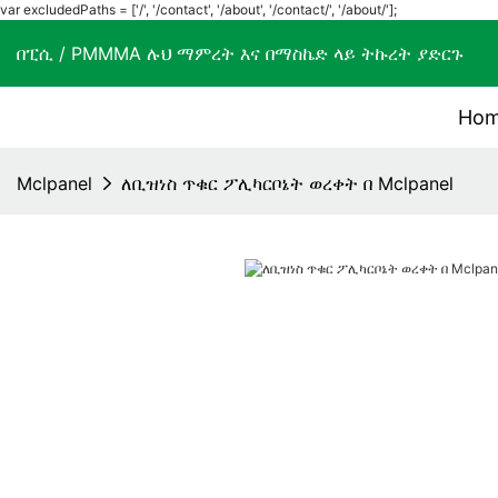
var excludedPaths = ['/', '/contact', '/about', '/contact/', '/about/'];
በፒሲ / PMMMA ሉህ ማምረት እና በማስኬድ ላይ ትኩረት ያድ
Ho
Mclpanel
ለቢዝነስ ጥቁር ፖሊካርቦኔት ወረቀት በ Mclpanel