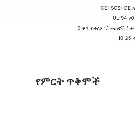
CE፣ SGS፣ DE እ
UL-94 v0
2 ቶን, ከቀለም / መጠኖች / 
10-25 
የምርት ጥቅሞች