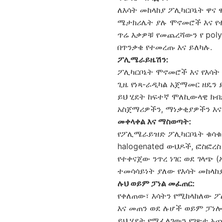
ለእሳት መከላከያ ፖሊካርቦኔት ዋና
ሜታክሪሌት ያሉ ሞኖመሮች እና የ
ጥሬ እቃዎቹ የመጨረሻውን የ poly
በጥንቃቄ የተመረጡ እና ይለካሉ.
ፖሊሜራይዜሽን:
ፖሊካርቦኔት ሞኖመሮች እና የእሳ
ጊዜ የነጻ-ራዲካል አጀማመር ዘዴን
ይህ ሂደት ከፍተኛ ሞለኪውላዊ ክ
አስጀማሪዎችን, ማነቃቂያዎችን እና
መቀላቀል እና ማስወጣት:
የፖሊሜራይዝድ ፖሊካርቦኔት ቁሳቁ
halogenated ውህዶች, ፎስፎ
የተቀናጀው ንጥረ ነገር ወደ ገላጭ 
ተመሳሳይነት ያለው የእሳት መከላከ
ሉህ ወይም ፓነል መፈጠር:
የቀለጠው፣ እሳትን የሚከላከለው 
እና መጠን ወደ ሉሆች ወይም ፓነ
ይህ ሂደት የሚፈለገውን የገጽታ አጨ