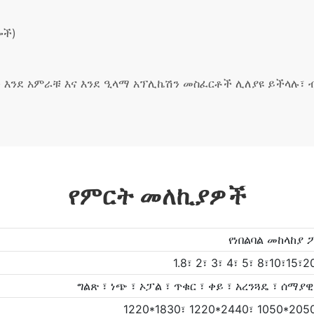
ሎች)
 እንደ አምራቹ እና እንደ ዒላማ አፕሊኬሽን መስፈርቶች ሊለያዩ ይችላሉ፣ ብዙ
የምርት መለኪያዎች
የነበልባል መከላከያ 
1.8፣ 2፣ 3፣ 4፣ 5፣ 8፣10፣1
ግልጽ ፣ ነጭ ፣ ኦፓል ፣ ጥቁር ፣ ቀይ ፣ አረንጓዴ ፣ ሰማ
1220*1830፣ 1220*2440፣ 1050*20