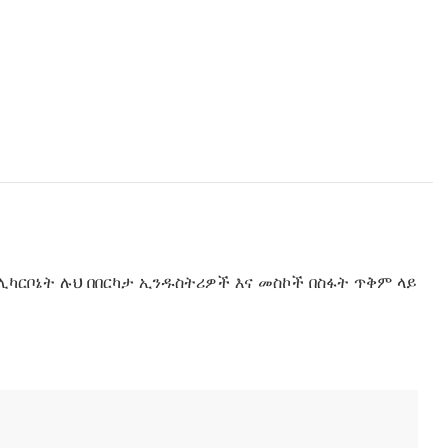
ፖሊካርቦኔት ሉህ በበርካታ ኢንዱስትሪዎች እና መስኮች በስፋት ጥቅም ላይ