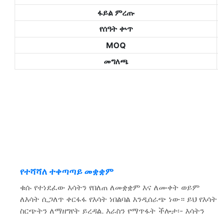
ፋይል ምረጡ
የሰዓት ቍጥ
MOQ
መግለጫ
የተሻሻለ ተቀጣጣይ መቋቋም
ቁሱ የተነደፈው እሳትን የበለጠ ለመቋቋም እና ለሙቀት ወይም
ለእሳት ሲጋለጥ ቀርፋፋ የእሳት ነበልባል እንዲሰራጭ ነው። ይህ የእሳት
ስርጭትን ለማዘግየት ይረዳል. እራስን የማጥፋት ችሎታ፡- እሳትን