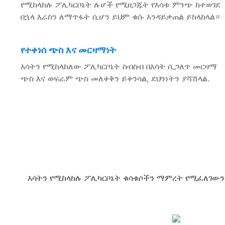
የሚከላከሉ ፖሊካርቦኔት ሉሆች የሚዘጋጁት የእሳቱ ምንጭ ከተወገደ
በኋላ እራስን ለማጥፋት ሲሆን ይህም ቁሱ እንዳይቃጠል ይከላከላል።
የተቀነሰ ጭስ እና መርዛማነት
እሳትን የሚከላከለው ፖሊካርቦኔት ስብስብ በእሳት ሲጋለጥ መርዛማ
ጭስ እና ወፍራም ጭስ መለቀቅን ይቀንሳል, ደህንነትን ያሻሽላል.
እሳትን የሚከላከሉ ፖሊካርቦኔት ቁሳቁሶችን ማምረት የሚፈለገውን የ