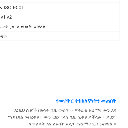
ና ISO 9001
 v1 v2
ውፍረት ጋር ሊደባለቅ ይችላል
ቀናት
የመዋቅር ትክክለኛነትን መጠበቅ
እነዚህ ሉሆች በእሳት ጊዜ ውስጥ መዋቅራዊ አቋማቸውን እና
ሜካኒካል ንብረቶቻቸውን ረዘም ላለ ጊዜ ሊቆዩ ይችላሉ ፣ ይህም
ለመልቀቅ እና ለእሳት አደጋ ተጨማሪ ጊዜ ይሰጣል ።