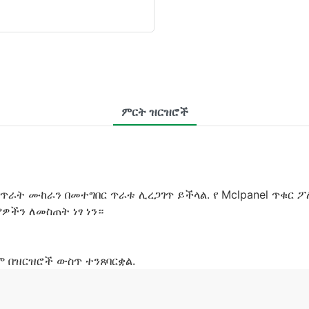
ምርት ዝርዝሮች
 የጥራት ሙከራን በመተግበር ጥራቱ ሊረጋገጥ ይችላል. የ Mclpanel ጥቁር 
ዎችን ለመስጠት ነፃ ነን።
ሱም በዝርዝሮች ውስጥ ተንጸባርቋል.