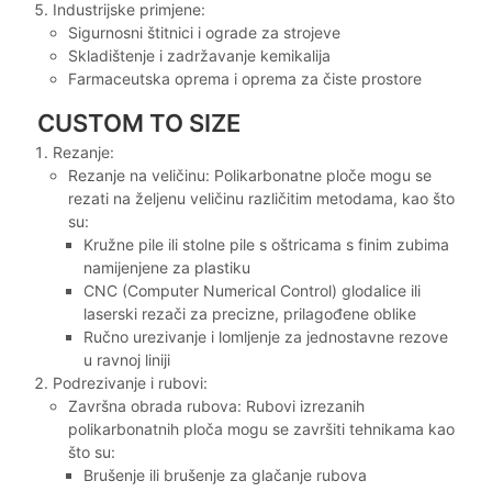
Industrijske primjene:
Sigurnosni štitnici i ograde za strojeve
Skladištenje i zadržavanje kemikalija
Farmaceutska oprema i oprema za čiste prostore
CUSTOM TO SIZE
Rezanje:
Rezanje na veličinu: Polikarbonatne ploče mogu se
rezati na željenu veličinu različitim metodama, kao što
su:
Kružne pile ili stolne pile s oštricama s finim zubima
namijenjene za plastiku
CNC (Computer Numerical Control) glodalice ili
laserski rezači za precizne, prilagođene oblike
Ručno urezivanje i lomljenje za jednostavne rezove
u ravnoj liniji
Podrezivanje i rubovi:
Završna obrada rubova: Rubovi izrezanih
polikarbonatnih ploča mogu se završiti tehnikama kao
što su:
Brušenje ili brušenje za glačanje rubova