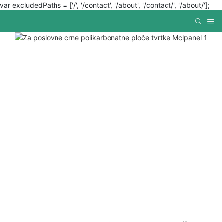
var excludedPaths = ['/', '/contact', '/about', '/contact/', '/about/'];