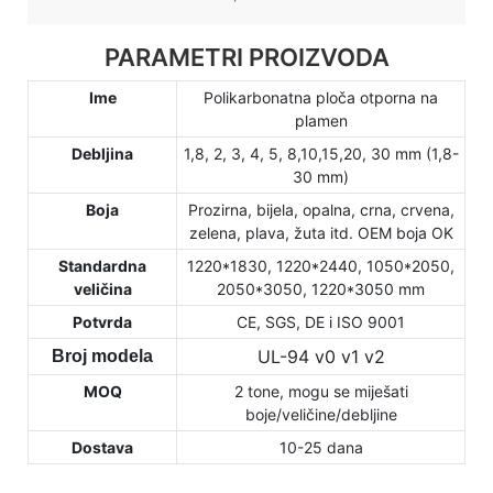
PARAMETRI PROIZVODA
Ime
Polikarbonatna ploča otporna na
plamen
Debljina
1,8, 2, 3, 4, 5, 8,10,15,20, 30 mm (1,8-
30 mm)
Boja
Prozirna, bijela, opalna, crna, crvena,
zelena, plava, žuta itd. OEM boja OK
Standardna
1220*1830, 1220*2440, 1050*2050,
veličina
2050*3050, 1220*3050 mm
Potvrda
CE, SGS, DE i ISO 9001
UL-94 v0 v1 v2
Broj modela
MOQ
2 tone, mogu se miješati
boje/veličine/debljine
Dostava
10-25 dana