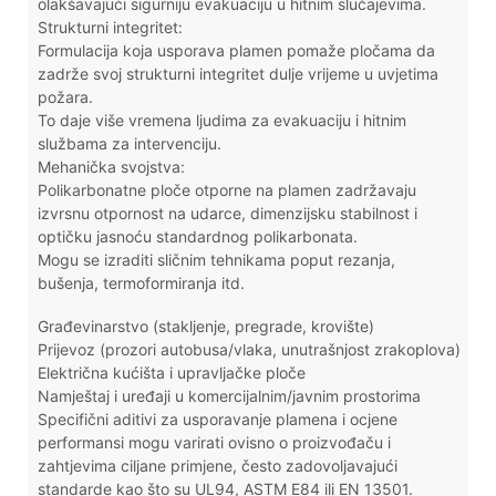
olakšavajući sigurniju evakuaciju u hitnim slučajevima.
Strukturni integritet:
Formulacija koja usporava plamen pomaže pločama da
zadrže svoj strukturni integritet dulje vrijeme u uvjetima
požara.
To daje više vremena ljudima za evakuaciju i hitnim
službama za intervenciju.
Mehanička svojstva:
Polikarbonatne ploče otporne na plamen zadržavaju
izvrsnu otpornost na udarce, dimenzijsku stabilnost i
optičku jasnoću standardnog polikarbonata.
Mogu se izraditi sličnim tehnikama poput rezanja,
bušenja, termoformiranja itd.
Građevinarstvo (stakljenje, pregrade, krovište)
Prijevoz (prozori autobusa/vlaka, unutrašnjost zrakoplova)
Električna kućišta i upravljačke ploče
Namještaj i uređaji u komercijalnim/javnim prostorima
Specifični aditivi za usporavanje plamena i ocjene
performansi mogu varirati ovisno o proizvođaču i
zahtjevima ciljane primjene, često zadovoljavajući
standarde kao što su UL94, ASTM E84 ili EN 13501.