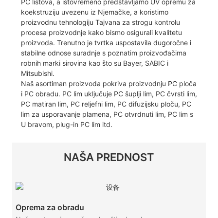
PC listova, a istovremeno predstavljamo UV opremu za
koekstruziju uvezenu iz Njemačke, a koristimo
proizvodnu tehnologiju Tajvana za strogu kontrolu
procesa proizvodnje kako bismo osigurali kvalitetu
proizvoda. Trenutno je tvrtka uspostavila dugoročne i
stabilne odnose suradnje s poznatim proizvođačima
robnih marki sirovina kao što su Bayer, SABIC i
Mitsubishi.
Naš asortiman proizvoda pokriva proizvodnju PC ploča
i PC obradu. PC lim uključuje PC šuplji lim, PC čvrsti lim,
PC matiran lim, PC reljefni lim, PC difuzijsku ploču, PC
lim za usporavanje plamena, PC otvrdnuti lim, PC lim s
U bravom, plug-in PC lim itd.
NAŠA PREDNOST
Oprema za obradu