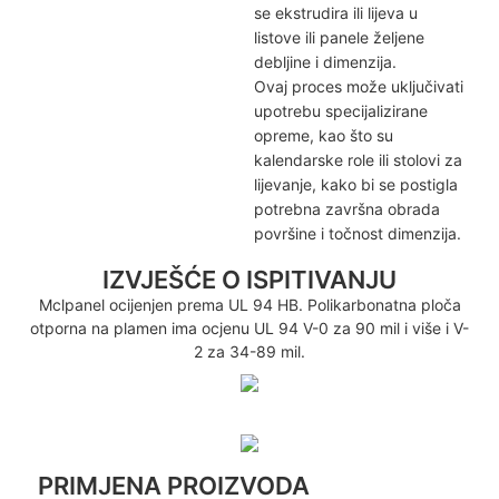
se ekstrudira ili lijeva u
listove ili panele željene
debljine i dimenzija.
Ovaj proces može uključivati
​​upotrebu specijalizirane
opreme, kao što su
kalendarske role ili stolovi za
lijevanje, kako bi se postigla
potrebna završna obrada
površine i točnost dimenzija.
IZVJEŠĆE O ISPITIVANJU
Mclpanel ocijenjen prema UL 94 HB. Polikarbonatna ploča
otporna na plamen ima ocjenu UL 94 V-0 za 90 mil i više i V-
2 za 34-89 mil.
PRIMJENA PROIZVODA