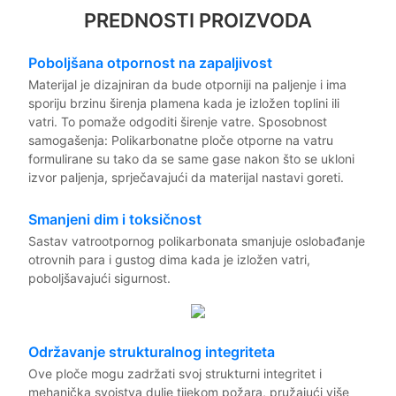
PREDNOSTI PROIZVODA
Poboljšana otpornost na zapaljivost
Materijal je dizajniran da bude otporniji na paljenje i ima
sporiju brzinu širenja plamena kada je izložen toplini ili
vatri. To pomaže odgoditi širenje vatre. Sposobnost
samogašenja: Polikarbonatne ploče otporne na vatru
formulirane su tako da se same gase nakon što se ukloni
izvor paljenja, sprječavajući da materijal nastavi goreti.
Smanjeni dim i toksičnost
Sastav vatrootpornog polikarbonata smanjuje oslobađanje
otrovnih para i gustog dima kada je izložen vatri,
poboljšavajući sigurnost.
Održavanje strukturalnog integriteta
Ove ploče mogu zadržati svoj strukturni integritet i
mehanička svojstva dulje tijekom požara, pružajući više