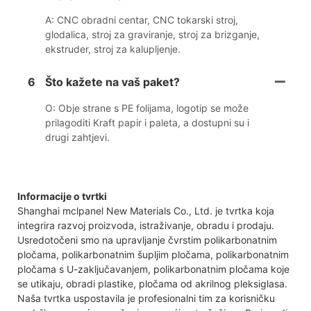
A: CNC obradni centar, CNC tokarski stroj,
glodalica, stroj za graviranje, stroj za brizganje,
ekstruder, stroj za kalupljenje.
6
Što kažete na vaš paket?
O: Obje strane s PE folijama, logotip se može
prilagoditi Kraft papir i paleta, a dostupni su i
drugi zahtjevi.
Informacije o tvrtki
Shanghai mclpanel New Materials Co., Ltd. je tvrtka koja
integrira razvoj proizvoda, istraživanje, obradu i prodaju.
Usredotočeni smo na upravljanje čvrstim polikarbonatnim
pločama, polikarbonatnim šupljim pločama, polikarbonatnim
pločama s U-zaključavanjem, polikarbonatnim pločama koje
se utikaju, obradi plastike, pločama od akrilnog pleksiglasa.
Naša tvrtka uspostavila je profesionalni tim za korisničku