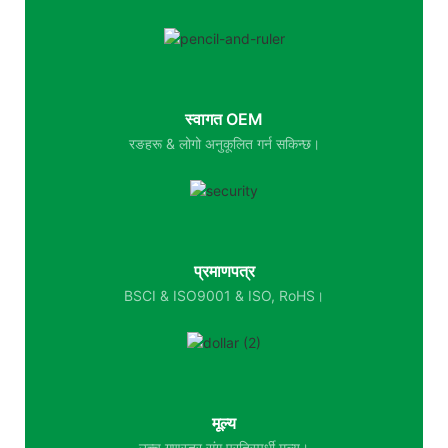
स्वागत OEM
रङहरू & लोगो अनुकूलित गर्न सकिन्छ।
प्रमाणपत्र
BSCI & ISO9001 & ISO, RoHS।
मूल्य
उच्च गुणस्तर संग प्रतिस्पर्धी मूल्य।