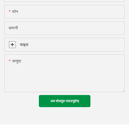
फोन
कम्पनी
फाइल
सन्तुष्ट
अब सोधपुछ पठाउनुहोस्