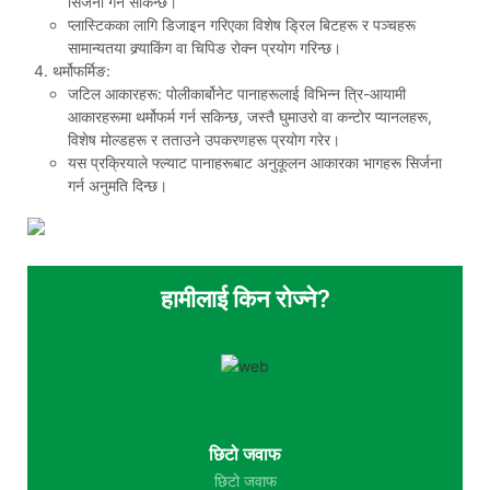
सिर्जना गर्न सकिन्छ।
प्लास्टिकका लागि डिजाइन गरिएका विशेष ड्रिल बिटहरू र पञ्चहरू
सामान्यतया क्र्याकिंग वा चिपिङ रोक्न प्रयोग गरिन्छ।
थर्मोफर्मिङ:
जटिल आकारहरू: पोलीकार्बोनेट पानाहरूलाई विभिन्न त्रि-आयामी
आकारहरूमा थर्मोफर्म गर्न सकिन्छ, जस्तै घुमाउरो वा कन्टोर प्यानलहरू,
विशेष मोल्डहरू र तताउने उपकरणहरू प्रयोग गरेर।
यस प्रक्रियाले फ्ल्याट पानाहरूबाट अनुकूलन आकारका भागहरू सिर्जना
गर्न अनुमति दिन्छ।
हामीलाई किन रोज्ने?
छिटो जवाफ
छिटो जवाफ