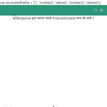
var excludedPaths = ['/', '/contact', '/about', '/contact/', '/about/'];