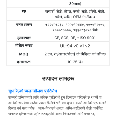
30mm)
रङ
पारदर्शी, सेतो, ओपल, कालो, रातो, हरियो, नीलो,
पहेंलो, आदि। OEM रंग ठीक छ
मानक आकार
१२२०*१८३०, १२२०*२४४०, १०५०*२०५०,
२०५०*३०५०, १२२०*३०५० मिमी
प्रमाणपत्र
CE, SGS, DE, र ISO 9001
UL-94 v0 v1 v2
मोडेल नम्बर
MOQ
2 टन, रंग/आकार/मोटाई संग मिश्रित गर्न सकिन्छ
हस्तान्तरण
10-25 दिन
उत्पादन लाभहरू
सुधारिएको ज्वलनशीलता प्रतिरोध
सामग्री इग्निशनको लागि अधिक प्रतिरोधी हुन डिजाइन गरिएको छ र गर्मी वा
आगोको सम्पर्कमा आउँदा ज्वाला फैलिने गति कम हुन्छ। यसले आगोको प्रसारलाई
ढिलाइ गर्न मद्दत गर्दछ। आत्म-निभाउने क्षमता: अग्नि-प्रतिरोधी पोली कार्बोनेट
पानाहरू इग्निशनको स्रोत हटाइएपछि आत्म-निभाउनको लागि बनाइन्छ,