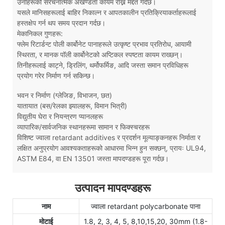
उनीहरूको संरचनात्मक अखण्डता कायम राख्न मद्दत गर्दछ।
यसले मानिसहरूलाई बाहिर निकाल्न र आपतकालीन प्रतिक्रियाकर्ताहरूलाई
हस्तक्षेप गर्न थप समय प्रदान गर्दछ।
मेकानिकल गुणहरू:
फ्लेम रिटार्डन्ट पोली कार्बोनेट पानाहरूले उत्कृष्ट प्रभाव प्रतिरोध, आयामी
स्थिरता, र मानक पॉली कार्बोनेटको अप्टिकल स्पष्टता कायम राख्छन्।
तिनीहरूलाई काट्ने, ड्रिलिंग, थर्मोफर्मिङ, आदि जस्ता समान प्रविधिहरू
प्रयोग गरेर निर्माण गर्न सकिन्छ।
भवन र निर्माण (ग्लेजिङ, विभाजन, छत)
यातायात (बस/रेलका झ्यालहरू, विमान भित्री)
विद्युतीय घेरा र नियन्त्रण प्यानलहरू
व्यापारिक/सार्वजनिक स्थानहरूमा सामान र फिक्स्चरहरू
विशिष्ट ज्वाला retardant additives र प्रदर्शन मूल्याङ्कनहरू निर्माता र
लक्षित अनुप्रयोग आवश्यकताहरूको आधारमा भिन्न हुन सक्छन्, प्रायः UL94,
ASTM E84, वा EN 13501 जस्ता मापदण्डहरू पूरा गर्दछ।
उत्पादन मापदण्डहरू
नाम
ज्वाला retardant polycarbonate पाना
मोटाई
1.8, 2, 3, 4, 5, 8,10,15,20, 30mm (1.8-