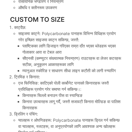
रासायनिक भण्डारण र नियन्त्रण
औषधि र क्लीनरूम उपकरण
CUSTOM TO SIZE
काट्दैछ:
साइजमा काट्ने: Polycarbonate पानाहरू विभिन्न विधिहरू प्रयोग
गरेर इच्छित साइजमा काट्न सकिन्छ, जस्तै:
प्लाष्टिकका लागि डिजाइन गरिएका राम्रा दाँत भएका ब्लेडहरू भएका
गोलाकार आरा वा टेबल आरा
सीएनसी (कम्प्युटर संख्यात्मक नियन्त्रण) राउटरहरू वा लेजर कटरहरू
सटीक, अनुकूलन आकारहरूका लागि
म्यानुअल स्कोरिङ र साधारण सीधा लाइन कटौती को लागी स्न्यापिंग
ट्रिमिङ र किनारा:
एज फिनिसिङ: काटिएको पोली कार्बोनेट पानाको किनाराहरू जस्तै
प्रविधिहरू प्रयोग गरेर समाप्त गर्न सकिन्छ।:
किनारहरू चिल्लो बनाउन पीस वा स्यान्डिङ
किनारा उपचारहरू लागू गर्दै, जस्तै सजावटी किनारा मोल्डिङ वा पालिश
किनाराहरू
ड्रिलिंग र पंचिंग:
प्वालहरू र ओपनिङहरू: Polycarbonate पानाहरू ड्रिल गर्न सकिन्छ
वा प्वालहरू, स्लटहरू, वा अनुप्रयोगको लागि आवश्यक अन्य खोलहरू