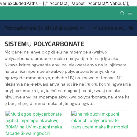
var excludedPaths = ['/', '/contact', '/about', '/contact/', '/about/'];
Polycarbonate Solid Ibé akwụkwọ
Mpempe akwụkwọ P
SISTEMỤ POLYCARBONATE
Mclpanel na-enye plọg dị elu na mpempe akwụkwọ
polycarbonate emebere maka nrụnye dị mfe na ịdịte aka.
Nkọwa kọlụm ngwaahịa anyị na-elekwasị anya na isi njirimara
na uru nke mpempe akwụkwọ polycarbonate anyị, dị ka
nguzogide mmetụta ya, nchebe UV, na imewe dị fechaa. N'iji
nlezianya na-elekwasị anya na ịdị irè na ịrụ ọrụ, kọlụm ngwaahịa
anyị na-eme ka ọ pụta ìhè na ntụgharị na ntụkwasị obi nke
nkwụnye anyị na mpempe akwụkwọ polycarbonate, na-eme ka
ọ bụrụ nhọrọ dị mma maka ọtụtụ ngwa ngwa.