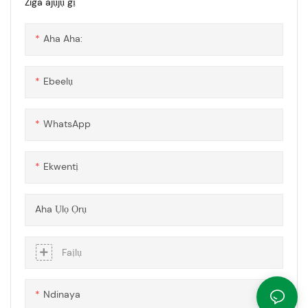
Ziga ajụjụ gị
a na-enye ike, ịdịte aka, na ihe
mkpuchi ọkụ
Aha Aha:
Ebeelụ
WhatsApp
Ekwentị
Aha Ụlọ Ọrụ
Faịlụ
Ndinaya