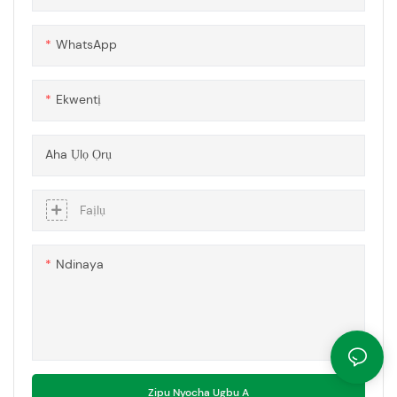
nkwakọ ngwaahịa ruo na
prototyping na akụrụngwa
WhatsApp
sayensị.
Ekwentị
Aha Ụlọ Ọrụ
Faịlụ
Ndinaya
Zipu Nyocha Ugbu A