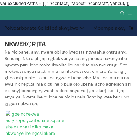
var excludedPaths = ['/', '/contact', '/about', '/contact/', '/about/'];
Polycarbonate Solid Ibé akwụkwọ
Mpempe akwụkwọ P
NKWEKỌRỊTA
Na Mclpanel, anyị nwere obi ụtọ iwebata ngwaahịa ọhụrụ anyị,
Bonding. Nke a ọhụrụ mgbakwunye na anyị lineup na-enye ihe
ngwọta pụrụ iche maka ịkwalite ike na ịdịte aka nke ọrụ gị. Site
n'ilekwasị anya na ịdị mma na ntụkwasị obi, e mere Bonding iji
gboo mkpa nke ụlọ ọrụ na ngwa dị iche iche. Ma ị na-arụ ọrụ na-
ewu, n'ichepụta, ma ọ bụ ihe ọ bụla ọzọ ubi na-achọ adhesion siri
ike, anyị bonding ngwaahịa doro anya na ị ga-akarị ihe ị tụrụ
anya ya. Nweta ihe dị iche na Mclpanel's Bonding wee buru ọrụ
gị gaa n'ọkwa ọzọ.