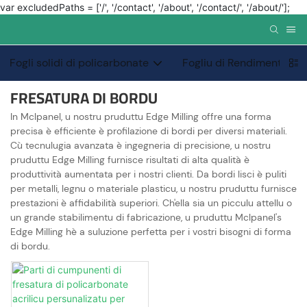
var excludedPaths = ['/', '/contact', '/about', '/contact/', '/about/'];
Fogli solidi di policarbonate
Fogliu di Rendimentu Sp
FRESATURA DI BORDU
In Mclpanel, u nostru pruduttu Edge Milling offre una forma
precisa è efficiente è profilazione di bordi per diversi materiali.
Cù tecnulugia avanzata è ingegneria di precisione, u nostru
pruduttu Edge Milling furnisce risultati di alta qualità è
produttività aumentata per i nostri clienti. Da bordi lisci è puliti
per metalli, legnu o materiale plasticu, u nostru pruduttu furnisce
prestazioni è affidabilità superiori. Ch'ella sia un picculu attellu o
un grande stabilimentu di fabricazione, u pruduttu Mclpanel's
Edge Milling hè a suluzione perfetta per i vostri bisogni di forma
di bordu.