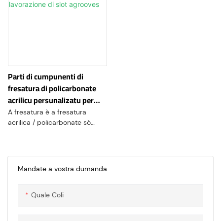
Parti di cumpunenti di
fresatura di policarbonate
acrilicu persunalizatu per
lavorazione di slot agrooves
A fresatura è a fresatura
acrilica / policarbonate sò
tecniche di fabricazione
essenziale chì permettenu a
forma precisa, u tagliu è a
mudificazione di i materiali
Mandate a vostra dumanda
acrilichi / policarbonati. Questi
prucessi sfruttanu e capacità
Quale Coli
di e macchine di cuntrollu
numericu di computer (CNC) è
l'equipaggiu di fresatura