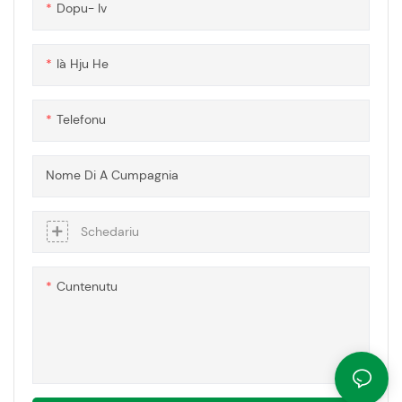
Dopu- Iv
tradiziunale per creà una larga
gamma di cumpunenti è pezzi
acrilichi persunalizati.
Ià Hju He
Telefonu
Nome Di A Cumpagnia
Schedariu
Cuntenutu