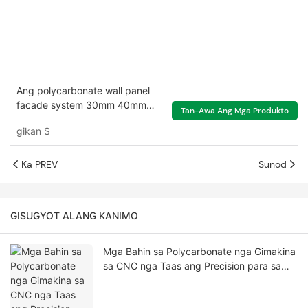
Ang polycarbonate wall panel
facade system 30mm 40mm
Tan-Awa Ang Mga Produkto
nga adunay daghang kolor nga
gikan
$
suga
Ka PREV
Sunod
GISUGYOT ALANG KANIMO
Mga Bahin sa Polycarbonate nga Gimakina
sa CNC nga Taas ang Precision para sa
Nagkalain-laing Industriyal nga Custom
nga Aplikasyon