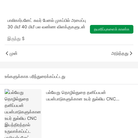
பாலிகார்பனேட் சுவர் பேனல் முகப்பில் அமைப்பு
30 மிமீ 40 மிமீ பல வண்ண விளக்குகளுடன்
தயாரிப்புகளைக் காண்க
இருந்து
$
முன்
அடுத்தது
உங்களுக்காக பரிந்துரைக்கப்பட்டது
பல்வேறு தொழில்துறை தனிப்பயன்
பயன்பாடுகளுக்கான உயர் துல்லிய CNC
இயந்திரத்தால் உருவாக்கப்பட்ட பாலிகார்பனேட்
பாகங்கள்