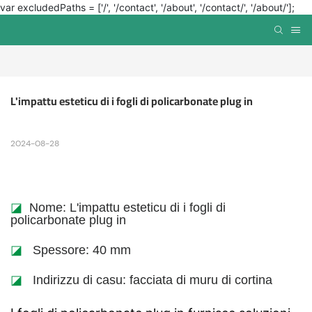
var excludedPaths = ['/', '/contact', '/about', '/contact/', '/about/'];
L'impattu esteticu di i fogli di policarbonate plug in
2024-08-28
◪
Nome: L'impattu esteticu di i fogli di
policarbonate plug in
◪
Spessore: 40 mm
◪
Indirizzu di casu: facciata di muru di cortina