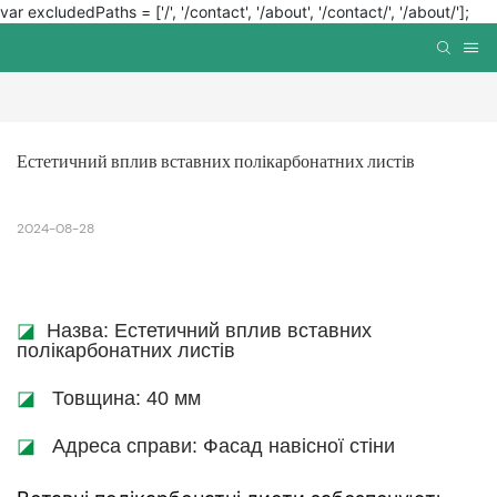
var excludedPaths = ['/', '/contact', '/about', '/contact/', '/about/'];
Естетичний вплив вставних полікарбонатних листів
2024-08-28
◪
Назва: Естетичний вплив вставних
полікарбонатних листів
◪
Товщина: 40 мм
◪
Адреса справи: Фасад навісної стіни