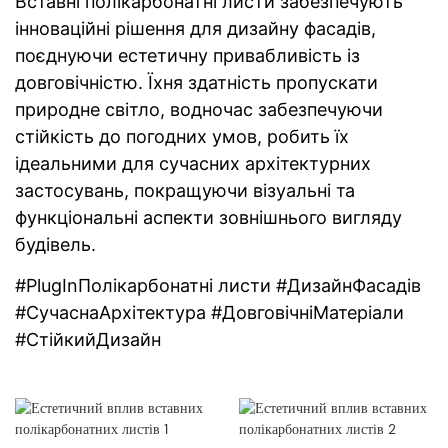
Вставні полікарбонатні листи забезпечують
інноваційні рішення для дизайну фасадів,
поєднуючи естетичну привабливість із
довговічністю. Їхня здатність пропускати
природне світло, водночас забезпечуючи
стійкість до погодних умов, робить їх
ідеальними для сучасних архітектурних
застосувань, покращуючи візуальні та
функціональні аспекти зовнішнього вигляду
будівель.
#PlugInПолікарбонатні листи #ДизайнФасадів
#СучаснаАрхітектура #ДовговічніМатеріали
#СтійкийДизайн