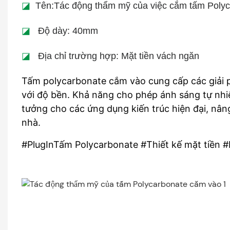
◪
Tên:Tác động thẩm mỹ của việc cắm tấm Poly
◪
Độ dày: 40mm
◪
Địa chỉ trường hợp: Mặt tiền vách ngăn
Tấm polycarbonate cắm vào cung cấp các giải p
với độ bền. Khả năng cho phép ánh sáng tự nhiê
tưởng cho các ứng dụng kiến ​​trúc hiện đại, nâ
nhà.
#PlugInTấm Polycarbonate #Thiết kế mặt tiền #K