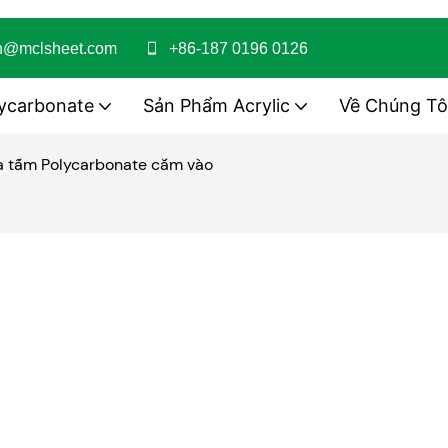
on@mclsheet.com
+86-187 0196 0126
ycarbonate
Sản Phẩm Acrylic
Về Chúng Tô
a tấm Polycarbonate cắm vào