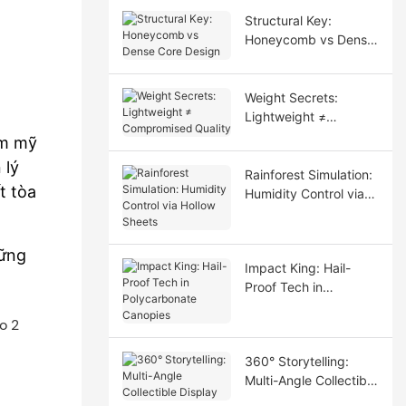
Structural Key:
Honeycomb vs Dense
Core Design
Weight Secrets:
Lightweight ≠
Compromised Quality
ẩm mỹ
 lý
Rainforest Simulation:
t tòa
Humidity Control via
Hollow Sheets
vững
Impact King: Hail-
Proof Tech in
Polycarbonate
Canopies
360° Storytelling:
Multi-Angle Collectible
Display