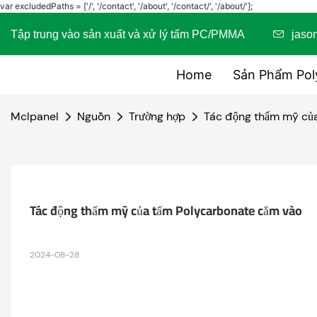
var excludedPaths = ['/', '/contact', '/about', '/contact/', '/about/'];
Tập trung vào sản xuất và xử lý tấm PC/PMMA
jas
Home
Sản Phẩm Pol
Mclpanel
Nguồn
Trường hợp
Tác động thẩm mỹ củ
Tác động thẩm mỹ của tấm Polycarbonate cắm vào
2024-08-28