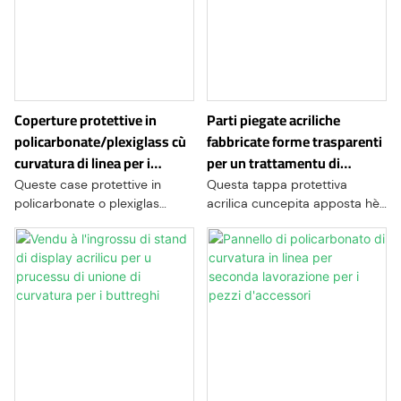
Coperture protettive in
Parti piegate acriliche
policarbonate/plexiglass cù
fabbricate forme trasparenti
curvatura di linea per i
per un trattamentu di
dispositi elettronici
precisione per copertine
Queste case protettive in
Questa tappa protettiva
policarbonate o plexiglas
acrilica cuncepita apposta hè
(acrilico) di prima qualità sò
ingegneria per salvaguardà i
progettate per furnisce una
cumpunenti meccanichi
schermatura robusta per una
delicati, l'elettronica, o altri
larga gamma di equipaghji,
equipaghji sensibili da fatturi
machini è cumpunenti
ambientali, cum'è polvere,
sensibili. Realizzati da materiali
detriti è impatti accidentali.
resistenti à l'impattu, sti chjusi
Creata da acrilica trasparente
persunalizati offrenu una
di alta qualità, a copertina
prutezzione superiore da a
presenta un design elegante è
polvera, i detriti, l'umidità è
mudernu chì permette chì