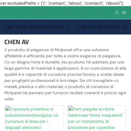
var excludedPaths = ['/', '/contact', '/about', '/contact/', '/about/'];
Fogli solidi di policarbonate
Fogliu di Rendimentu Sp
CHEN AV
U pruduttu di piegatura di Mclpanel offre una soluzione
affidabile è efficiente per tutte e vostre esigenze di piegatura.
Cù un disignu forte è durable, stu pruduttu hè adattatu per una
larga gamma di materiali è applicazioni. A so custruzzione di alta
qualità è e capacità di curvatura precisa facenu a scelta ideale
per prughjetti prufessiunali è bricolage. Sia chì travagliate cù
metalli, plastica o altri materiali, u pruduttu di curvatura di
Mclpanel hè pensatu per furnisce risultati coerenti è precisi ogni
volta.