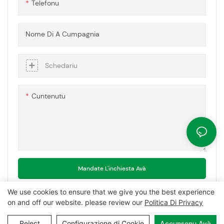
Telefonu
Nome Di A Cumpagnia
Schedariu
Cuntenutu
Mandate L'inchiesta Avà
We use cookies to ensure that we give you the best experience
on and off our website. please review our
Politica Di Privacy
Copyright © 2026 MCL-
www.mclpanel.com
|
Ià iu
|
Pulitica di
Reject
Configurazione di Cookie
Accunsenu Avà