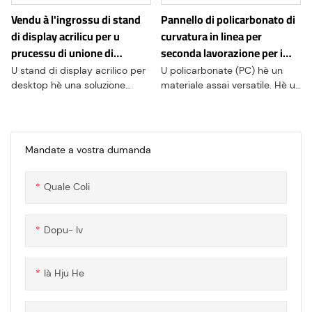
l'impatti fisici, assicurendu a
l'articuli prutetti sò
Vendu à l'ingrossu di stand
Pannello di policarbonato di
salvaguardia di i vostri beni
chjaramente visibili
di display acrilicu per u
curvatura in linea per
preziosi.
mantenendu una barriera
prucessu di unione di
seconda lavorazione per i
fisica. Cù a so custruzzione
curvatura per i buttreghi
pezzi d'accessori
robusta è a so misura di
U stand di display acrilico per
U policarbonate (PC) hè un
precisione, sta copertura
desktop hè una soluzione
materiale assai versatile. Hè un
protettiva meccanica acrilica
versatile è trasparente per
polimeru termoplasticu cù
hè una soluzione essenziale
mostrà i vostri prudutti, opere
boni proprietà meccaniche è
per a prutezzione di machini è
d'arte o altre schermi. Cù u so
durabilità. Hè qualchì volta
equipaghji preziosi.
aspettu cristallino è a
chjamatu Lexan, Hyzod,
Mandate a vostra dumanda
custruzzione robusta, stu stand
Makrolon, o Tekanat. Quessi sò
di mostra furnisce una
tutti i nomi di marca per u
Quale Coli
piattaforma elegante per
listessu materiale
presentà i vostri prudutti in
una manera attraente.
Dopu- Iv
Ià Hju He