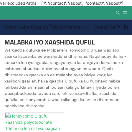
var excludedPaths = ['/', '/contact', '/about', '/contact/', '/about/'];
Xaashiyaha Adag ee Polycarbonate
Xaashida PC PC
MALABKA IYO XAASHIDA QUFUL
Warqadda qufulka ee Mclpanel's Honycomb U waa wax soo
saarka kacaanka ee warshadaha dhismaha. Naqshadaynta hal-
abuurka leh iyo agabka raagaya ayaa ka dhigaya doorasho ku
habboon abuurista dhismayaal xooggan oo waara. Qaab
dhismeedka qaaska ah ee malabka ayaa bixiya xoog iyo
xasilooni gaar ah, halka qaabka U qufulka uu hubinayo habka
rakibaadda ammaan ah oo aan kala go 'lahayn. Iyada oo leh
waxqabadkeeda tayada sare leh iyo isku-dhafka, xaashida
qufulka ee Honycomb U waa xalka ugu fiican ee dhammaan
baahiyaha dhismaha.