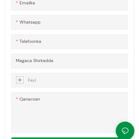
Emailka
ay tilmaamaysaa habka isku
xidhka ee loo isticmaalo in lagu
xidho dabaylaha, iyada oo la
Whatsapp
siinayo shaabad sugan oo aan
biyuhu lahayn.
Telefoonka
Magaca Shirkadda
Fayl
Qanacsan