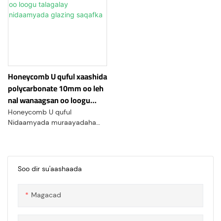
Honeycomb U quful xaashida
polycarbonate 10mm oo leh
nal wanaagsan oo loogu
talagalay nidaamyada
Honeycomb U quful
glazing saqafka
Nidaamyada muraayadaha
saqafka ee xaashida
polycarbonate waa nooc ka
mid ah saqafyada saqafka
ama walxaha hadhka ee ka
Soo dir su'aashaada
samaysan polycarbonate.
Waxaa lagu yaqaanaa
Magacad
adkeysigeeda, hufnaanteeda,
iyo tayada ugu wanaagsan.
Naqshadaynta U qufulka waxa