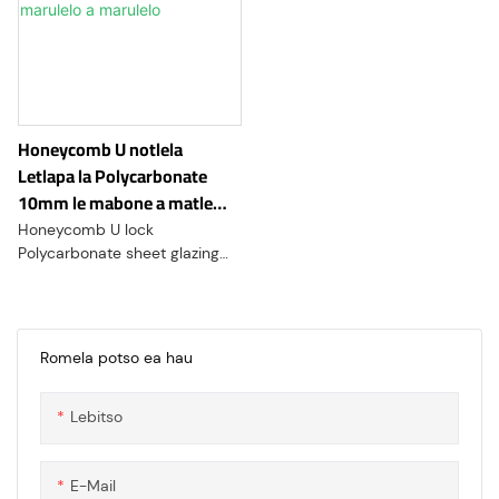
Honeycomb U notlela
Letlapa la Polycarbonate
10mm le mabone a matle
bakeng sa lisebelisoa tsa
Honeycomb U lock
marulelo a marulelo
Polycarbonate sheet glazing
system ke mofuta oa marulelo
kapa thepa ea moriti e
entsoeng ka polycarbonate. E
tsebahala ka ho tšoarella ha
Romela potso ea hau
eona, ho sebetsa hantle, le
boleng bo nepahetseng.
Lebitso
Moralo oa U Lock o bua ka
mochini o hokahaneng o
sebelisoang ho hokahanya
E-Mail
liphanele, ho fana ka tiiso e