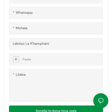
sireletsehileng le e sa keneleng
metsi.
Whatsapp
Mohala
Lebitso La K'hamphani
Faele
Litaba
Romella Ho Botsa Hona Joale