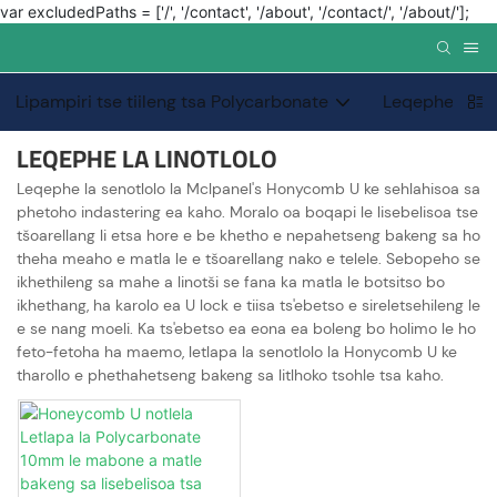
var excludedPaths = ['/', '/contact', '/about', '/contact/', '/about/'];
Lipampiri tse tiileng tsa Polycarbonate
Leqephe le kh
LEQEPHE LA LINOTLOLO
Leqephe la senotlolo la Mclpanel's Honycomb U ke sehlahisoa sa
phetoho indastering ea kaho. Moralo oa boqapi le lisebelisoa tse
tšoarellang li etsa hore e be khetho e nepahetseng bakeng sa ho
theha meaho e matla le e tšoarellang nako e telele. Sebopeho se
ikhethileng sa mahe a linotši se fana ka matla le botsitso bo
ikhethang, ha karolo ea U lock e tiisa ts'ebetso e sireletsehileng le
e se nang moeli. Ka ts'ebetso ea eona ea boleng bo holimo le ho
feto-fetoha ha maemo, letlapa la senotlolo la Honycomb U ke
tharollo e phethahetseng bakeng sa litlhoko tsohle tsa kaho.