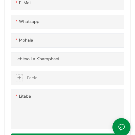
E-Mail
e tšoarellang, e pepeneneng, le
e ka khonehang bakeng sa
lits'ebetso tse fapaneng, ho
Whatsapp
tloha ponts'ong ea sehlahisoa
le ho paka ho isa ho
prototyping le lisebelisoa tsa
Mohala
mahlale.
Lebitso La K'hamphani
Faele
Litaba