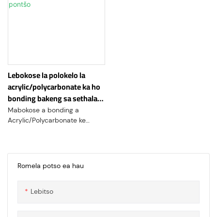
Lebokose la polokelo la
acrylic/polycarbonate ka ho
bonding bakeng sa sethala
sa pontšo
Mabokose a bonding a
Acrylic/Polycarbonate ke
mofuta o khethehileng oa ho
koaleha kapa matlo a
entsoeng ka maqephe a
hlakileng a acrylic a
Romela potso ea hau
khaotsoeng hantle le a
kopantsoeng hammoho ho
Lebitso
sebelisoa mefuta e fapaneng
ea likhomaretsi. Mabokose ana
a etselitsoe ho fana ka tharollo