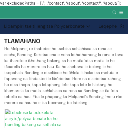
var excludedPaths = ['/', '/contact', '/about', '/contact/', '/about/'];
Lipampiri tse tiileng tsa Polycarbonate
Leqephe le kh
TLAMAHANO
Ho Mclpanel, re thabetse ho tsebisa sehlahisoa sa rona se
secha, Bonding. Keketso ena e ncha lethathamong la rona e fana
ka tharollo e ikhethang bakeng sa ho matlafatsa matla le ho
tšoarella ha merero ea hau. Ka ho shebana le boleng le ho
ts'epahala, Bonding e etselitsoe ho fihlela litlhoko tsa mefuta e
fapaneng ea liindasteri le lits'ebetso. Hore na o sebetsa kahong,
ho etsa thepa, kapa lefapheng lefe kapa lefe le hlokang ho
khomarela ka matla, sehlahisoa sa rona sa Bonding se tla feta
tebello ea hau. Eba le phapang ka Mclpanel's Bonding 'me u nke
merero ea hau ho e isa boemong bo latelang.