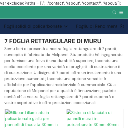
var excludedPaths = ['/', '/contact', '/about', '/contact/', '/about/'];
Fogli solidi di policarbonate
Fogliu di Rendimentu Sp
7 FOGLIA RETTANGULARE DI MURU
Semu fieri di presentà a nostra foglia rettangulare di 7 pareti,
cuncepita è fabricata da Mclpanel. Stu pruduttu hè ingegneratu
per furnisce una forza è una durabilità superiore, facendu una
scelta eccellente per una varietà di prughjetti di custruzzione è
di custruzzione. U disignu di 7 pareti offre un insulamentu è una
prutezzione aumentati, facendu una opzione versatile è
affidabile per l'applicazioni residenziale è cummerciale. Cù a
reputazione di Mclpanel per a qualità è l'innuvazione, pudete
confià chì a nostra foglia rettangulare di 7 pareti supererà e
vostre aspettative è offre prestazioni eccezziunali.