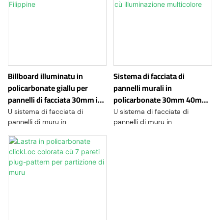
Billboard illuminatu in
Sistema di facciata di
policarbonate giallu per
pannelli murali in
pannelli di facciata 30mm in
policarbonate 30mm 40mm
Filippine
cù illuminazione multicolore
U sistema di facciata di
U sistema di facciata di
pannelli di muru in
pannelli di muru in
policarbonate trova
policarbonate trova
applicazioni in diverse industrii,
applicazioni in diverse industrii,
cum'è l'architettura, a
cum'è l'architettura, a
custruzzione, u trasportu, a
custruzzione, u trasportu, a
signalizazione è u disignu
signalizazione è u disignu
interiore. Sò spessu usati per
interiore. Sò spessu usati per
partizioni, lucernari, apparecchi
partizioni, lucernari, apparecchi
di illuminazione, barriere
di illuminazione, barriere
protettive, elementi decorattivi
protettive, elementi decorattivi