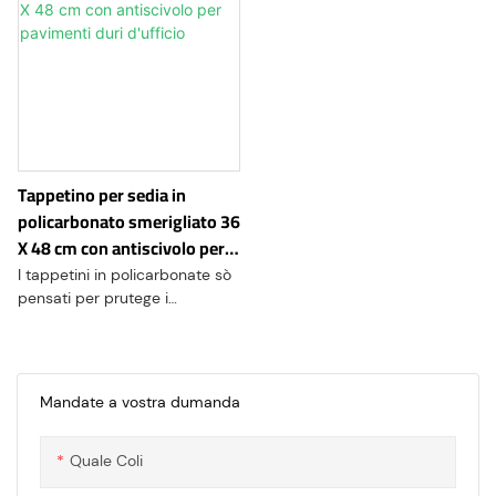
Tappetino per sedia in
policarbonato smerigliato 36
X 48 cm con antiscivolo per
pavimenti duri d'ufficio
I tappetini in policarbonate sò
pensati per prutege i
pavimenti moquette o duru da
l'usura causata da sedie
d'uffiziu cù rotelle. Forniscenu
una superficia liscia è stabile
Mandate a vostra dumanda
per a sedia per rotulà
Quale Coli