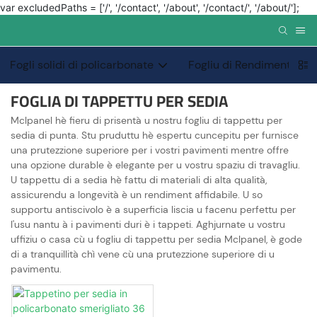
var excludedPaths = ['/', '/contact', '/about', '/contact/', '/about/'];
Fogli solidi di policarbonate
Fogliu di Rendimentu Sp
FOGLIA DI TAPPETTU PER SEDIA
Mclpanel hè fieru di prisentà u nostru fogliu di tappettu per
sedia di punta. Stu pruduttu hè espertu cuncepitu per furnisce
una prutezzione superiore per i vostri pavimenti mentre offre
una opzione durable è elegante per u vostru spaziu di travagliu.
U tappettu di a sedia hè fattu di materiali di alta qualità,
assicurendu a longevità è un rendiment affidabile. U so
supportu antiscivolo è a superficia liscia u facenu perfettu per
l'usu nantu à i pavimenti duri è i tappeti. Aghjurnate u vostru
uffiziu o casa cù u fogliu di tappettu per sedia Mclpanel, è gode
di a tranquillità chì vene cù una prutezzione superiore di u
pavimentu.