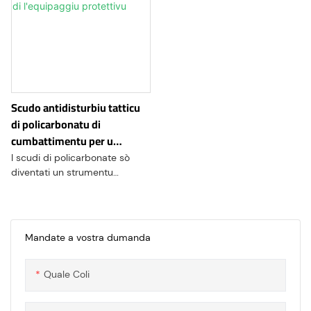
Scudo antidisturbiu tatticu
di policarbonatu di
cumbattimentu per u
cuntrollu di l'equipaggiu
I scudi di policarbonate sò
protettivu
diventati un strumentu
essenziale in l'arsenale di
l'agenzii di l'infurzazioni di a
lege rispunsevuli di mantene
l'ordine publicu è a sicurità
Mandate a vostra dumanda
durante i disordini civili o
situazioni di prutesta. Questi
Quale Coli
dispositi protettivi specializati
sfruttanu e proprietà uniche di
u policarbonate per furnisce