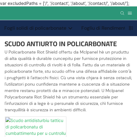
var excludedPaths = ['/', '/contact', '/about', '/contact/', '/about/'];
Fogli solidi di policarbonate
Fogliu di Rendimentu Sp
SCUDO ANTIURTO IN POLICARBONATE
U Policarbonate Riot Shield offertu da Mclpanel hè un pruduttu
di alta qualità è durable cuncepitu per furnisce prutezzione in
situazioni di cuntrollu di rivolti è di folla. Fattu da un materiale di
policarbonate forte, stu scudo offre una difesa affidabile contr'à
i prughjetti è l'attacchi fisici. Cù una vista chjara è senza ostaculi,
l'utilizatori ponu cunfidenza mantene a cuscenza di a situazione
mentre restanu protetti da e minacce potenziali. U Mclpanel
Polycarbonate Riot Shield hè un strumentu essenziale per
l'infurzazioni di a lege è u persunale di sicurezza, chì furnisce
tranquillità è sicurezza in ambienti difficili.