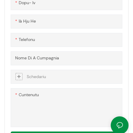
Dopu- Iv
l'ufficiali una barriera durable è
efficace contr'à diverse
minacce.
Ià Hju He
Telefonu
Nome Di A Cumpagnia
Schedariu
Cuntenutu