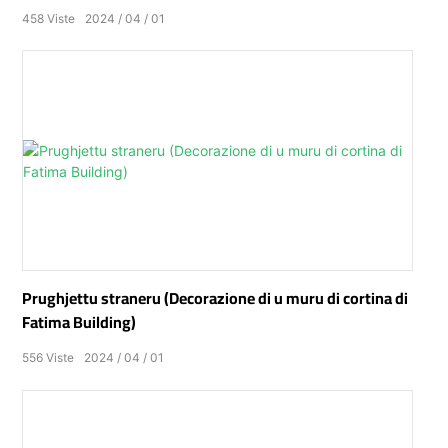
458
Viste
2024
04
01
Prughjettu straneru (Decorazione di u muru di cortina di
Fatima Building)
556
Viste
2024
04
01