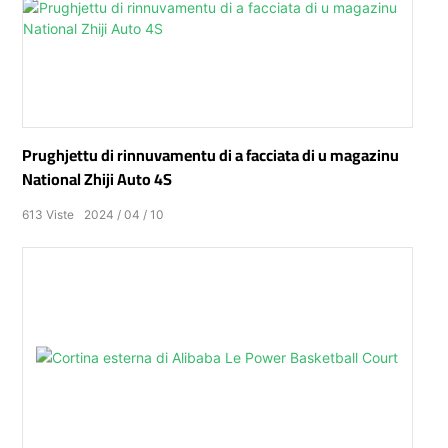
Prughjettu di rinnuvamentu di a facciata di u magazinu
National Zhiji Auto 4S
613
Viste
2024
04
10