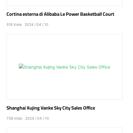
Cortina esterna di Alibaba Le Power Basketball Court
518
Viste
2024
04
10
Shanghai Xujing Vanke Sky City Sales Office
738
Viste
2024
04
10