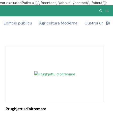
var excludedPaths = ['/', '/contact', '/about', '/contact/', '/about/'];
Edificiu publicu
Agricultura Moderna
Custruì un muru
Prughjettu d'oltremare