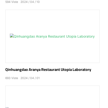
594
Viste
2024
04
10
Qinhuangdao Aranya Restaurant Utopia Laboratory
693
Viste
2024
04
01