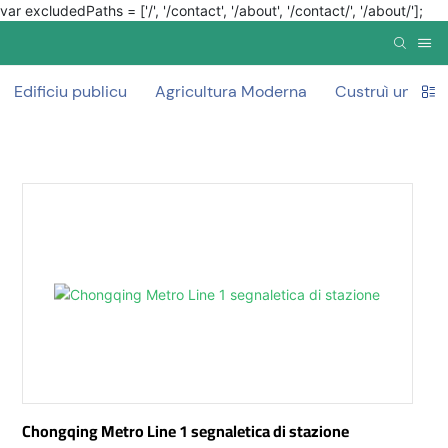
var excludedPaths = ['/', '/contact', '/about', '/contact/', '/about/'];
Edificiu publicu
Agricultura Moderna
Custruì un muru
Chongqing Metro Line 1 segnaletica di stazione