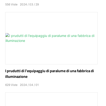
556
Viste
2024
03
29
I prudutti di l'equipaggiu di paralume di una fabbrica di
illuminazione
629
Viste
2024
04
01