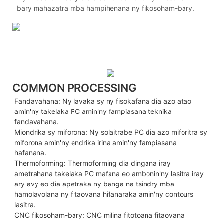
bary mahazatra mba hampihenana ny fikosoham-bary.
COMMON PROCESSING
Fandavahana: Ny lavaka sy ny fisokafana dia azo atao
amin'ny takelaka PC amin'ny fampiasana teknika
fandavahana.
Miondrika sy miforona: Ny solaitrabe PC dia azo miforitra sy
miforona amin'ny endrika irina amin'ny fampiasana
hafanana.
Thermoforming: Thermoforming dia dingana iray
ametrahana takelaka PC mafana eo ambonin'ny lasitra iray
ary avy eo dia apetraka ny banga na tsindry mba
hamolavolana ny fitaovana hifanaraka amin'ny contours
lasitra.
CNC fikosoham-bary: CNC milina fitotoana fitaovana