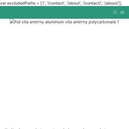
var excludedPaths = ['/', '/contact', '/about', '/contact/', '/about/'];