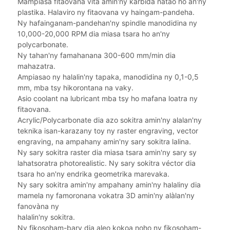
Mampiasà fitaovana vita amin'ny karbida natao ho an'ny
plastika. Halaviro ny fitaovana vy haingam-pandeha.
Ny hafainganam-pandehan'ny spindle manodidina ny
10,000-20,000 RPM dia miasa tsara ho an'ny
polycarbonate.
Ny tahan'ny famahanana 300-600 mm/min dia
mahazatra.
Ampiasao ny halalin'ny tapaka, manodidina ny 0,1-0,5
mm, mba tsy hikorontana na vaky.
Asio coolant na lubricant mba tsy ho mafana loatra ny
fitaovana.
Acrylic/Polycarbonate dia azo sokitra amin'ny alalan'ny
teknika isan-karazany toy ny raster engraving, vector
engraving, na ampahany amin'ny sary sokitra lalina.
Ny sary sokitra raster dia miasa tsara amin'ny sary sy
lahatsoratra photorealistic. Ny sary sokitra véctor dia
tsara ho an'ny endrika geometrika marevaka.
Ny sary sokitra amin'ny ampahany amin'ny halaliny dia
mamela ny famoronana vokatra 3D amin'ny alàlan'ny
fanovàna ny
halalin'ny sokitra.
Ny fikosoham-bary dia aleo kokoa noho ny fikosoham-