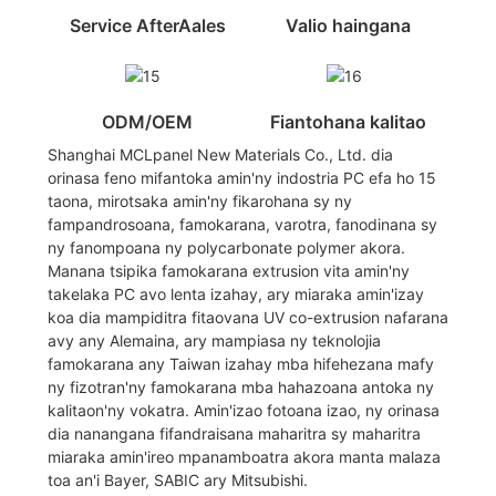
Service AfterAales
Valio haingana
ODM/OEM
Fiantohana kalitao
Shanghai MCLpanel New Materials Co., Ltd. dia
orinasa feno mifantoka amin'ny indostria PC efa ho 15
taona, mirotsaka amin'ny fikarohana sy ny
fampandrosoana, famokarana, varotra, fanodinana sy
ny fanompoana ny polycarbonate polymer akora.
Manana tsipika famokarana extrusion vita amin'ny
takelaka PC avo lenta izahay, ary miaraka amin'izay
koa dia mampiditra fitaovana UV co-extrusion nafarana
avy any Alemaina, ary mampiasa ny teknolojia
famokarana any Taiwan izahay mba hifehezana mafy
ny fizotran'ny famokarana mba hahazoana antoka ny
kalitaon'ny vokatra. Amin'izao fotoana izao, ny orinasa
dia nanangana fifandraisana maharitra sy maharitra
miaraka amin'ireo mpanamboatra akora manta malaza
toa an'i Bayer, SABIC ary Mitsubishi.