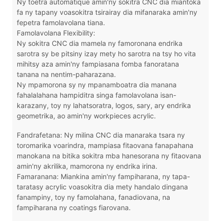
Ny toetra automatique amin'ny sokitra CNC dia miantoka
fa ny tapany voasokitra tsirairay dia mifanaraka amin'ny
fepetra famolavolana tiana.
Famolavolana Flexibility:
Ny sokitra CNC dia mamela ny famoronana endrika
sarotra sy be pitsiny izay mety ho sarotra na tsy ho vita
mihitsy aza amin'ny fampiasana fomba fanoratana
tanana na nentim-paharazana.
Ny mpamorona sy ny mpanamboatra dia manana
fahalalahana hampiditra singa famolavolana isan-
karazany, toy ny lahatsoratra, logos, sary, ary endrika
geometrika, ao amin'ny workpieces acrylic.
Fandrafetana: Ny milina CNC dia manaraka tsara ny
toromarika voarindra, mampiasa fitaovana fanapahana
manokana na bitika sokitra mba hanesorana ny fitaovana
amin'ny akrilika, mamorona ny endrika irina.
Famaranana: Miankina amin'ny fampiharana, ny tapa-
taratasy acrylic voasokitra dia mety handalo dingana
fanampiny, toy ny famolahana, fanadiovana, na
fampiharana ny coatings fiarovana.