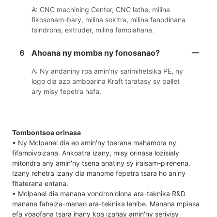
A: CNC machining Center, CNC lathe, milina
fikosoham-bary, milina sokitra, milina fanodinana
tsindrona, extruder, milina famolahana.
6
Ahoana ny momba ny fonosanao?
A: Ny andaniny roa amin'ny sarimihetsika PE, ny
logo dia azo amboarina Kraft taratasy sy pallet
ary misy fepetra hafa.
Tombontsoa orinasa
• Ny Mclpanel dia eo amin'ny toerana mahamora ny
fifamoivoizana. Ankoatra izany, misy orinasa lozisialy
mitondra any amin'ny tsena anatiny sy iraisam-pirenena.
Izany rehetra izany dia manome fepetra tsara ho an'ny
fitaterana entana.
• Mclpanel dia manana vondron'olona ara-teknika R&D
manana fahaiza-manao ara-teknika lehibe. Manana mpiasa
efa voaofana tsara ihany koa izahay amin'ny serivisy