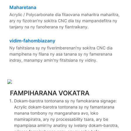
Maharetana
Acrylic / Polycarbonate dia fitaovana maharitra maharitra,
ary ny fizotran'ny sokitra CNC dia tsy mampandefitra ny
tanjany na ny fanoherana ny fiantraikany.
vidim-fahombiazany
Ny fahitsiana sy ny fiverimberenan'ny sokitra CNC dia
mampihena ny filana ny asa tanana sy ny famerenana
indray, manampy amin'ny fitsitsiana ny vidiny.
FAMPIHARANA VOKATRA
Dokam-barotra tontonana sy ny famokarana signage:
Acrylic dokam-barotra tontonana sy ny famantarana
manana tombony ny mangarahara avo, loko
mamirapiratra, ary ny processability tsara, ary be
mpampiasa amin'ny anatiny sy ivelany dokam-barotra,