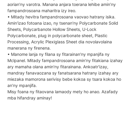
aorian'ny varotra. Manana anjara toerana lehibe amin’ny
fampandrosoana maharitra izy ireo.
• Mitady hevitra fampandrosoana vaovao hatrany isika.
Amin'izao fotoana izao, ny tsenan'ny Polycarbonate Solid
Sheets, Polycarbanote Hollow Sheets, U-Lock
Polycarbonate, plug in polycarbonate sheet, Plastic
Processing, Acrylic Plexiglass Sheet dia novolavolaina
manerana ny firenena.
• Manome lanja ny filana sy fitarainan'ny mpanjifa ny
Mclpanel. Mitady fampandrosoana amin'ny fitakiana izahay
ary mamaha olana amin'ny fitarainana. Ankoatr'izay,
mandray fanavaozana sy fanatsarana hatrany izahay ary
miezaka mamorona serivisy bebe kokoa sy tsara kokoa ho
an'ny mpanjifa.
Misy foana ny fitaovana lamaody mety ho anao. Azafady
mba hifandray aminay!