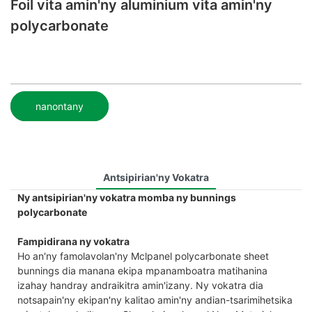
Foil vita amin'ny aluminium vita amin'ny
polycarbonate
nanontany
Antsipirian'ny Vokatra
Ny antsipirian'ny vokatra momba ny bunnings
polycarbonate
Fampidirana ny vokatra
Ho an'ny famolavolan'ny Mclpanel polycarbonate sheet
bunnings dia manana ekipa mpanamboatra matihanina
izahay handray andraikitra amin'izany. Ny vokatra dia
notsapain'ny ekipan'ny kalitao amin'ny andian-tsarimihetsika