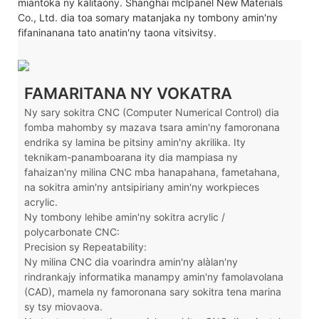
miantoka ny kalitaony. Shanghai mclpanel New Materials
Co., Ltd. dia toa somary matanjaka ny tombony amin'ny
fifaninanana tato anatin'ny taona vitsivitsy.
FAMARITANA NY VOKATRA
Ny sary sokitra CNC (Computer Numerical Control) dia
fomba mahomby sy mazava tsara amin'ny famoronana
endrika sy lamina be pitsiny amin'ny akrilika. Ity
teknikam-panamboarana ity dia mampiasa ny
fahaizan'ny milina CNC mba hanapahana, fametahana,
na sokitra amin'ny antsipiriany amin'ny workpieces
acrylic.
Ny tombony lehibe amin'ny sokitra acrylic /
polycarbonate CNC:
Precision sy Repeatability:
Ny milina CNC dia voarindra amin'ny alàlan'ny
rindrankajy informatika manampy amin'ny famolavolana
(CAD), mamela ny famoronana sary sokitra tena marina
sy tsy miovaova.