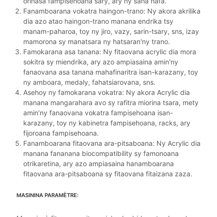
orinasa fampisehoana sary, ary ny saha hafa.
Fanamboarana vokatra haingon-trano: Ny akora akrilika
dia azo atao haingon-trano manana endrika tsy
manam-paharoa, toy ny jiro, vazy, sarin-tsary, sns, izay
mamorona sy manatsara ny hatsaran'ny trano.
Famokarana asa tanana: Ny fitaovana acrylic dia mora
sokitra sy miendrika, ary azo ampiasaina amin'ny
fanaovana asa tanana mahafinaritra isan-karazany, toy
ny amboara, medaly, fahatsiarovana, sns.
Asehoy ny famokarana vokatra: Ny akora Acrylic dia
manana mangarahara avo sy rafitra miorina tsara, mety
amin'ny fanaovana vokatra fampisehoana isan-
karazany, toy ny kabinetra fampisehoana, racks, ary
fijoroana fampisehoana.
Fanamboarana fitaovana ara-pitsaboana: Ny Acrylic dia
manana fananana biocompatibility sy famonoana
otrikaretina, ary azo ampiasaina hanamboarana
fitaovana ara-pitsaboana sy fitaovana fitaizana zaza.
MASININA PARAMÈTRE: