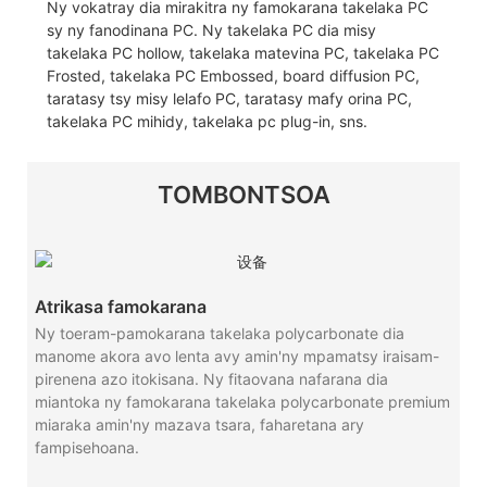
Ny vokatray dia mirakitra ny famokarana takelaka PC
sy ny fanodinana PC. Ny takelaka PC dia misy
takelaka PC hollow, takelaka matevina PC, takelaka PC
Frosted, takelaka PC Embossed, board diffusion PC,
taratasy tsy misy lelafo PC, taratasy mafy orina PC,
takelaka PC mihidy, takelaka pc plug-in, sns.
TOMBONTSOA
Atrikasa famokarana
Ny toeram-pamokarana takelaka polycarbonate dia
manome akora avo lenta avy amin'ny mpamatsy iraisam-
pirenena azo itokisana. Ny fitaovana nafarana dia
miantoka ny famokarana takelaka polycarbonate premium
miaraka amin'ny mazava tsara, faharetana ary
fampisehoana.