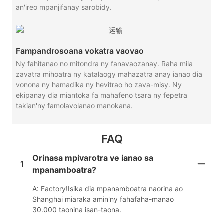
an'ireo mpanjifanay sarobidy.
Fampandrosoana vokatra vaovao
Ny fahitanao no mitondra ny fanavaozanay. Raha mila
zavatra mihoatra ny katalaogy mahazatra anay ianao dia
vonona ny hamadika ny hevitrao ho zava-misy. Ny
ekipanay dia miantoka fa mahafeno tsara ny fepetra
takian'ny famolavolanao manokana.
FAQ
Orinasa mpivarotra ve ianao sa
1
mpanamboatra?
A: Factory!Isika dia mpanamboatra naorina ao
Shanghai miaraka amin'ny fahafaha-manao
30.000 taonina isan-taona.