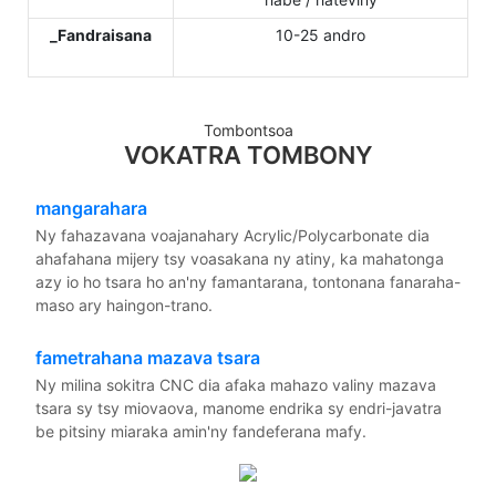
_Fandraisana
10-25 andro
Tombontsoa
VOKATRA TOMBONY
mangarahara
Ny fahazavana voajanahary Acrylic/Polycarbonate dia
ahafahana mijery tsy voasakana ny atiny, ka mahatonga
azy io ho tsara ho an'ny famantarana, tontonana fanaraha-
maso ary haingon-trano.
fametrahana mazava tsara
Ny milina sokitra CNC dia afaka mahazo valiny mazava
tsara sy tsy miovaova, manome endrika sy endri-javatra
be pitsiny miaraka amin'ny fandeferana mafy.