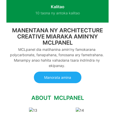
Kalitao
10 taona ny antoka kalitao
MANENTANA NY ARCHITECTURE
CREATIVE MIARAKA AMIN'NY
MCLPANEL
MCLpanel dia matihanina amin'ny famokarana
polycarbonate, fanapahana, fonosana ary fametrahana.
Manampy anao hahita vahaolana tsara indrindra ny
ekipanay.
Manorata amina
ABOUT MCLPANEL