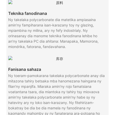
Teknika fanodinana
Ny takelaka polycarbonate dia matetika ampiasaina
amin'ny fampiharana isan-karazany toy ny glazing,
mpiambina ny milina, ary ny fefy indostrialy. Ny
orinasanay dia manome teknika fanodinana lehibe ho
an'ny takelaka PC dia ahitana: Manapaka, Mamorona,
miondrika, fatorana, fandavahana.
Fanisana sahaza
Ny toeram-pamokarana takelaka polycarbonate anay dia
mitazona tahiry betsaka mba hanomezana haingana ny
filan'ny mpanjifa. Miaraka amin'ny rojo famatsiana
voatantana tsara, dia miantoka ny tahiry tsy miovaova
amin'ny takelaka polycarbonate amin'ny habe sy ny
hateviny ary ny loko isan-karazany. Ny fitehirizam-
bokatray be dia be dia mamela ny fanodinana ny
kaomandy mahomby sy ny fanaterana ara-potoana ho