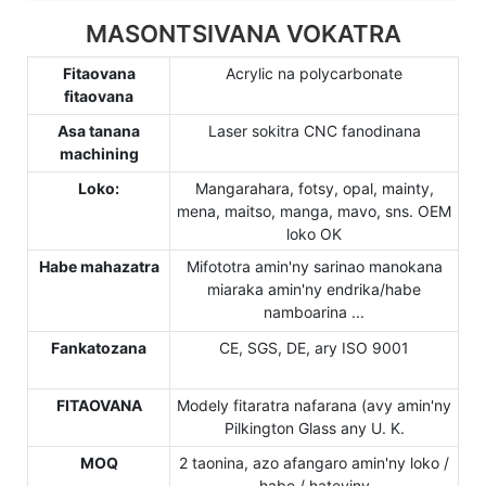
MASONTSIVANA VOKATRA
Fitaovana
Acrylic na polycarbonate
fitaovana
Asa tanana
Laser sokitra CNC fanodinana
machining
Loko:
Mangarahara, fotsy, opal, mainty,
mena, maitso, manga, mavo, sns. OEM
loko OK
Habe mahazatra
Mifototra amin'ny sarinao manokana
miaraka amin'ny endrika/habe
namboarina ...
Fankatozana
CE, SGS, DE, ary ISO 9001
FITAOVANA
Modely fitaratra nafarana (avy amin'ny
Pilkington Glass any U. K.
MOQ
2 taonina, azo afangaro amin'ny loko /
habe / hateviny