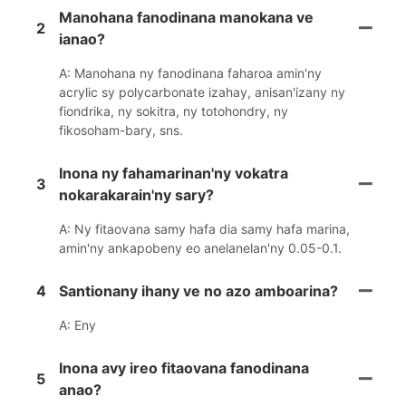
Manohana fanodinana manokana ve
2
ianao?
A: Manohana ny fanodinana faharoa amin'ny
acrylic sy polycarbonate izahay, anisan'izany ny
fiondrika, ny sokitra, ny totohondry, ny
fikosoham-bary, sns.
Inona ny fahamarinan'ny vokatra
3
nokarakarain'ny sary?
A: Ny fitaovana samy hafa dia samy hafa marina,
amin'ny ankapobeny eo anelanelan'ny 0.05-0.1.
4
Santionany ihany ve no azo amboarina?
A: Eny
Inona avy ireo fitaovana fanodinana
5
anao?