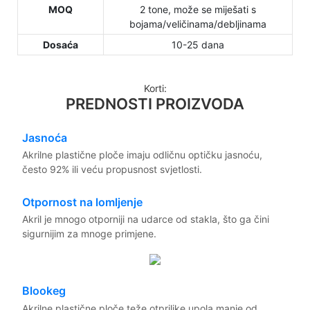
MOQ
2 tone, može se miješati s
bojama/veličinama/debljinama
Dosaća
10-25 dana
Korti:
PREDNOSTI PROIZVODA
Jasnoća
Akrilne plastične ploče imaju odličnu optičku jasnoću,
često 92% ili veću propusnost svjetlosti.
Otpornost na lomljenje
Akril je mnogo otporniji na udarce od stakla, što ga čini
sigurnijim za mnoge primjene.
Blookeg
Akrilne plastične ploče teže otprilike upola manje od