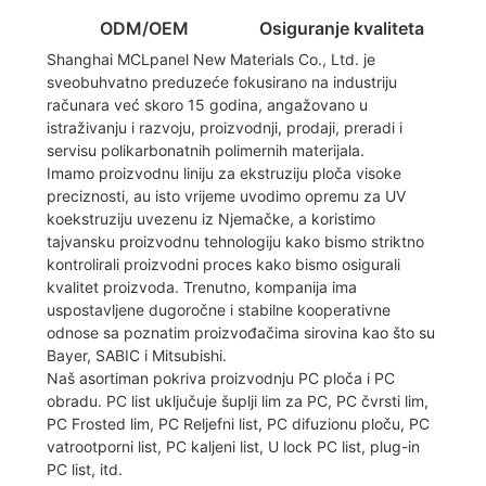
ODM/OEM
Osiguranje kvaliteta
Shanghai MCLpanel New Materials Co., Ltd. je
sveobuhvatno preduzeće fokusirano na industriju
računara već skoro 15 godina, angažovano u
istraživanju i razvoju, proizvodnji, prodaji, preradi i
servisu polikarbonatnih polimernih materijala.
Imamo proizvodnu liniju za ekstruziju ploča visoke
preciznosti, au isto vrijeme uvodimo opremu za UV
koekstruziju uvezenu iz Njemačke, a koristimo
tajvansku proizvodnu tehnologiju kako bismo striktno
kontrolirali proizvodni proces kako bismo osigurali
kvalitet proizvoda. Trenutno, kompanija ima
uspostavljene dugoročne i stabilne kooperativne
odnose sa poznatim proizvođačima sirovina kao što su
Bayer, SABIC i Mitsubishi.
Naš asortiman pokriva proizvodnju PC ploča i PC
obradu. PC list uključuje šuplji lim za PC, PC čvrsti lim,
PC Frosted lim, PC Reljefni list, PC difuzionu ploču, PC
vatrootporni list, PC kaljeni list, U lock PC list, plug-in
PC list, itd.