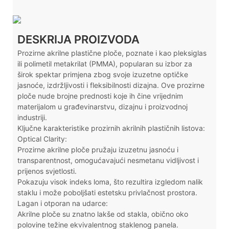
DESKRIJA PROIZVODA
Prozirne akrilne plastične ploče, poznate i kao pleksiglas
ili polimetil metakrilat (PMMA), popularan su izbor za
širok spektar primjena zbog svoje izuzetne optičke
jasnoće, izdržljivosti i fleksibilnosti dizajna. Ove prozirne
ploče nude brojne prednosti koje ih čine vrijednim
materijalom u građevinarstvu, dizajnu i proizvodnoj
industriji.
Ključne karakteristike prozirnih akrilnih plastičnih listova:
Optical Clarity:
Prozirne akrilne ploče pružaju izuzetnu jasnoću i
transparentnost, omogućavajući nesmetanu vidljivost i
prijenos svjetlosti.
Pokazuju visok indeks loma, što rezultira izgledom nalik
staklu i može poboljšati estetsku privlačnost prostora.
Lagan i otporan na udarce:
Akrilne ploče su znatno lakše od stakla, obično oko
polovine težine ekvivalentnog staklenog panela.