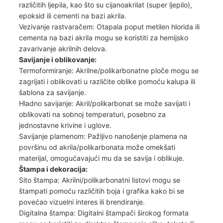
različitih ljepila, kao što su cijanoakrilat (super ljepilo),
epoksid ili cementi na bazi akrila.
Vezivanje rastvaračem: Otapala poput metilen hlorida ili
cementa na bazi akrila mogu se koristiti za hemijsko
zavarivanje akrilnih delova.
Savijanje i oblikovanje:
Termoformiranje: Akrilne/polikarbonatne ploče mogu se
zagrijati i oblikovati u različite oblike pomoću kalupa ili
šablona za savijanje.
Hladno savijanje: Akril/polikarbonat se može savijati i
oblikovati na sobnoj temperaturi, posebno za
jednostavne krivine i uglove.
Savijanje plamenom: Pažljivo nanošenje plamena na
površinu od akrila/polikarbonata može omekšati
materijal, omogućavajući mu da se savija i oblikuje.
Štampa i dekoracija:
Sito štampa: Akrilni/polikarbonatni listovi mogu se
štampati pomoću različitih boja i grafika kako bi se
povećao vizuelni interes ili brendiranje.
Digitalna štampa: Digitalni štampači širokog formata