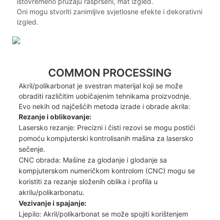
istovremeno pružaju raspršeni, mat izgled.
Oni mogu stvoriti zanimljive svjetlosne efekte i dekorativni
izgled.
COMMON PROCESSING
Akril/polikarbonat je svestran materijal koji se može
obraditi različitim uobičajenim tehnikama proizvodnje.
Evo nekih od najčešćih metoda izrade i obrade akrila:
Rezanje i oblikovanje:
Lasersko rezanje: Precizni i čisti rezovi se mogu postići
pomoću kompjuterski kontrolisanih mašina za lasersko
sečenje.
CNC obrada: Mašine za glodanje i glodanje sa
kompjuterskom numeričkom kontrolom (CNC) mogu se
koristiti za rezanje složenih oblika i profila u
akrilu/polikarbonatu.
Vezivanje i spajanje:
Ljepilo: Akril/polikarbonat se može spojiti korištenjem