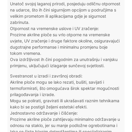
Unatoč svojoj laganoj prirodi, posjeduju odličnu otpornost
na udarce, što ih čini sigurnijom opcijom u područjima s
velikim prometom ili aplikacijama gdje je sigurnost
zabrinuta.
Otpornost na vremenske uslove i UV zračenje:
Prozirne akrilne ploče su vrlo otporne na vremenske
uvjete, UV zračenje i druge faktore okoline, osiguravajući
dugotrajne performanse i minimalnu promjenu boje
tokom vremena.
Ova izdržljivost ih čini pogodnim za unutrašnju i vanjsku
primjenu, uključujući izlaganje sunčevoj svjetlosti.
Svestranost u izradi i završnoj obradi:
Akrilne ploče mogu se lako rezati, bušiti, savijati i
termoformirati, što omogućava širok spektar mogućnosti
prilagođavanja i izrade.
Mogu se polirati, gravirati ili ukrašavati raznim tehnikama
kako bi se postigli željeni estetski efekti.
Jednostavno održavanje i čišćenje:
Prozirne akrilne ploče zahtijevaju minimalno održavanje u
odnosu na staklo, jer su manje podložne ogrebotinama i
lako se čiste blagim deterdžentima ili specijaliziranim