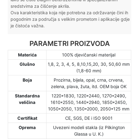
sredstvima za čišćenje akrila.
Ova karakteristika koja nije potrebna za održavanje čini ih
pogodnim za područja s velikim prometom i aplikacije gdje
je čistoća važna.
PARAMETRI PROIZVODA
Materića
100% djevičanski materijal
Glušno
1,8, 2, 3, 4, 5, 8,10,15,20, 30, 50,60 mm
(1,8-60 mm)
Boja
Prozirna, bijela, opal, crna, crvena,
zelena, plava, žuta, itd. OEM boja OK
Standardna
1220*1830, 1220*2440, 1270*2490,
veličina
1610*2550, 1440*2940, 1850*2450,
1050*2050, 1350*2000, 2050*125 mm
Certifikat
CE, SGS, DE i ISO 9001
Oprema
Uvezeni modeli stakla (iz Pilkington
Glassa u U. K.)