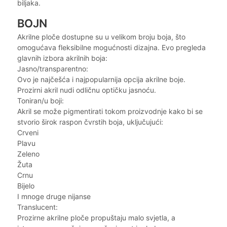
biljaka.
BOJN
Akrilne ploče dostupne su u velikom broju boja, što
omogućava fleksibilne mogućnosti dizajna. Evo pregleda
glavnih izbora akrilnih boja:
Jasno/transparentno:
Ovo je najčešća i najpopularnija opcija akrilne boje.
Prozirni akril nudi odličnu optičku jasnoću.
Toniran/u boji:
Akril se može pigmentirati tokom proizvodnje kako bi se
stvorio širok raspon čvrstih boja, uključujući:
Crveni
Plavu
Zeleno
Žuta
Crnu
Bijelo
I mnoge druge nijanse
Translucent:
Prozirne akrilne ploče propuštaju malo svjetla, a