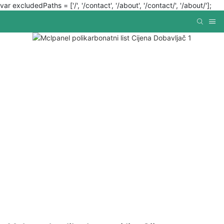
var excludedPaths = ['/', '/contact', '/about', '/contact/', '/about/'];