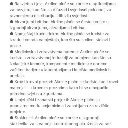
●
Rasvjetna tijela: Akrilne ploče se koriste u aplikacijama
za rasvjetu, kao što su difuzori i svjetlosni poklopci, za
ravnomjernu distribuciju i difuziju svjetlosti.
●
Akvarijumi i vitrine: Akrilne ploče se često koriste u
izgradnji akvarijuma, akvarijuma i vitrina.
●
Namještaj i kućni dekor: Akrilne ploče se koriste za
izradu komada namještaja, kao što su stolice, stolovi i
police.
●
Medicinska i zdravstvena oprema: Akrilne ploče se
koriste u zdravstvenoj industriji za primjene kao što su
izolacijske komore, komponente medicinske opreme,
zaštitne barijere u laboratorijama i kućišta medicinskih
uređaja.
●
Krov i krovni prozori: Akrilne ploče se koriste kao krovni
materijali i u krovnim prozorima kako bi se omogućilo
prirodno svjetlo u zgradama.
●
Umjetnički i zanatski projekti: Akrilne ploče su
popularne među umjetnicima i zanatlijama za različite
projekte.
●
Staklenici: Akrilne ploče se koriste u izgradnji
staklenika za stvaranje kontroliranog okruženja za rast