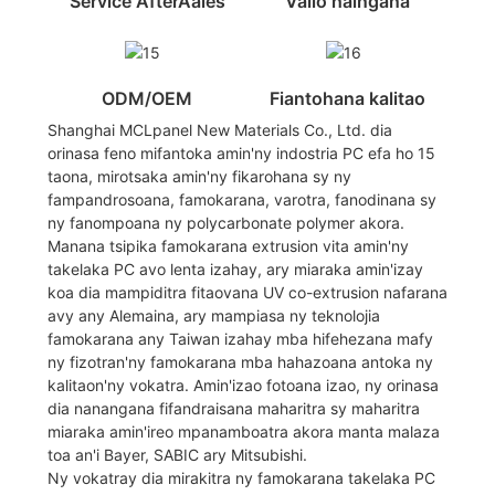
Service AfterAales
Valio haingana
ODM/OEM
Fiantohana kalitao
Shanghai MCLpanel New Materials Co., Ltd. dia
orinasa feno mifantoka amin'ny indostria PC efa ho 15
taona, mirotsaka amin'ny fikarohana sy ny
fampandrosoana, famokarana, varotra, fanodinana sy
ny fanompoana ny polycarbonate polymer akora.
Manana tsipika famokarana extrusion vita amin'ny
takelaka PC avo lenta izahay, ary miaraka amin'izay
koa dia mampiditra fitaovana UV co-extrusion nafarana
avy any Alemaina, ary mampiasa ny teknolojia
famokarana any Taiwan izahay mba hifehezana mafy
ny fizotran'ny famokarana mba hahazoana antoka ny
kalitaon'ny vokatra. Amin'izao fotoana izao, ny orinasa
dia nanangana fifandraisana maharitra sy maharitra
miaraka amin'ireo mpanamboatra akora manta malaza
toa an'i Bayer, SABIC ary Mitsubishi.
Ny vokatray dia mirakitra ny famokarana takelaka PC