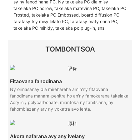
sy ny fanodinana PC. Ny takelaka PC dia misy
takelaka PC hollow, takelaka matevina PC, takelaka PC
Frosted, takelaka PC Embossed, board diffusion PC,
taratasy tsy misy lelafo PC, taratasy mafy orina PC,
takelaka PC mihidy, takelaka pc plug-in, sns.
TOMBONTSOA
Fitaovana fanodinana
Ny orinasanay dia mirehareha amin'ny fitaovana
fanodinana manara-penitra ho an'ny famokarana takelaka
Acrylic / polycarbonate, miantoka ny fahitsiana, ny
fahombiazany ary ny vokatra avo lenta.
Akora nafarana avy any ivelany