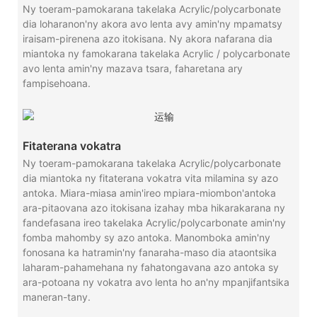
Ny toeram-pamokarana takelaka Acrylic/polycarbonate
dia loharanon'ny akora avo lenta avy amin'ny mpamatsy
iraisam-pirenena azo itokisana. Ny akora nafarana dia
miantoka ny famokarana takelaka Acrylic / polycarbonate
avo lenta amin'ny mazava tsara, faharetana ary
fampisehoana.
Fitaterana vokatra
Ny toeram-pamokarana takelaka Acrylic/polycarbonate
dia miantoka ny fitaterana vokatra vita milamina sy azo
antoka. Miara-miasa amin'ireo mpiara-miombon'antoka
ara-pitaovana azo itokisana izahay mba hikarakarana ny
fandefasana ireo takelaka Acrylic/polycarbonate amin'ny
fomba mahomby sy azo antoka. Manomboka amin'ny
fonosana ka hatramin'ny fanaraha-maso dia ataontsika
laharam-pahamehana ny fahatongavana azo antoka sy
ara-potoana ny vokatra avo lenta ho an'ny mpanjifantsika
maneran-tany.