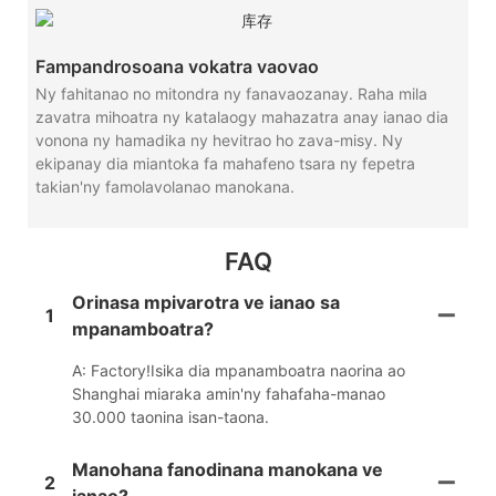
Fampandrosoana vokatra vaovao
Ny fahitanao no mitondra ny fanavaozanay. Raha mila
zavatra mihoatra ny katalaogy mahazatra anay ianao dia
vonona ny hamadika ny hevitrao ho zava-misy. Ny
ekipanay dia miantoka fa mahafeno tsara ny fepetra
takian'ny famolavolanao manokana.
FAQ
Orinasa mpivarotra ve ianao sa
1
mpanamboatra?
A: Factory!Isika dia mpanamboatra naorina ao
Shanghai miaraka amin'ny fahafaha-manao
30.000 taonina isan-taona.
Manohana fanodinana manokana ve
2