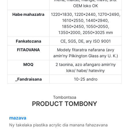
OEM loko OK
Habe mahazatra
1220*1830, 1220*2440, 1270*2490,
1610*2550, 1440*2940,
1850*2450, 1050*2050,
1350*2000, 2050*3025 mm
Fankatozana
CE, SGS, DE, ary ISO 9001
FITAOVANA
Modely fitaratra nafarana (avy
amin'ny Pilkington Glass any U. K.)
MOQ
2 taonina, azo afangaro amin'ny
loko/ habe/ hateviny
_Fandraisana
10-25 andro
Tombontsoa
PRODUCT TOMBONY
mazava
Ny takelaka plastika acrylic dia manana fahazavana