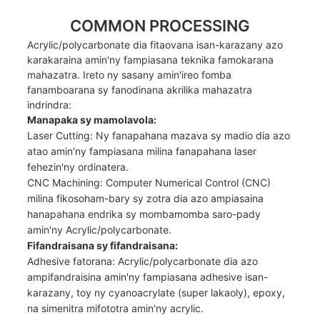
COMMON PROCESSING
Acrylic/polycarbonate dia fitaovana isan-karazany azo
karakaraina amin'ny fampiasana teknika famokarana
mahazatra. Ireto ny sasany amin'ireo fomba
fanamboarana sy fanodinana akrilika mahazatra
indrindra:
Manapaka sy mamolavola:
Laser Cutting: Ny fanapahana mazava sy madio dia azo
atao amin'ny fampiasana milina fanapahana laser
fehezin'ny ordinatera.
CNC Machining: Computer Numerical Control (CNC)
milina fikosoham-bary sy zotra dia azo ampiasaina
hanapahana endrika sy mombamomba saro-pady
amin'ny Acrylic/polycarbonate.
Fifandraisana sy fifandraisana:
Adhesive fatorana: Acrylic/polycarbonate dia azo
ampifandraisina amin'ny fampiasana adhesive isan-
karazany, toy ny cyanoacrylate (super lakaoly), epoxy,
na simenitra mifototra amin'ny acrylic.