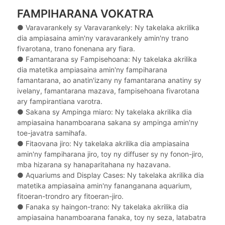
FAMPIHARANA VOKATRA
● Varavarankely sy Varavarankely: Ny takelaka akrilika
dia ampiasaina amin'ny varavarankely amin'ny trano
fivarotana, trano fonenana ary fiara.
●
Famantarana sy Fampisehoana: Ny takelaka akrilika
dia matetika ampiasaina amin'ny fampiharana
famantarana, ao anatin'izany ny famantarana anatiny sy
ivelany, famantarana mazava, fampisehoana fivarotana
ary fampirantiana varotra.
●
Sakana sy Ampinga miaro: Ny takelaka akrilika dia
ampiasaina hanamboarana sakana sy ampinga amin'ny
toe-javatra samihafa.
●
Fitaovana jiro: Ny takelaka akrilika dia ampiasaina
amin'ny fampiharana jiro, toy ny diffuser sy ny fonon-jiro,
mba hizarana sy hanaparitahana ny hazavana.
●
Aquariums and Display Cases: Ny takelaka akrilika dia
matetika ampiasaina amin'ny fananganana aquarium,
fitoeran-trondro ary fitoeran-jiro.
●
Fanaka sy haingon-trano: Ny takelaka akrilika dia
ampiasaina hanamboarana fanaka, toy ny seza, latabatra