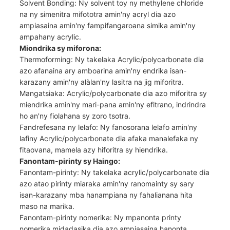
Solvent Bonding: Ny solvent toy ny methylene chloride
na ny simenitra mifototra amin'ny acryl dia azo
ampiasaina amin'ny fampifangaroana simika amin'ny
ampahany acrylic.
Miondrika sy miforona:
Thermoforming: Ny takelaka Acrylic/polycarbonate dia
azo afanaina ary amboarina amin'ny endrika isan-
karazany amin'ny alàlan'ny lasitra na jig miforitra.
Mangatsiaka: Acrylic/polycarbonate dia azo miforitra sy
miendrika amin'ny mari-pana amin'ny efitrano, indrindra
ho an'ny fiolahana sy zoro tsotra.
Fandrefesana ny lelafo: Ny fanosorana lelafo amin'ny
lafiny Acrylic/polycarbonate dia afaka manalefaka ny
fitaovana, mamela azy hiforitra sy hiendrika.
Fanontam-pirinty sy Haingo:
Fanontam-pirinty: Ny takelaka acrylic/polycarbonate dia
azo atao pirinty miaraka amin'ny ranomainty sy sary
isan-karazany mba hanampiana ny fahalianana hita
maso na marika.
Fanontam-pirinty nomerika: Ny mpanonta printy
nomerika midadasika dia azo ampiasaina hanonta