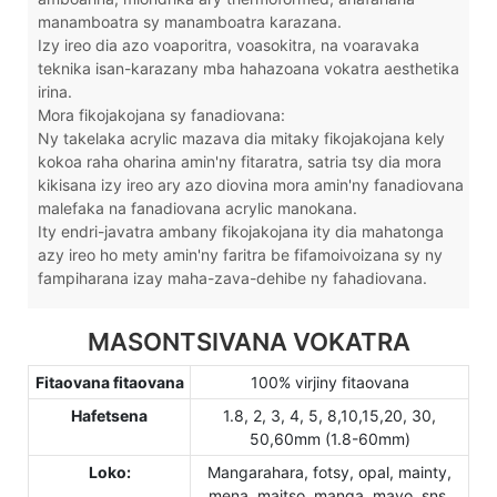
manamboatra sy manamboatra karazana.
Izy ireo dia azo voaporitra, voasokitra, na voaravaka
teknika isan-karazany mba hahazoana vokatra aesthetika
irina.
Mora fikojakojana sy fanadiovana:
Ny takelaka acrylic mazava dia mitaky fikojakojana kely
kokoa raha oharina amin'ny fitaratra, satria tsy dia mora
kikisana izy ireo ary azo diovina mora amin'ny fanadiovana
malefaka na fanadiovana acrylic manokana.
Ity endri-javatra ambany fikojakojana ity dia mahatonga
azy ireo ho mety amin'ny faritra be fifamoivoizana sy ny
fampiharana izay maha-zava-dehibe ny fahadiovana.
MASONTSIVANA VOKATRA
Fitaovana fitaovana
100% virjiny fitaovana
Hafetsena
1.8, 2, 3, 4, 5, 8,10,15,20, 30,
50,60mm (1.8-60mm)
Loko:
Mangarahara, fotsy, opal, mainty,
mena, maitso, manga, mavo, sns.