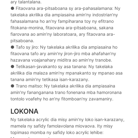
ary talantalana.
●
Fitaovana ara-pitsaboana sy ara-pahasalamana: Ny
takelaka akrilika dia ampiasaina amin'ny indostrian'ny
fahasalamana ho an'ny fampiharana toy ny efitrano
fitokana-monina, fitaovana ara-pitsaboana, sakana
fiarovana ao amin'ny laboratoara, ary fitaovana ara-
pitsaboana.
●
Tafo sy jiro: Ny takelaka akrilika dia ampiasaina ho
fitaovana tafo ary amin'ny jiron-jiro mba ahafahan'ny
hazavana voajanahary miditra ao amin'ny tranobe.
●
Tetikasan-javakanto sy asa tanana: Ny takelaka
akrilika dia malaza amin'ny mpanakanto sy mpanao asa
tanana amin'ny tetikasa isan-karazany.
●
Trano maitso: Ny takelaka akrilika dia ampiasaina
amin'ny fananganana trano fonenana mba hamoronana
tontolo voafehy ho an'ny fitomboan'ny zavamaniry.
LOKONA
Ny takelaka acrylic dia misy amin'ny loko isan-karazany,
mamela ny safidy famolavolana miovaova. Ity misy
topimaso momba ny safidy loko acrylic lehibe: