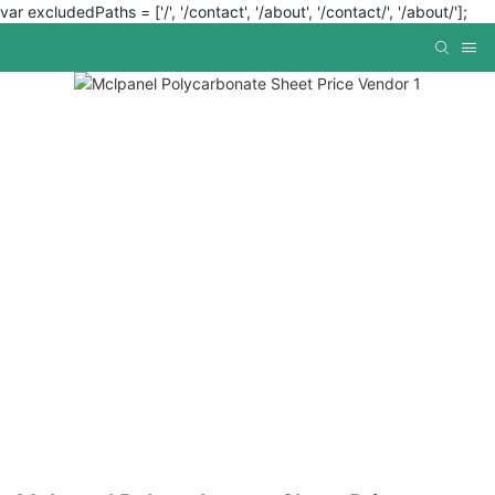
var excludedPaths = ['/', '/contact', '/about', '/contact/', '/about/'];