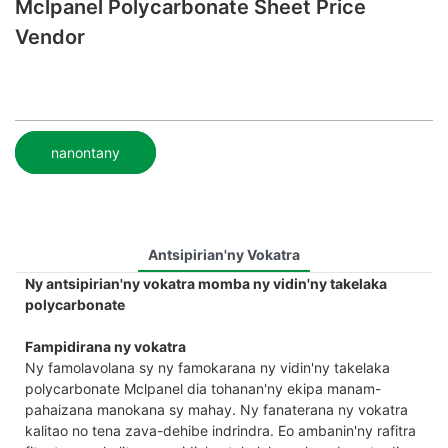
Mclpanel Polycarbonate Sheet Price
Vendor
nanontany
Antsipirian'ny Vokatra
Ny antsipirian'ny vokatra momba ny vidin'ny takelaka
polycarbonate
Fampidirana ny vokatra
Ny famolavolana sy ny famokarana ny vidin'ny takelaka
polycarbonate Mclpanel dia tohanan'ny ekipa manam-
pahaizana manokana sy mahay. Ny fanaterana ny vokatra
kalitao no tena zava-dehibe indrindra. Eo ambanin'ny rafitra