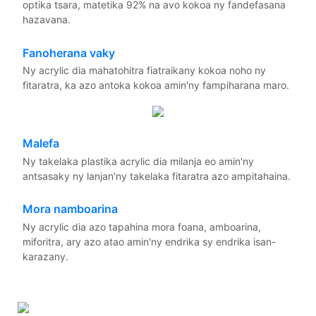
optika tsara, matetika 92% na avo kokoa ny fandefasana
hazavana.
Fanoherana vaky
Ny acrylic dia mahatohitra fiatraikany kokoa noho ny
fitaratra, ka azo antoka kokoa amin'ny fampiharana maro.
Malefa
Ny takelaka plastika acrylic dia milanja eo amin'ny
antsasaky ny lanjan'ny takelaka fitaratra azo ampitahaina.
Mora namboarina
Ny acrylic dia azo tapahina mora foana, amboarina,
miforitra, ary azo atao amin'ny endrika sy endrika isan-
karazany.