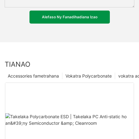
Alefaso Ny Fanadihadiana Izao
TIANAO
Accessories fametrahana
Vokatra Polycarbonate
vokatra ac