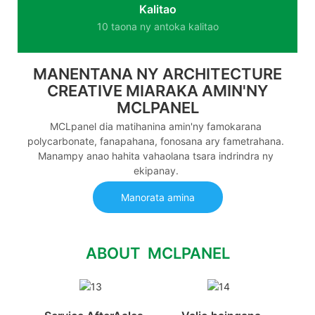
Kalitao
10 taona ny antoka kalitao
MANENTANA NY ARCHITECTURE
CREATIVE MIARAKA AMIN'NY
MCLPANEL
MCLpanel dia matihanina amin'ny famokarana
polycarbonate, fanapahana, fonosana ary fametrahana.
Manampy anao hahita vahaolana tsara indrindra ny
ekipanay.
Manorata amina
ABOUT MCLPANEL