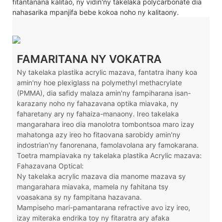
fitantanana kalitao, ny vidin'ny takelaka polycarbonate dia
nahasarika mpanjifa bebe kokoa noho ny kalitaony.
FAMARITANA NY VOKATRA
Ny takelaka plastika acrylic mazava, fantatra ihany koa
amin'ny hoe plexiglass na polymethyl methacrylate
(PMMA), dia safidy malaza amin'ny fampiharana isan-
karazany noho ny fahazavana optika miavaka, ny
faharetany ary ny fahaiza-manaony. Ireo takelaka
mangarahara ireo dia manolotra tombontsoa maro izay
mahatonga azy ireo ho fitaovana sarobidy amin'ny
indostrian'ny fanorenana, famolavolana ary famokarana.
Toetra mampiavaka ny takelaka plastika Acrylic mazava:
Fahazavana Optical:
Ny takelaka acrylic mazava dia manome mazava sy
mangarahara miavaka, mamela ny fahitana tsy
voasakana sy ny fampitana hazavana.
Mampiseho mari-pamantarana refractive avo izy ireo,
izay miteraka endrika toy ny fitaratra ary afaka