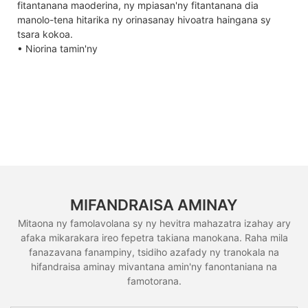
fitantanana maoderina, ny mpiasan'ny fitantanana dia
manolo-tena hitarika ny orinasanay hivoatra haingana sy
tsara kokoa.
• Niorina tamin'ny
MIFANDRAISA AMINAY
Mitaona ny famolavolana sy ny hevitra mahazatra izahay ary
afaka mikarakara ireo fepetra takiana manokana. Raha mila
fanazavana fanampiny, tsidiho azafady ny tranokala na
hifandraisa aminay mivantana amin'ny fanontaniana na
famotorana.