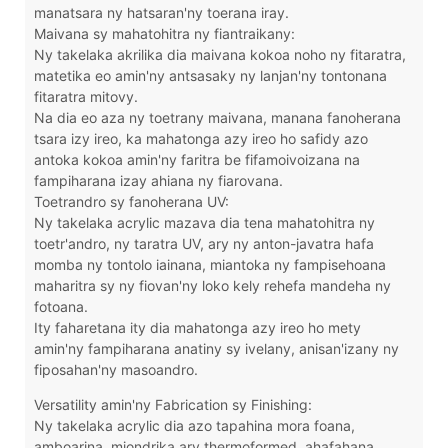
manatsara ny hatsaran'ny toerana iray.
Maivana sy mahatohitra ny fiantraikany:
Ny takelaka akrilika dia maivana kokoa noho ny fitaratra,
matetika eo amin'ny antsasaky ny lanjan'ny tontonana
fitaratra mitovy.
Na dia eo aza ny toetrany maivana, manana fanoherana
tsara izy ireo, ka mahatonga azy ireo ho safidy azo
antoka kokoa amin'ny faritra be fifamoivoizana na
fampiharana izay ahiana ny fiarovana.
Toetrandro sy fanoherana UV:
Ny takelaka acrylic mazava dia tena mahatohitra ny
toetr'andro, ny taratra UV, ary ny anton-javatra hafa
momba ny tontolo iainana, miantoka ny fampisehoana
maharitra sy ny fiovan'ny loko kely rehefa mandeha ny
fotoana.
Ity faharetana ity dia mahatonga azy ireo ho mety
amin'ny fampiharana anatiny sy ivelany, anisan'izany ny
fiposahan'ny masoandro.
Versatility amin'ny Fabrication sy Finishing:
Ny takelaka acrylic dia azo tapahina mora foana,
amboarina, miondrika ary thermoformed, ahafahana