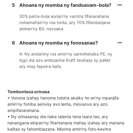
5
Ahoana ny momba ny fandoavam-bola?
30% petra-bola aorian'ny varotra fifanarahana
nohamafisin'ny roa tonta, ary 70% fifandanjana
alohan'ny B/L navoaka.
6
Ahoana ny momba ny fonosanao?
A: Ny andaniny roa amin'ny sarimihetsika PE, ny
logo dia azo amboarina Kraft taratasy sy pallet
ary misy fepetra hafa.
Tombontsoa orinasa
• Vonona izahay hanome tolotra akaiky ho an'ny mpanjifa
amin'ny fomba serivisy avo lenta, miovaova ary azo
ampifanarahana.
• Ny orinasanay dia naka talenta tena tsara tao, ary
nanangana ekipan'ny fitantanana mahay izahay ary manana
kalitao sy fahombiazana. Miorina amin'ny foto-kevitra