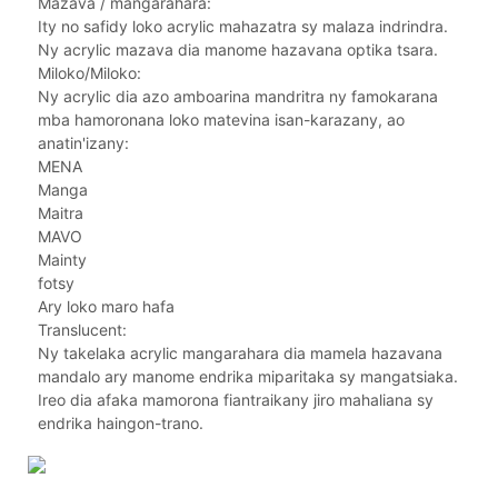
Mazava / mangarahara:
Ity no safidy loko acrylic mahazatra sy malaza indrindra.
Ny acrylic mazava dia manome hazavana optika tsara.
Miloko/Miloko:
Ny acrylic dia azo amboarina mandritra ny famokarana
mba hamoronana loko matevina isan-karazany, ao
anatin'izany:
MENA
Manga
Maitra
MAVO
Mainty
fotsy
Ary loko maro hafa
Translucent:
Ny takelaka acrylic mangarahara dia mamela hazavana
mandalo ary manome endrika miparitaka sy mangatsiaka.
Ireo dia afaka mamorona fiantraikany jiro mahaliana sy
endrika haingon-trano.