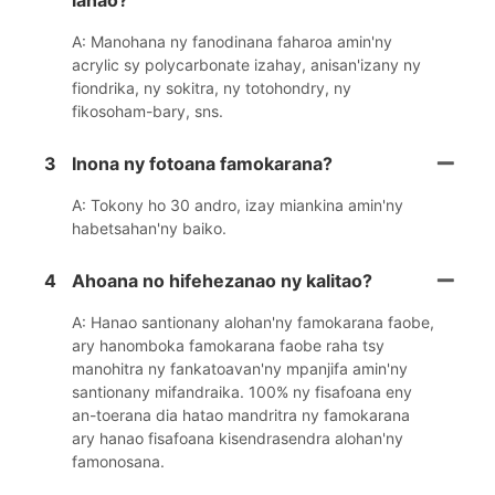
ianao?
A: Manohana ny fanodinana faharoa amin'ny
acrylic sy polycarbonate izahay, anisan'izany ny
fiondrika, ny sokitra, ny totohondry, ny
fikosoham-bary, sns.
3
Inona ny fotoana famokarana?
A: Tokony ho 30 andro, izay miankina amin'ny
habetsahan'ny baiko.
4
Ahoana no hifehezanao ny kalitao?
A: Hanao santionany alohan'ny famokarana faobe,
ary hanomboka famokarana faobe raha tsy
manohitra ny fankatoavan'ny mpanjifa amin'ny
santionany mifandraika. 100% ny fisafoana eny
an-toerana dia hatao mandritra ny famokarana
ary hanao fisafoana kisendrasendra alohan'ny
famonosana.