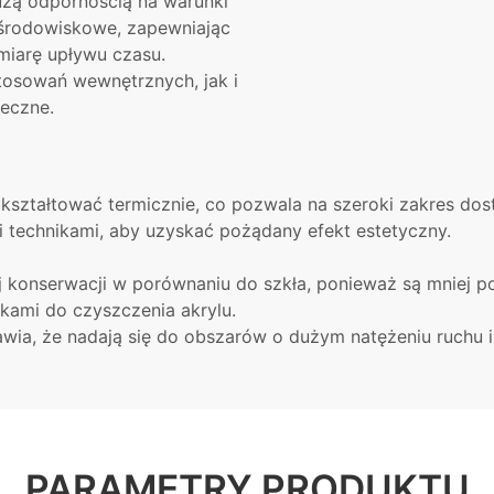
użą odpornością na warunki
 środowiskowe, zapewniając
miarę upływu czasu.
stosowań wewnętrznych, jak i
neczne.
i kształtować termicznie, co pozwala na szeroki zakres d
 technikami, aby uzyskać pożądany efekt estetyczny.
 konserwacji w porównaniu do szkła, ponieważ są mniej po
kami do czyszczenia akrylu.
awia, że ​​nadają się do obszarów o dużym natężeniu ruchu 
PARAMETRY PRODUKTU