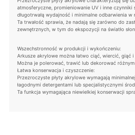
Przezroczyste płyty akrylowe charakteryzują się d
atmosferyczne, promieniowanie UV i inne czynniki
długotrwałą wydajność i minimalne odbarwienia w 
Ta trwałość sprawia, że ​​nadają się zarówno do za
zewnętrznych, w tym do ekspozycji na światło sło
Wszechstronność w produkcji i wykończeniu:
Arkusze akrylowe można łatwo ciąć, wiercić, giąć 
Można je polerować, trawić lub dekorować różnymi
Łatwa konserwacja i czyszczenie:
Przezroczyste płyty akrylowe wymagają minimalnej
łagodnymi detergentami lub specjalistycznymi środ
Ta funkcja wymagająca niewielkiej konserwacji spr