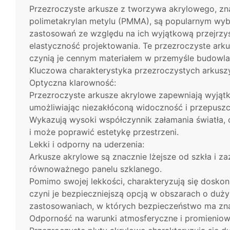
Przezroczyste arkusze z tworzywa akrylowego, zna
polimetakrylan metylu (PMMA), są popularnym wy
zastosowań ze względu na ich wyjątkową przejrzys
elastyczność projektowania. Te przezroczyste arkus
czynią je cennym materiałem w przemyśle budowl
Kluczowa charakterystyka przezroczystych arkusz
Optyczna klarowność:
Przezroczyste arkusze akrylowe zapewniają wyjątko
umożliwiając niezakłóconą widoczność i przepuszc
Wykazują wysoki współczynnik załamania światła, 
i może poprawić estetykę przestrzeni.
Lekki i odporny na uderzenia:
Arkusze akrylowe są znacznie lżejsze od szkła i 
równoważnego panelu szklanego.
Pomimo swojej lekkości, charakteryzują się doskon
czyni je bezpieczniejszą opcją w obszarach o duż
zastosowaniach, w których bezpieczeństwo ma zna
Odporność na warunki atmosferyczne i promieniow