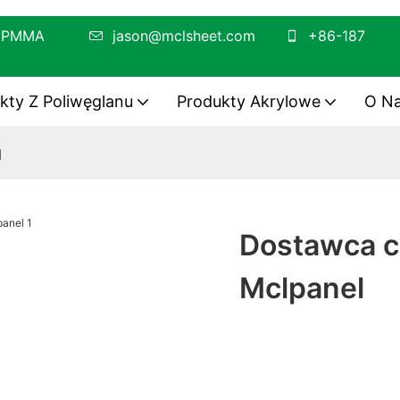
usza PC/PMMA
jason@mclsheet.com
+86-187
kty Z Poliwęglanu
Produkty Akrylowe
O N
l
Dostawca c
Mclpanel