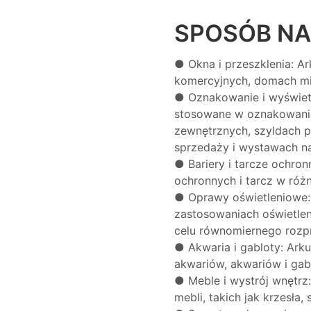
SPOSÓB NA
● Okna i przeszklenia: A
komercyjnych, domach mi
●
Oznakowanie i wyświet
stosowane w oznakowania
zewnętrznych, szyldach 
sprzedaży i wystawach na
●
Bariery i tarcze ochro
ochronnych i tarcz w róż
●
Oprawy oświetleniowe:
zastosowaniach oświetleni
celu równomiernego rozpr
●
Akwaria i gabloty: Ar
akwariów, akwariów i gab
●
Meble i wystrój wnętrz
mebli, takich jak krzesła, s