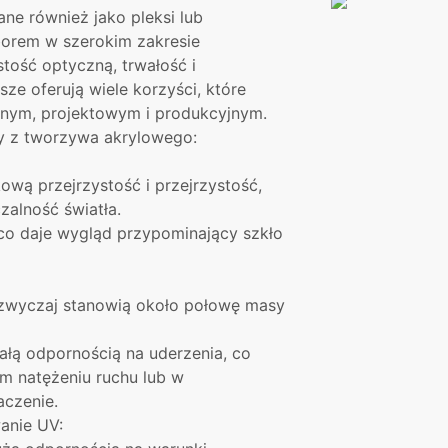
ne również jako pleksi lub
borem w szerokim zakresie
tość optyczną, trwałość i
ze oferują wiele korzyści, które
anym, projektowym i produkcyjnym.
y z tworzywa akrylowego:
wą przejrzystość i przejrzystość,
zalność światła.
co daje wygląd przypominający szkło
zazwyczaj stanowią około połowę masy
ałą odpornością na uderzenia, co
ym natężeniu ruchu lub w
czenie.
anie UV: