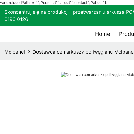
var excludedPaths = ['/', '/contact', '/about', '/contact/', '/about/'];
Skoncentruj się na produkcji i przetwarzaniu ark
0196 0126
Home
Produ
Mclpanel
Dostawca cen arkuszy poliwęglanu Mclpane