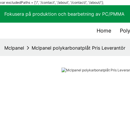
var excludedPaths = ['/', '/contact', '/about', '/contact/', '/about/'];
Fokusera på produktion och bearbetning av PC/
Home
Pol
Mclpanel
Mclpanel polykarbonatplåt Pris Leverantör