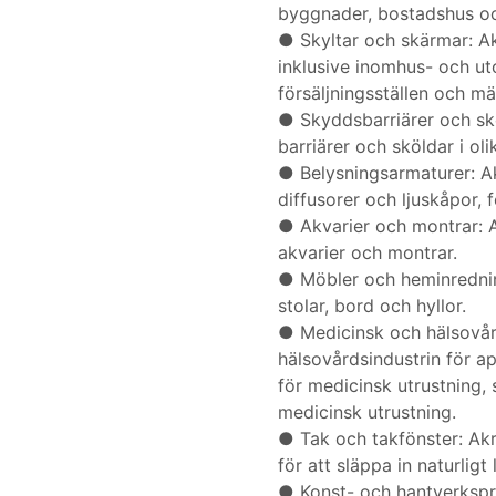
byggnader, bostadshus oc
●
Skyltar och skärmar: Ak
inklusive inomhus- och uto
försäljningsställen och mä
●
Skyddsbarriärer och sk
barriärer och sköldar i oli
●
Belysningsarmaturer: A
diffusorer och ljuskåpor, f
●
Akvarier och montrar: A
akvarier och montrar.
●
Möbler och heminrednin
stolar, bord och hyllor.
●
Medicinsk och hälsovår
hälsovårdsindustrin för 
för medicinsk utrustning, 
medicinsk utrustning.
●
Tak och takfönster: Ak
för att släppa in naturligt
●
Konst- och hantverkspr