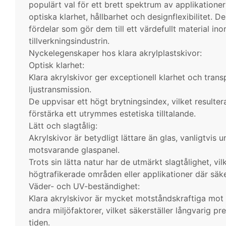
populärt val för ett brett spektrum av applikatione
optiska klarhet, hållbarhet och designflexibilitet. 
fördelar som gör dem till ett värdefullt material i
tillverkningsindustrin.
Nyckelegenskaper hos klara akrylplastskivor:
Optisk klarhet:
Klara akrylskivor ger exceptionell klarhet och transp
ljustransmission.
De uppvisar ett högt brytningsindex, vilket resulter
förstärka ett utrymmes estetiska tilltalande.
Lätt och slagtålig:
Akrylskivor är betydligt lättare än glas, vanligtvis 
motsvarande glaspanel.
Trots sin lätta natur har de utmärkt slagtålighet, vilk
högtrafikerade områden eller applikationer där säk
Väder- och UV-beständighet:
Klara akrylskivor är mycket motståndskraftiga mot 
andra miljöfaktorer, vilket säkerställer långvarig 
tiden.