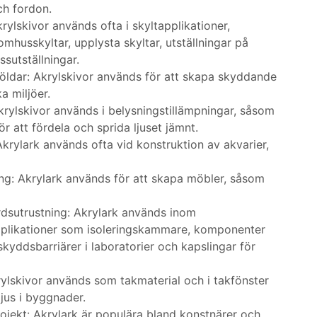
h fordon.
rylskivor används ofta i skyltapplikationer,
mhusskyltar, upplysta skyltar, utställningar på
ssutställningar.
öldar: Akrylskivor används för att skapa skyddande
ka miljöer.
krylskivor används i belysningstillämpningar, såsom
ör att fördela och sprida ljuset jämnt.
krylark används ofta vid konstruktion av akvarier,
g: Akrylark används för att skapa möbler, såsom
dsutrustning: Akrylark används inom
applikationer som isoleringskammare, komponenter
skyddsbarriärer i laboratorier och kapslingar för
rylskivor används som takmaterial och i takfönster
 ljus i byggnader.
ojekt: Akrylark är populära bland konstnärer och