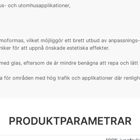
us- och utomhusapplikationer,
rmoformas, vilket möjliggör ett brett utbud av anpassnings- 
niker för att uppnå önskade estetiska effekter.
t med glas, eftersom de är mindre benägna att repa och lät
 för områden med hög trafik och applikationer där renlighe
PRODUKTPARAMETRAR