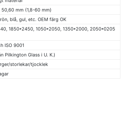
gt material
 30, 50,60 mm (1,8-60 mm)
grön, blå, gul, etc. OEM färg OK
940, 1850*2450, 1050*2050, 1350*2000, 2050*0205
ch ISO 9001
 Pilkington Glass i U. K.)
ger/storlekar/tjocklek
agar