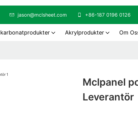
PMMA
jason@mclsheet.com
+86-187 0196 0126
ykarbonatprodukter
Akrylprodukter
Om Os
Mclpanel po
Leverantör