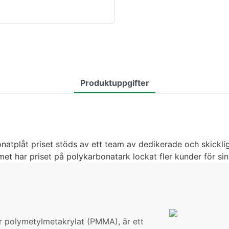
Produktuppgifter
atplåt priset stöds av ett team av dedikerade och skickliga
met har priset på polykarbonatark lockat fler kunder för sin
er polymetylmetakrylat (PMMA), är ett