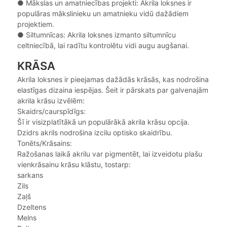
●
Mākslas un amatniecības projekti: Akrila loksnes ir
populāras mākslinieku un amatnieku vidū dažādiem
projektiem.
●
Siltumnīcas: Akrila loksnes izmanto siltumnīcu
celtniecībā, lai radītu kontrolētu vidi augu augšanai.
KRĀSA
Akrila loksnes ir pieejamas dažādās krāsās, kas nodrošina
elastīgas dizaina iespējas. Šeit ir pārskats par galvenajām
akrila krāsu izvēlēm:
Skaidrs/caurspīdīgs:
Šī ir visizplatītākā un populārākā akrila krāsu opcija.
Dzidrs akrils nodrošina izcilu optisko skaidrību.
Tonēts/Krāsains:
Ražošanas laikā akrilu var pigmentēt, lai izveidotu plašu
vienkrāsainu krāsu klāstu, tostarp:
sarkans
Zils
Zaļš
Dzeltens
Melns