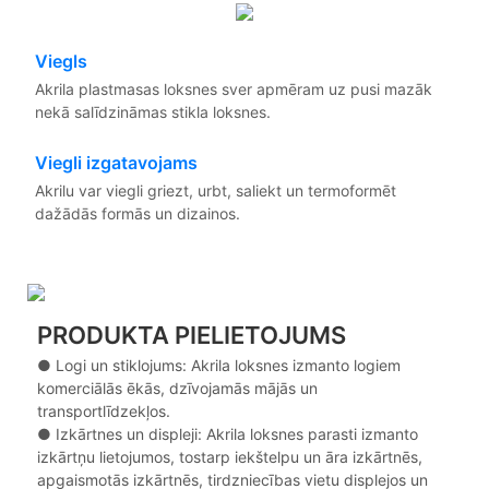
Viegls
Akrila plastmasas loksnes sver apmēram uz pusi mazāk
nekā salīdzināmas stikla loksnes.
Viegli izgatavojams
Akrilu var viegli griezt, urbt, saliekt un termoformēt
dažādās formās un dizainos.
PRODUKTA PIELIETOJUMS
● Logi un stiklojums: Akrila loksnes izmanto logiem
komerciālās ēkās, dzīvojamās mājās un
transportlīdzekļos.
●
Izkārtnes un displeji: Akrila loksnes parasti izmanto
izkārtņu lietojumos, tostarp iekštelpu un āra izkārtnēs,
apgaismotās izkārtnēs, tirdzniecības vietu displejos un