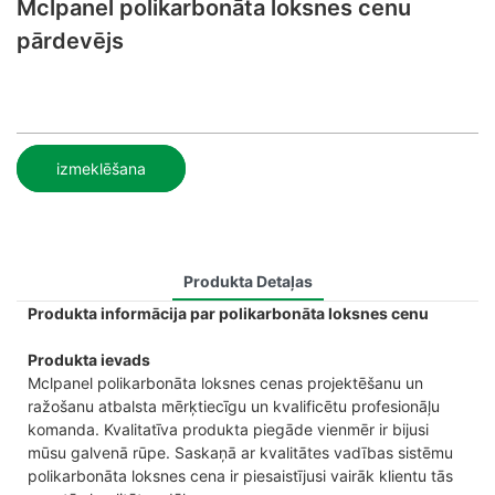
Mclpanel polikarbonāta loksnes cenu
pārdevējs
izmeklēšana
Produkta Detaļas
Produkta informācija par polikarbonāta loksnes cenu
Produkta ievads
Mclpanel polikarbonāta loksnes cenas projektēšanu un
ražošanu atbalsta mērķtiecīgu un kvalificētu profesionāļu
komanda. Kvalitatīva produkta piegāde vienmēr ir bijusi
mūsu galvenā rūpe. Saskaņā ar kvalitātes vadības sistēmu
polikarbonāta loksnes cena ir piesaistījusi vairāk klientu tās