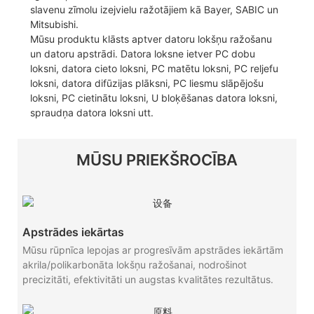
slavenu zīmolu izejvielu ražotājiem kā Bayer, SABIC un
Mitsubishi.
Mūsu produktu klāsts aptver datoru lokšņu ražošanu
un datoru apstrādi. Datora loksne ietver PC dobu
loksni, datora cieto loksni, PC matētu loksni, PC reljefu
loksni, datora difūzijas plāksni, PC liesmu slāpējošu
loksni, PC cietinātu loksni, U bloķēšanas datora loksni,
spraudņa datora loksni utt.
MŪSU PRIEKŠROCĪBA
Apstrādes iekārtas
Mūsu rūpnīca lepojas ar progresīvām apstrādes iekārtām
akrila/polikarbonāta lokšņu ražošanai, nodrošinot
precizitāti, efektivitāti un augstas kvalitātes rezultātus.