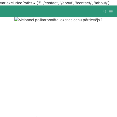
var excludedPaths = ['/', '/contact', '/about', '/contact/', '/about/'];