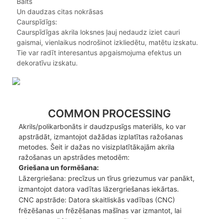
Balts
Un daudzas citas nokrāsas
Caurspīdīgs:
Caurspīdīgas akrila loksnes ļauj nedaudz iziet cauri
gaismai, vienlaikus nodrošinot izkliedētu, matētu izskatu.
Tie var radīt interesantus apgaismojuma efektus un
dekoratīvu izskatu.
COMMON PROCESSING
Akrils/polikarbonāts ir daudzpusīgs materiāls, ko var
apstrādāt, izmantojot dažādas izplatītas ražošanas
metodes. Šeit ir dažas no visizplatītākajām akrila
ražošanas un apstrādes metodēm:
Griešana un formēšana:
Lāzergriešana: precīzus un tīrus griezumus var panākt,
izmantojot datora vadītas lāzergriešanas iekārtas.
CNC apstrāde: Datora skaitliskās vadības (CNC)
frēzēšanas un frēzēšanas mašīnas var izmantot, lai