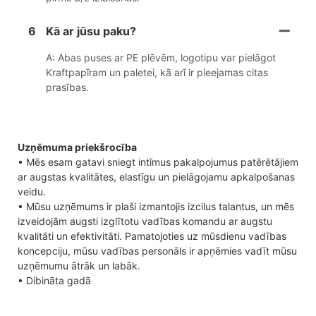
6
Kā ar jūsu paku?
A: Abas puses ar PE plēvēm, logotipu var pielāgot
Kraftpapīram un paletei, kā arī ir pieejamas citas
prasības.
Uzņēmuma priekšrocība
• Mēs esam gatavi sniegt intīmus pakalpojumus patērētājiem
ar augstas kvalitātes, elastīgu un pielāgojamu apkalpošanas
veidu.
• Mūsu uzņēmums ir plaši izmantojis izcilus talantus, un mēs
izveidojām augsti izglītotu vadības komandu ar augstu
kvalitāti un efektivitāti. Pamatojoties uz mūsdienu vadības
koncepciju, mūsu vadības personāls ir apņēmies vadīt mūsu
uzņēmumu ātrāk un labāk.
• Dibināta gadā