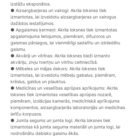
izstāžu eksponātos.
●
Aizsargbarjeras un vairogi: Akrila loksnes tiek
izmantotas, lai izveidotu aizsargbarjeras un vairogus
dažādos iestatījumos.
●
Apgaismes ķermeņi: Akrila loksnes tiek izmantotas
apgaismojuma lietojumos, piemēram, difuzoros un
gaismas pārsegos, lai vienmērīgi sadalītu un izkliedētu
gaismu.
●
Akvāriji un vitrīnas: Akrila loksnes bieži izmanto
akvāriju, zivju tvertņu un vitrīnu celtniecībā.
●
Mēbeles un mājas dekors: Akrila loksnes tiek
izmantotas, lai izveidotu mēbeļu gabalus, piemēram,
krēslus, galdus un plauktus.
●
Medicīnas un veselības aprūpes aprīkojums: Akrila
loksnes tiek izmantotas veselības aprūpes nozarē,
piemēram, izolācijas kamerās, medicīniskā aprīkojuma
komponentos, aizsargbarjerās laboratorijās un medicīnas
ierīču korpusos.
●
Jumta segums un jumta logi: Akrila loksnes tiek
izmantotas kā jumta seguma materiāli un jumta logi, lai
nodrošinātu dabisko gaismu ēkās.