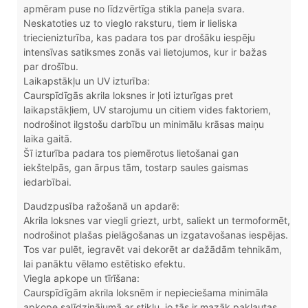
apmēram puse no līdzvērtīga stikla paneļa svara.
Neskatoties uz to vieglo raksturu, tiem ir lieliska
triecienizturība, kas padara tos par drošāku iespēju
intensīvas satiksmes zonās vai lietojumos, kur ir bažas
par drošību.
Laikapstākļu un UV izturība:
Caurspīdīgās akrila loksnes ir ļoti izturīgas pret
laikapstākļiem, UV starojumu un citiem vides faktoriem,
nodrošinot ilgstošu darbību un minimālu krāsas maiņu
laika gaitā.
Šī izturība padara tos piemērotus lietošanai gan
iekštelpās, gan ārpus tām, tostarp saules gaismas
iedarbībai.
Daudzpusība ražošanā un apdarē:
Akrila loksnes var viegli griezt, urbt, saliekt un termoformēt,
nodrošinot plašas pielāgošanas un izgatavošanas iespējas.
Tos var pulēt, iegravēt vai dekorēt ar dažādām tehnikām,
lai panāktu vēlamo estētisko efektu.
Viegla apkope un tīrīšana:
Caurspīdīgām akrila loksnēm ir nepieciešama minimāla
apkope salīdzinājumā ar stiklu, jo tās ir mazāk pakļautas