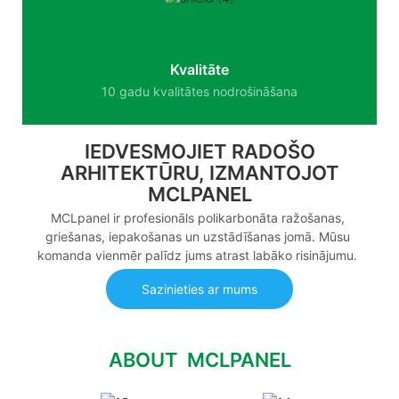
Kvalitāte
10 gadu kvalitātes nodrošināšana
IEDVESMOJIET RADOŠO
ARHITEKTŪRU, IZMANTOJOT
MCLPANEL
MCLpanel ir profesionāls polikarbonāta ražošanas,
griešanas, iepakošanas un uzstādīšanas jomā. Mūsu
komanda vienmēr palīdz jums atrast labāko risinājumu.
Sazinieties ar mums
ABOUT MCLPANEL