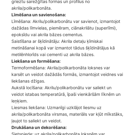
grieztu sarežģītas formas un profilus no
akrila/polikarbonāta.
Līmēšana un savienošana:
Līmēšana: Akrilu/polikarbonātu var savienot, izmantojot
dažādas līmvielas, piemēram, ciānakrilātu (superlīmi),
epoksīdu vai akrila bāzes cementus.
Saistīšana ar šķīdinātāju: Akrila detaļu ķīmiskai
metināšanai kopā var izmantot tādus šķīdinātājus kā
metilēnhlorīds vai cementi uz akrila bāzes.
Liekšana un formēšana:
Termoformēšana: Akrila/polikarbonāta loksnes var
karsēt un veidot dažādās formās, izmantojot veidnes vai
liekšanas džigas.
Aukstā locīšana: Akrilu/polikarbonātu var saliekt un
veidot istabas temperatūrā, īpaši vienkāršām līknēm un
leņķiem.
Liesmas liekšana: Uzmanīgi uzklājot liesmu uz
akrila/polikarbonāta virsmas, materiāls var kļūt mīkstāks,
ļaujot to saliekt un veidot.
Drukāšana un dekorēšana:
Sietspiede: uz akrila/polikarbonāta loksnēm var