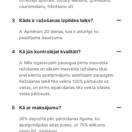
otrreizējo apstrādi, tostarp liekšanu, gravēšanu,
caurumošanu, frēzēšanu utt.
3
Kāds ir ražošanas izpildes laiks?
A: Apmēram 30 dienas, kas ir atkarīgs no
pasūtījuma daudzuma.
4
Kā jūs kontrolējat kvalitāti?
A: Mēs izgatavosim paraugus pirms masveida
ražošanas un sāksim masveida ražošanu tikai
pret klienta apstiprinājumu saistītajam paraugam.
Ražošanas laikā tiks veikta 100% pārbaude uz
vietas, un pirms iepakošanas tiks veikta izlases
veida pārbaude.
5
Kā ar maksājumu?
30% depozīts pēc pārdošanas līguma, ko
apstiprinājušas abas puses, un 70% atlikums
pirms B/L izlaišanas.