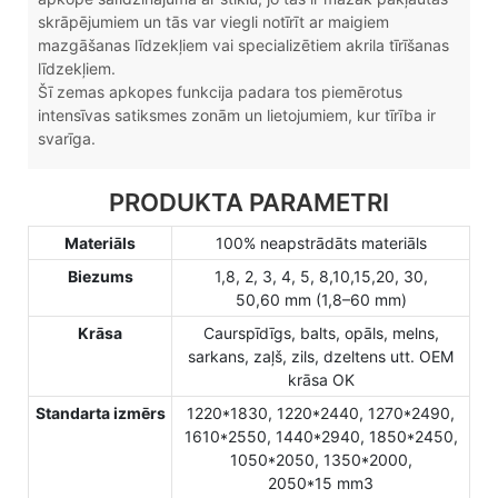
skrāpējumiem un tās var viegli notīrīt ar maigiem
mazgāšanas līdzekļiem vai specializētiem akrila tīrīšanas
līdzekļiem.
Šī zemas apkopes funkcija padara tos piemērotus
intensīvas satiksmes zonām un lietojumiem, kur tīrība ir
svarīga.
PRODUKTA PARAMETRI
Materiāls
100% neapstrādāts materiāls
Biezums
1,8, 2, 3, 4, 5, 8,10,15,20, 30,
50,60 mm (1,8–60 mm)
Krāsa
Caurspīdīgs, balts, opāls, melns,
sarkans, zaļš, zils, dzeltens utt. OEM
krāsa OK
Standarta izmērs
1220*1830, 1220*2440, 1270*2490,
1610*2550, 1440*2940, 1850*2450,
1050*2050, 1350*2000,
2050*15 mm3