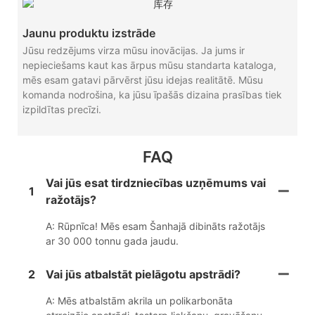
Jaunu produktu izstrāde
Jūsu redzējums virza mūsu inovācijas. Ja jums ir
nepieciešams kaut kas ārpus mūsu standarta kataloga,
mēs esam gatavi pārvērst jūsu idejas realitātē. Mūsu
komanda nodrošina, ka jūsu īpašās dizaina prasības tiek
izpildītas precīzi.
FAQ
Vai jūs esat tirdzniecības uzņēmums vai
1
ražotājs?
A: Rūpnīca! Mēs esam Šanhajā dibināts ražotājs
ar 30 000 tonnu gada jaudu.
2
Vai jūs atbalstāt pielāgotu apstrādi?
A: Mēs atbalstām akrila un polikarbonāta