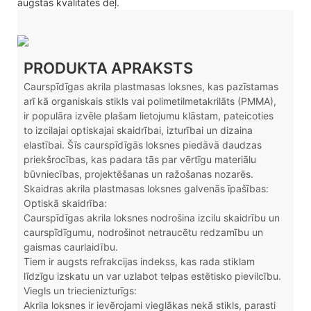
augstās kvalitātes dēļ.
PRODUKTA APRAKSTS
Caurspīdīgas akrila plastmasas loksnes, kas pazīstamas
arī kā organiskais stikls vai polimetilmetakrilāts (PMMA),
ir populāra izvēle plašam lietojumu klāstam, pateicoties
to izcilajai optiskajai skaidrībai, izturībai un dizaina
elastībai. Šīs caurspīdīgās loksnes piedāvā daudzas
priekšrocības, kas padara tās par vērtīgu materiālu
būvniecības, projektēšanas un ražošanas nozarēs.
Skaidras akrila plastmasas loksnes galvenās īpašības:
Optiskā skaidrība:
Caurspīdīgas akrila loksnes nodrošina izcilu skaidrību un
caurspīdīgumu, nodrošinot netraucētu redzamību un
gaismas caurlaidību.
Tiem ir augsts refrakcijas indekss, kas rada stiklam
līdzīgu izskatu un var uzlabot telpas estētisko pievilcību.
Viegls un triecienizturīgs:
Akrila loksnes ir ievērojami vieglākas nekā stikls, parasti