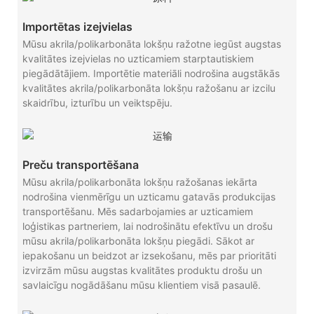
Importētas izejvielas
Mūsu akrila/polikarbonāta lokšņu ražotne iegūst augstas
kvalitātes izejvielas no uzticamiem starptautiskiem
piegādātājiem. Importētie materiāli nodrošina augstākās
kvalitātes akrila/polikarbonāta lokšņu ražošanu ar izcilu
skaidrību, izturību un veiktspēju.
Preču transportēšana
Mūsu akrila/polikarbonāta lokšņu ražošanas iekārta
nodrošina vienmērīgu un uzticamu gatavās produkcijas
transportēšanu. Mēs sadarbojamies ar uzticamiem
loģistikas partneriem, lai nodrošinātu efektīvu un drošu
mūsu akrila/polikarbonāta lokšņu piegādi. Sākot ar
iepakošanu un beidzot ar izsekošanu, mēs par prioritāti
izvirzām mūsu augstas kvalitātes produktu drošu un
savlaicīgu nogādāšanu mūsu klientiem visā pasaulē.