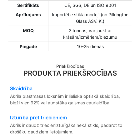
Sertifikāts
CE, SGS, DE un ISO 9001
Aprīkojums
Importētie stikla modeļi (no Pilkington
Glass ASV. K.)
MOQ
2 tonnas, var jaukt ar
krāsām/izmēriem/biezumu
Piegāde
10-25 dienas
Priekšrocības
PRODUKTA PRIEKŠROCĪBAS
Skaidrība
Akrila plastmasas loksnēm ir lieliska optiskā skaidrība,
bieži vien 92% vai augstāka gaismas caurlaidība.
Izturība pret triecieniem
Akrils ir daudz triecienizturīgāks nekā stikls, padarot to
drošāku daudziem lietojumiem.