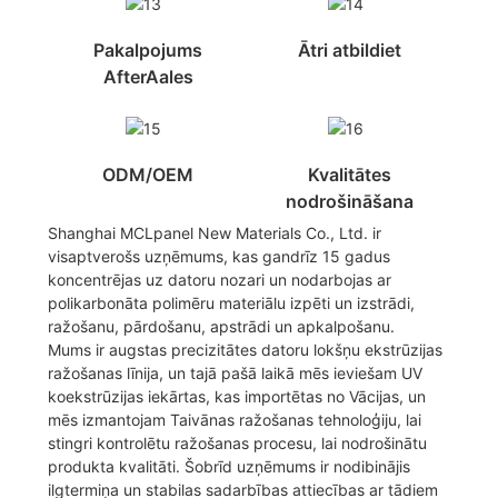
Pakalpojums
Ātri atbildiet
AfterAales
ODM/OEM
Kvalitātes
nodrošināšana
Shanghai MCLpanel New Materials Co., Ltd. ir
visaptverošs uzņēmums, kas gandrīz 15 gadus
koncentrējas uz datoru nozari un nodarbojas ar
polikarbonāta polimēru materiālu izpēti un izstrādi,
ražošanu, pārdošanu, apstrādi un apkalpošanu.
Mums ir augstas precizitātes datoru lokšņu ekstrūzijas
ražošanas līnija, un tajā pašā laikā mēs ieviešam UV
koekstrūzijas iekārtas, kas importētas no Vācijas, un
mēs izmantojam Taivānas ražošanas tehnoloģiju, lai
stingri kontrolētu ražošanas procesu, lai nodrošinātu
produkta kvalitāti. Šobrīd uzņēmums ir nodibinājis
ilgtermiņa un stabilas sadarbības attiecības ar tādiem