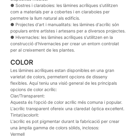
●
Sostres i claraboies: les làmines acríliques s'utilitzen
com a materials per a cobertes i en claraboies per
permetre la llum natural als edificis.
●
Projectes d'art i manualitats: les làmines d'acrílic són
populars entre artistes i artesans per a diversos projectes.
●
Hivernacles: les làmines acríliques s'utilitzen en la
construcció d'hivernacles per crear un entorn controlat
per al creixement de les plantes.
COLOR
Les làmines acríliques estan disponibles en una gran
varietat de colors, permetent opcions de disseny
flexibles. Aquí teniu una visió general de les principals
opcions de color acrílic:
Clar/Transparent:
Aquesta és l'opció de color acrílic més comuna i popular.
L'acrílic transparent ofereix una claredat òptica excel·lent.
Tintat/acolorit:
L'acrílic es pot pigmentar durant la fabricació per crear
una àmplia gamma de colors sòlids, inclosos:
Vermell