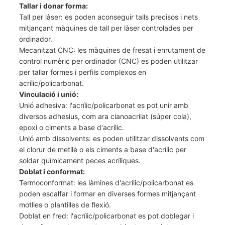
Tallar i donar forma:
Tall per làser: es poden aconseguir talls precisos i nets
mitjançant màquines de tall per làser controlades per
ordinador.
Mecanitzat CNC: les màquines de fresat i enrutament de
control numèric per ordinador (CNC) es poden utilitzar
per tallar formes i perfils complexos en
acrílic/policarbonat.
Vinculació i unió:
Unió adhesiva: l'acrílic/policarbonat es pot unir amb
diversos adhesius, com ara cianoacrilat (súper cola),
epoxi o ciments a base d'acrílic.
Unió amb dissolvents: es poden utilitzar dissolvents com
el clorur de metilè o els ciments a base d'acrílic per
soldar químicament peces acríliques.
Doblat i conformat:
Termoconformat: les làmines d'acrílic/policarbonat es
poden escalfar i formar en diverses formes mitjançant
motlles o plantilles de flexió.
Doblat en fred: l'acrílic/policarbonat es pot doblegar i