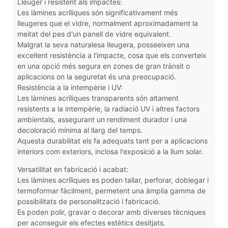
Lleuger i resistent als impactes:
Les làmines acríliques són significativament més
lleugeres que el vidre, normalment aproximadament la
meitat del pes d'un panell de vidre equivalent.
Malgrat la seva naturalesa lleugera, posseeixen una
excel·lent resistència a l'impacte, cosa que els converteix
en una opció més segura en zones de gran trànsit o
aplicacions on la seguretat és una preocupació.
Resistència a la intempèrie i UV:
Les làmines acríliques transparents són altament
resistents a la intempèrie, la radiació UV i altres factors
ambientals, assegurant un rendiment durador i una
decoloració mínima al llarg del temps.
Aquesta durabilitat els fa adequats tant per a aplicacions
interiors com exteriors, inclosa l'exposició a la llum solar.
Versatilitat en fabricació i acabat:
Les làmines acríliques es poden tallar, perforar, doblegar i
termoformar fàcilment, permetent una àmplia gamma de
possibilitats de personalització i fabricació.
Es poden polir, gravar o decorar amb diverses tècniques
per aconseguir els efectes estètics desitjats.