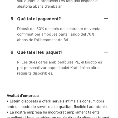
situ durant la producció i es farà una inspecció
aleatòria abans d'embalar.
5
Què tal el pagament?
Dipòsit del 30% després del contracte de venda
confirmat per ambdues parts i saldo del 70%
abans de l'alliberament de B/L.
6
Què tal el teu paquet?
R: Les dues cares amb pel·lícules PE, el logotip es
pot personalitzar paper i palet Kraft i hi ha altres
requisits disponibles.
Avaltat d'empresa
• Estem disposats a oferir serveis íntims als consumidors
amb un mode de servei d'alta qualitat, flexible i adaptable.
• La nostra empresa ha incorporat àmpliament talents
excel·lents i hem establert un equip directiu altament format