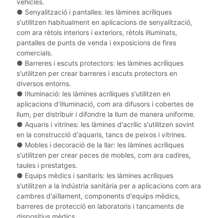
vehicles.
●
Senyalització i pantalles: les làmines acríliques
s'utilitzen habitualment en aplicacions de senyalització,
com ara rètols interiors i exteriors, rètols il·luminats,
pantalles de punts de venda i exposicions de fires
comercials.
●
Barreres i escuts protectors: les làmines acríliques
s'utilitzen per crear barreres i escuts protectors en
diversos entorns.
●
Il·luminació: les làmines acríliques s'utilitzen en
aplicacions d'il·luminació, com ara difusors i cobertes de
llum, per distribuir i difondre la llum de manera uniforme.
●
Aquaris i vitrines: les làmines d'acrílic s'utilitzen sovint
en la construcció d'aquaris, tancs de peixos i vitrines.
●
Mobles i decoració de la llar: les làmines acríliques
s'utilitzen per crear peces de mobles, com ara cadires,
taules i prestatges.
●
Equips mèdics i sanitaris: les làmines acríliques
s'utilitzen a la indústria sanitària per a aplicacions com ara
cambres d'aïllament, components d'equips mèdics,
barreres de protecció en laboratoris i tancaments de
dispositius mèdics.