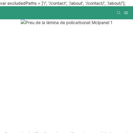
var excludedPaths = ['/', '/contact', '/about', '/contact/', '/about/'];