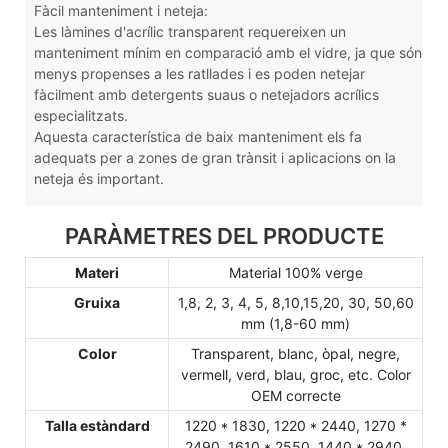
Fàcil manteniment i neteja:
Les làmines d'acrílic transparent requereixen un
manteniment mínim en comparació amb el vidre, ja que són
menys propenses a les ratllades i es poden netejar
fàcilment amb detergents suaus o netejadors acrílics
especialitzats.
Aquesta característica de baix manteniment els fa
adequats per a zones de gran trànsit i aplicacions on la
neteja és important.
PARÀMETRES DEL PRODUCTE
Materi
Material 100% verge
Gruixa
1,8, 2, 3, 4, 5, 8,10,15,20, 30, 50,60
mm (1,8-60 mm)
Color
Transparent, blanc, òpal, negre,
vermell, verd, blau, groc, etc. Color
OEM correcte
Talla estàndard
1220 * 1830, 1220 * 2440, 1270 *
2490, 1610 * 2550, 1440 * 2940,