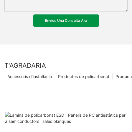
Envieu Una Consulta Ara
T'AGRADARIA
Accessoris d’instal·lació
Productes de policarbonat
Producte