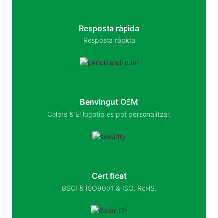
Resposta ràpida
Resposta ràpida
Benvingut OEM
Colors & El logotip es pot personalitzar.
Certificat
BSCI & ISO9001 & ISO, RoHS.