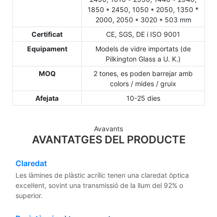
1850 * 2450, 1050 * 2050, 1350 *
2000, 2050 * 3020 * 503 mm
Certificat
CE, SGS, DE i ISO 9001
Equipament
Models de vidre importats (de
Pilkington Glass a U. K.)
MOQ
2 tones, es poden barrejar amb
colors / mides / gruix
Afejata
10-25 dies
Avavants
AVANTATGES DEL PRODUCTE
Claredat
Les làmines de plàstic acrílic tenen una claredat òptica
excel·lent, sovint una transmissió de la llum del 92% o
superior.