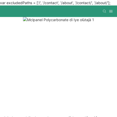
var excludedPaths = ['/', '/contact', '/about', '/contact/', '/about/'];