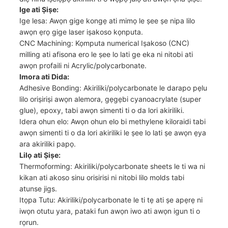
Ige ati Ṣiṣe:
Ige lesa: Awọn gige kongẹ ati mimọ le ṣee ṣe nipa lilo
awọn ẹrọ gige laser iṣakoso kọnputa.
CNC Machining: Kọmputa numerical Iṣakoso (CNC)
milling ati afisona ero le ṣee lo lati ge eka ni nitobi ati
awọn profaili ni Acrylic/polycarbonate.
Imora ati Dida:
Adhesive Bonding: Akiriliki/polycarbonate le darapo pẹlu
lilo oriṣiriṣi awọn alemora, gẹgẹbi cyanoacrylate (super
glue), epoxy, tabi awọn simenti ti o da lori akiriliki.
Idera ohun elo: Awọn ohun elo bi methylene kiloraidi tabi
awọn simenti ti o da lori akiriliki le ṣee lo lati ṣe awọn ẹya
ara akiriliki papọ.
Lilọ ati Ṣiṣe:
Thermoforming: Akiriliki/polycarbonate sheets le ti wa ni
kikan ati akoso sinu orisirisi ni nitobi lilo molds tabi
atunse jigs.
Itọpa Tutu: Akiriliki/polycarbonate le ti tẹ ati ṣe apẹrẹ ni
iwọn otutu yara, pataki fun awọn iwo ati awọn igun ti o
rọrun.