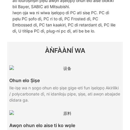
ati iduroṣinṣin pẹlu awọn aṣelọpọ ohun elo aise olokiki
bii Bayer, SABIC ati Mitsubishi.
Iwọn ọja wa ni wiwa iṣelọpọ dì PC ati sisẹ PC. PC dì
pẹlu PC ṣofo dì, PC ri to dì, PC Frosted dì, PC
Embossed dì, PC tan kaakiri, PC dì retardant dì, PC lile
dì, U titiipa PC dì, plug-ni pc dì, ati be be lo.
ÀǸFÀÀNÍ WA
Ohun elo Ṣiṣe
Ile-iṣẹ wa n ṣogo ohun elo ṣiṣe gige-eti fun iṣelọpọ Akiriliki
/ polycarbonate dì, ni idaniloju pipe, ṣiṣe, ati awọn abajade
didara ga.
Awọn ohun elo aise ti ko wọle