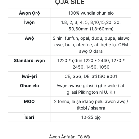
ỌJA SILE
Àwọn Ọrọ̀
100% wundia ohun elo
Ìwọ̀n
1.8, 2, 3, 4, 5, 8,10,15,20, 30,
50,60mm (1.8-60mm)
Àwọ̀
Sihin, funfun, opal, dudu, pupa, alawọ
ewe, bulu, ofeefee, ati bẹbẹ lọ. OEM
awọ O dara
Standard iwọn
1220 * ọdun 1220 * 2440, 1270 *
2450, 1450, 1050
Ìwé-ẹ̀rí
CE, SGS, DE, ati ISO 9001
Ohun elo
Awọn awoṣe gilasi ti gbe wọle (lati
gilasi Pilkington ni U. K.)
MOQ
2 tonnu, le ṣe idapọ pẹlu awọn awọ /
titobi / sisanra
Ìdarí
10-25 ọjọ
Àwọn Àǹfààní Tó Wà