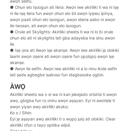
awọn selifu.
●
Ohun elo Iṣoogun ati Ilera: Awọn iwe akiriliki ti wa ni iṣẹ
ni ile-iṣẹ ilera fun awọn ohun elo bii awọn iyẹwu ipinya,
awọn paati ohun elo iṣoogun, awọn idena aabo ni awọn
ile-iwosan, ati awọn ohun elo iṣoogun.
●
Orule ati Skylights: Akiriliki sheets ti wa ni lo bi orule
ohun elo ati ni skylights lati gba adayeba ina sinu awọn
ile.
●
Iṣẹ ọna ati Awọn iṣẹ akanṣe: Awọn iwe akiriliki jẹ olokiki
laarin awọn oṣere ati awọn oṣere fun ọpọlọpọ awọn iṣẹ
akanṣe.
●
Awọn ile eefin: Awọn iwe akiriliki ni a lo ninu ikole eefin
lati ṣẹda agbegbe iṣakoso fun idagbasoke ọgbin.
ÀWỌ̀
Akiriliki sheets wa o si wa ni kan jakejado orisirisi ti awọn
awọ, gbigba fun rọ oniru awọn aṣayan. Eyi ni awotẹlẹ ti
awọn yiyan awọ akiriliki akọkọ:
Ko o / Sihin:
Eyi jẹ aṣayan awọ akiriliki ti o wọpọ julọ ati olokiki. Clear
akiriliki nfun o tayọ opitika wípé.