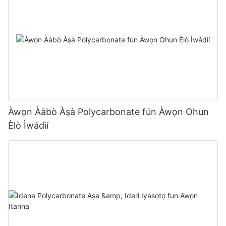
Àwọn Ààbò Àṣà Polycarbonate fún Àwọn Ohun
Èlò Ìwádìí