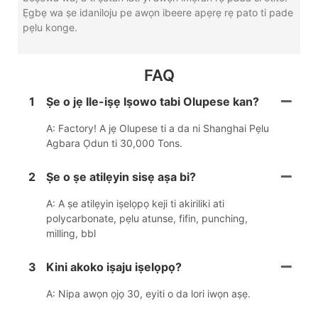
Ẹgbẹ wa ṣe idaniloju pe awọn ibeere apẹrẹ rẹ pato ti pade
pẹlu konge.
FAQ
1
Ṣe o jẹ Ile-iṣẹ Iṣowo tabi Olupese kan?
A: Factory! A jẹ Olupese ti a da ni Shanghai Pẹlu
Agbara Ọdun ti 30,000 Tons.
2
Ṣe o ṣe atilẹyin sisẹ aṣa bi?
A: A ṣe atilẹyin iṣelọpọ keji ti akiriliki ati
polycarbonate, pẹlu atunse, fifin, punching,
milling, bbl
3
Kini akoko iṣaju iṣelọpọ?
A: Nipa awọn ọjọ 30, eyiti o da lori iwọn aṣẹ.