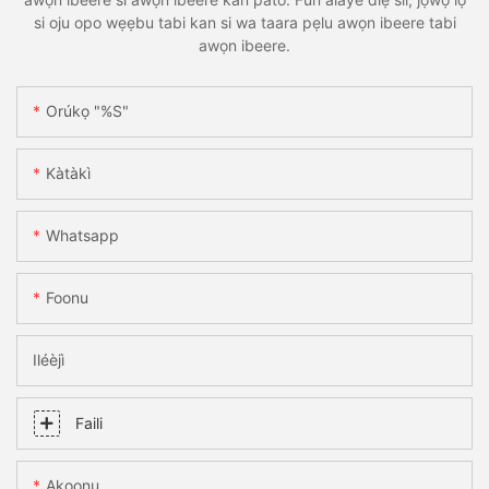
si oju opo wẹẹbu tabi kan si wa taara pẹlu awọn ibeere tabi
awọn ibeere.
Orúkọ "%s"
Kàtàkì
Whatsapp
Foonu
Iléèjì
Faili
Akoonu