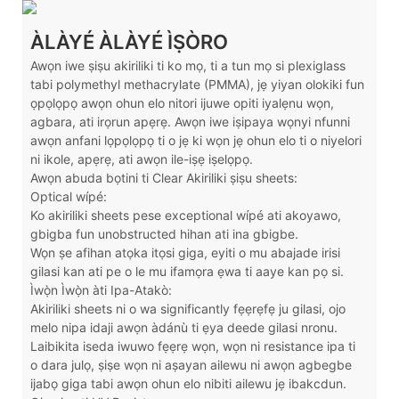
ÀLÀYÉ ÀLÀYÉ ÌṢÒRO
Awọn iwe ṣiṣu akiriliki ti ko mọ, ti a tun mọ si plexiglass
tabi polymethyl methacrylate (PMMA), jẹ yiyan olokiki fun
ọpọlọpọ awọn ohun elo nitori ijuwe opiti iyalẹnu wọn,
agbara, ati irọrun apẹrẹ. Awọn iwe iṣipaya wọnyi nfunni
awọn anfani lọpọlọpọ ti o jẹ ki wọn jẹ ohun elo ti o niyelori
ni ikole, apẹrẹ, ati awọn ile-iṣẹ iṣelọpọ.
Awọn abuda bọtini ti Clear Akiriliki ṣiṣu sheets:
Optical wípé:
Ko akiriliki sheets pese exceptional wípé ati akoyawo,
gbigba fun unobstructed hihan ati ina gbigbe.
Wọn ṣe afihan atọka itọsi giga, eyiti o mu abajade irisi
gilasi kan ati pe o le mu ifamọra ẹwa ti aaye kan pọ si.
Ìwọ̀n Ìwọ̀n àti Ipa-Atakò:
Akiriliki sheets ni o wa significantly fẹẹrẹfẹ ju gilasi, ojo
melo nipa idaji awọn àdánù ti ẹya deede gilasi nronu.
Laibikita iseda iwuwo fẹẹrẹ wọn, wọn ni resistance ipa ti
o dara julọ, ṣiṣe wọn ni aṣayan ailewu ni awọn agbegbe
ijabọ giga tabi awọn ohun elo nibiti ailewu jẹ ibakcdun.