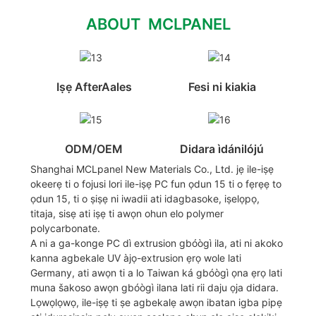
ABOUT MCLPANEL
Iṣẹ AfterAales
Fesi ni kiakia
ODM/OEM
Didara ìdánilójú
Shanghai MCLpanel New Materials Co., Ltd. jẹ ile-iṣẹ
okeerẹ ti o fojusi lori ile-iṣẹ PC fun ọdun 15 ti o fẹrẹẹ to
ọdun 15, ti o ṣiṣẹ ni iwadii ati idagbasoke, iṣelọpọ,
titaja, sisẹ ati iṣẹ ti awọn ohun elo polymer
polycarbonate.
A ni a ga-konge PC dì extrusion gbóògì ila, ati ni akoko
kanna agbekale UV àjọ-extrusion ẹrọ wole lati
Germany, ati awọn ti a lo Taiwan ká gbóògì ọna ẹrọ lati
muna šakoso awọn gbóògì ilana lati rii daju ọja didara.
Lọwọlọwọ, ile-iṣẹ ti ṣe agbekalẹ awọn ibatan igba pipẹ