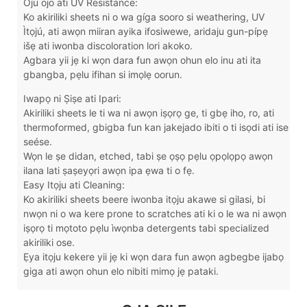
Oju ojo ati UV Resistance:
Ko akiriliki sheets ni o wa gíga sooro si weathering, UV
Ìtọjú, ati awọn miiran ayika ifosiwewe, aridaju gun-pípẹ
išẹ ati iwonba discoloration lori akoko.
Agbara yii jẹ ki wọn dara fun awọn ohun elo inu ati ita
gbangba, pẹlu ifihan si imọlẹ oorun.
Iwapọ ni Ṣiṣe ati Ipari:
Akiriliki sheets le ti wa ni awọn iṣọrọ ge, ti gbẹ iho, ro, ati
thermoformed, gbigba fun kan jakejado ibiti o ti isọdi ati ise
seése.
Wọn le ṣe didan, etched, tabi ṣe ọṣọ pẹlu ọpọlọpọ awọn
ilana lati ṣaṣeyọri awọn ipa ẹwa ti o fẹ.
Easy Itọju ati Cleaning:
Ko akiriliki sheets beere iwonba itọju akawe si gilasi, bi
nwọn ni o wa kere prone to scratches ati ki o le wa ni awọn
iṣọrọ ti mọtoto pẹlu ìwọnba detergents tabi specialized
akiriliki ose.
Ẹya itọju kekere yii jẹ ki wọn dara fun awọn agbegbe ijabọ
giga ati awọn ohun elo nibiti mimọ jẹ pataki.