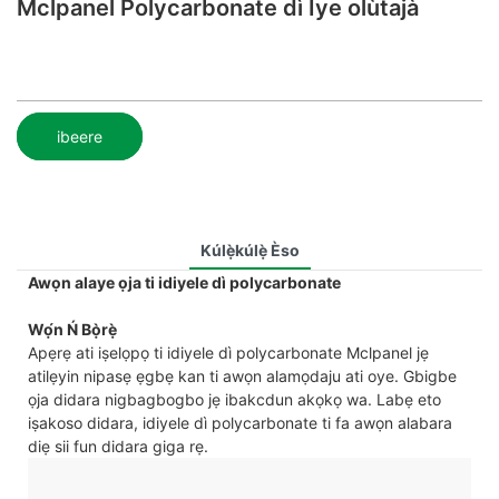
Mclpanel Polycarbonate dì Iye olùtajà
ibeere
Kúlẹ̀kúlẹ̀ Èso
Awọn alaye ọja ti idiyele dì polycarbonate
Wọ́n Ń Bọ̀rẹ̀
Apẹrẹ ati iṣelọpọ ti idiyele dì polycarbonate Mclpanel jẹ
atilẹyin nipasẹ ẹgbẹ kan ti awọn alamọdaju ati oye. Gbigbe
ọja didara nigbagbogbo jẹ ibakcdun akọkọ wa. Labẹ eto
iṣakoso didara, idiyele dì polycarbonate ti fa awọn alabara
diẹ sii fun didara giga rẹ.