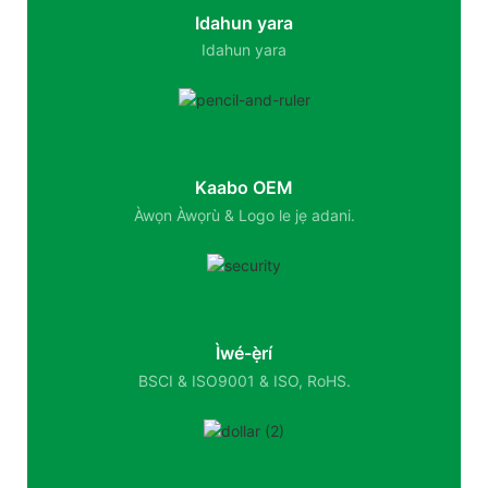
Idahun yara
Idahun yara
Kaabo OEM
Àwọn Àwọrù & Logo le jẹ adani.
Ìwé-ẹ̀rí
BSCI & ISO9001 & ISO, RoHS.