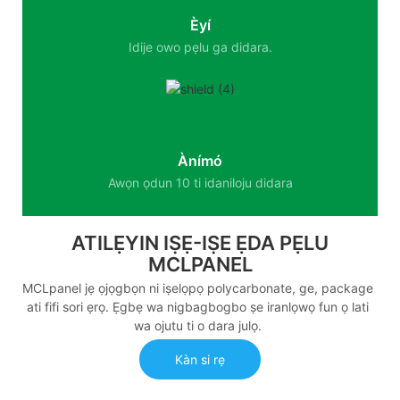
Èyí
Idije owo pẹlu ga didara.
Ànímó
Awọn ọdun 10 ti idaniloju didara
ATILẸYIN IṢẸ-IṢE ẸDA PẸLU
MCLPANEL
MCLpanel jẹ ọjọgbọn ni iṣelọpọ polycarbonate, ge, package
ati fifi sori ẹrọ. Ẹgbẹ wa nigbagbogbo ṣe iranlọwọ fun ọ lati
wa ojutu ti o dara julọ.
Kàn si rẹ