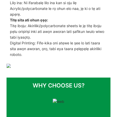
Lilọ ina: Ni ifarabalẹ lilo ina kan si oju ilẹ
Acrylic/polycarbonate le rọ ohun elo naa, jẹ ki o tẹ ati
apẹrẹ.
Titẹ sita ati ohun ọṣọ:
Titẹ iboju: Akiriliki/polycarbonate sheets le jẹ titẹ iboju
pẹlu oriṣiriṣi inki ati awọn aworan lati ṣafikun iwulo wiwo
tabi iyasọtọ.
Digital Printing: Fife-kika oni atẹwe le ṣee lo lati taara
sita awọn aworan, ọrọ, tabi eya taara pẹlẹpẹlẹ akiriliki
roboto.
WHY CHOOSE US?