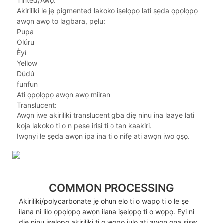
Tinted/Awọ:
Akiriliki le jẹ pigmented lakoko iṣelọpọ lati ṣẹda ọpọlọpọ
awọn awọ to lagbara, pẹlu:
Pupa
Olúru
Èyí
Yellow
Dúdú
funfun
Ati ọpọlọpọ awọn awọ miiran
Translucent:
Awọn iwe akiriliki translucent gba diẹ ninu ina laaye lati
kọja lakoko ti o n pese irisi ti o tan kaakiri.
Iwọnyi le ṣẹda awọn ipa ina ti o nifẹ ati awọn iwo ọṣọ.
COMMON PROCESSING
Akiriliki/polycarbonate jẹ ohun elo ti o wapọ ti o le ṣe
ilana ni lilo ọpọlọpọ awọn ilana iṣelọpọ ti o wọpọ. Eyi ni
diẹ ninu iṣelọpọ akiriliki ti o wọpọ julọ ati awọn ọna ṣiṣe: