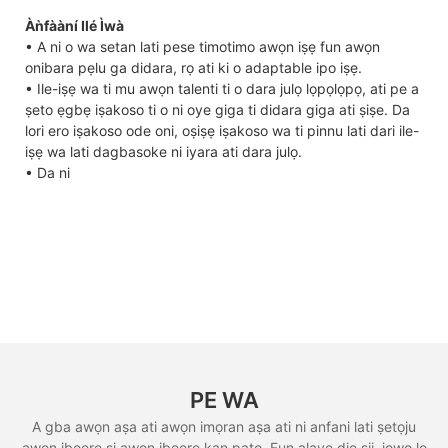
Àǹfààní Ilé Ìwà
• A ni o wa setan lati pese timotimo awọn iṣẹ fun awọn
onibara pẹlu ga didara, rọ ati ki o adaptable ipo iṣẹ.
• Ile-iṣẹ wa ti mu awọn talenti ti o dara julọ lọpọlọpọ, ati pe a
ṣeto ẹgbẹ iṣakoso ti o ni oye giga ti didara giga ati ṣiṣe. Da
lori ero iṣakoso ode oni, oṣiṣẹ iṣakoso wa ti pinnu lati dari ile-
iṣẹ wa lati dagbasoke ni iyara ati dara julọ.
• Da ni
PE WA
A gba awọn aṣa ati awọn imọran aṣa ati ni anfani lati ṣetọju
awọn ibeere si awọn ibeere kan pato. Fun alaye diẹ sii, jọwọ lọ