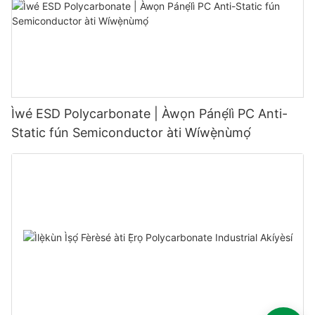
Ìwé ESD Polycarbonate | Àwọn Pánẹ́lì PC Anti-
Static fún Semiconductor àti Wíwẹ̀nùmọ́