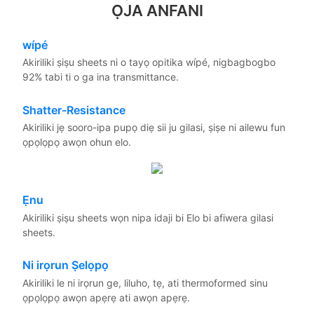
ỌJA ANFANI
wípé
Akiriliki ṣiṣu sheets ni o tayọ opitika wípé, nigbagbogbo
92% tabi ti o ga ina transmittance.
Shatter-Resistance
Akiriliki jẹ sooro-ipa pupọ diẹ sii ju gilasi, ṣiṣe ni ailewu fun
ọpọlọpọ awọn ohun elo.
Ẹnu
Akiriliki ṣiṣu sheets wọn nipa idaji bi Elo bi afiwera gilasi
sheets.
Ni irọrun Ṣelọpọ
Akiriliki le ni irọrun ge, liluho, tẹ, ati thermoformed sinu
ọpọlọpọ awọn apẹrẹ ati awọn apẹrẹ.