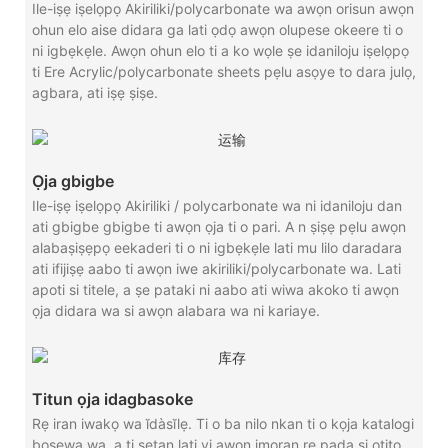
Ile-iṣẹ iṣelọpọ Akiriliki/polycarbonate wa awọn orisun awọn
ohun elo aise didara ga lati ọdọ awọn olupese okeere ti o
ni igbẹkẹle. Awọn ohun elo ti a ko wọle ṣe idaniloju iṣelọpọ
ti Ere Acrylic/polycarbonate sheets pẹlu asọye to dara julọ,
agbara, ati iṣẹ ṣiṣe.
Ọja gbigbe
Ile-iṣẹ iṣelọpọ Akiriliki / polycarbonate wa ni idaniloju dan
ati gbigbe gbigbe ti awọn ọja ti o pari. A n ṣiṣẹ pẹlu awọn
alabaṣiṣẹpọ eekaderi ti o ni igbẹkẹle lati mu lilo daradara
ati ifijiṣẹ aabo ti awọn iwe akiriliki/polycarbonate wa. Lati
apoti si titele, a ṣe pataki ni aabo ati wiwa akoko ti awọn
ọja didara wa si awọn alabara wa ni kariaye.
Titun ọja idagbasoke
Rẹ iran iwakọ wa ĭdàsĭlẹ. Ti o ba nilo nkan ti o kọja katalogi
boṣewa wa, a ti ṣetan lati yi awọn imọran rẹ pada si otito.