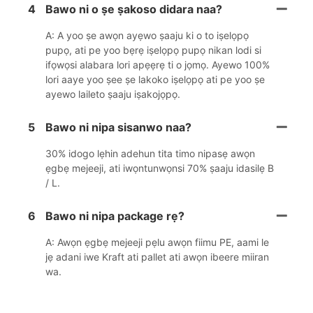
4
Bawo ni o ṣe ṣakoso didara naa?
A: A yoo ṣe awọn ayẹwo ṣaaju ki o to iṣelọpọ
pupọ, ati pe yoo bẹrẹ iṣelọpọ pupọ nikan lodi si
ifọwọsi alabara lori apẹẹrẹ ti o jọmọ. Ayewo 100%
lori aaye yoo ṣee ṣe lakoko iṣelọpọ ati pe yoo ṣe
ayewo laileto ṣaaju iṣakojọpọ.
5
Bawo ni nipa sisanwo naa?
30% idogo lẹhin adehun tita timo nipasẹ awọn
ẹgbẹ mejeeji, ati iwọntunwọnsi 70% ṣaaju idasilẹ B
/ L.
6
Bawo ni nipa package rẹ?
A: Awọn ẹgbẹ mejeeji pẹlu awọn fiimu PE, aami le
jẹ adani iwe Kraft ati pallet ati awọn ibeere miiran
wa.