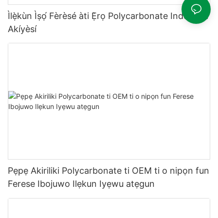
Ìlẹ̀kùn Ìṣọ́ Fèrèsé àti Ẹ̀rọ Polycarbonate Industrial
Akíyèsí
Pẹpẹ Akiriliki Polycarbonate ti OEM ti o nipọn fun
Ferese Ibojuwo Ilẹkun Iyẹwu atẹgun