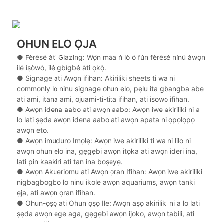
OHUN ELO ỌJA
● Fèrèsé àti Glazing: Wọ́n máa ń lò ó fún fèrèsé nínú àwọn
ilé ìṣòwò, ilé gbígbé àti ọkọ̀.
●
Signage ati Awọn ifihan: Akiriliki sheets ti wa ni
commonly lo ninu signage ohun elo, pẹlu ita gbangba abe
ati ami, itana ami, ojuami-ti-tita ifihan, ati isowo ifihan.
●
Awọn idena aabo ati awọn aabo: Awọn iwe akiriliki ni a
lo lati ṣẹda awọn idena aabo ati awọn apata ni ọpọlọpọ
awọn eto.
●
Awọn imuduro Imọlẹ: Awọn iwe akiriliki ti wa ni lilo ni
awọn ohun elo ina, gẹgẹbi awọn itọka ati awọn ideri ina,
lati pin kaakiri ati tan ina boṣeyẹ.
●
Awọn Akueriomu ati Awọn ọran Ifihan: Awọn iwe akiriliki
nigbagbogbo lo ninu ikole awọn aquariums, awọn tanki
ẹja, ati awọn ọran ifihan.
●
Ohun-ọṣọ ati Ohun ọṣọ Ile: Awọn aṣọ akiriliki ni a lo lati
ṣẹda awọn ege aga, gẹgẹbi awọn ijoko, awọn tabili, ati