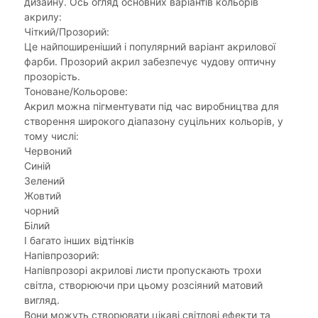
дизайну. Ось огляд основних варіантів кольорів
акрилу:
Чіткий/Прозорий:
Це найпоширеніший і популярний варіант акрилової
фарби. Прозорий акрил забезпечує чудову оптичну
прозорість.
Тоноване/Кольорове:
Акрил можна пігментувати під час виробництва для
створення широкого діапазону суцільних кольорів, у
тому числі:
Червоний
Синій
Зелений
Жовтий
чорний
Білий
І багато інших відтінків
Напівпрозорий:
Напівпрозорі акрилові листи пропускають трохи
світла, створюючи при цьому розсіяний матовий
вигляд.
Вони можуть створювати цікаві світлові ефекти та