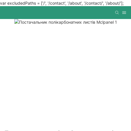
var excludedPaths = ['/', '/contact', '/about', '/contact/', '/about/'];