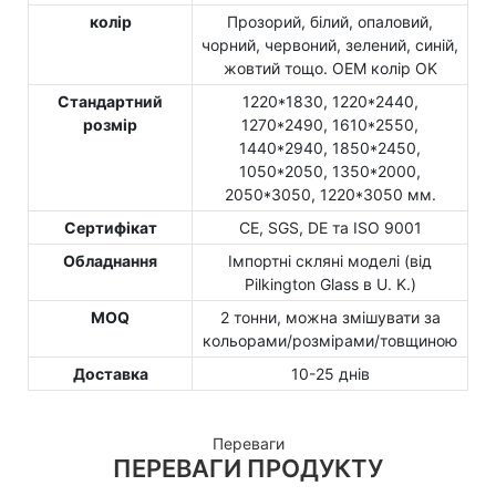
колір
Прозорий, білий, опаловий,
чорний, червоний, зелений, синій,
жовтий тощо. OEM колір OK
Стандартний
1220*1830, 1220*2440,
розмір
1270*2490, 1610*2550,
1440*2940, 1850*2450,
1050*2050, 1350*2000,
2050*3050, 1220*3050 мм.
Сертифікат
CE, SGS, DE та ISO 9001
Обладнання
Імпортні скляні моделі (від
Pilkington Glass в U. K.)
MOQ
2 тонни, можна змішувати за
кольорами/розмірами/товщиною
Доставка
10-25 днів
Переваги
ПЕРЕВАГИ ПРОДУКТУ