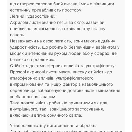
що створює склоподібний вигляд і може підвищити
естетичну привабливість простору.
Легкий і ударостійкий:
Акрилові листи значно легші за скло, зазвичай
приблизно вдвічі менші за еквівалентну скляну
панель.
Незважаючи на свою легкість, вони мають відмінну
ударостійкість, що робить їх безпечнішим варіантом у
місцях з інтенсивним рухом людей або у сферах, де
безпека є проблемою.
Стійкість до атмосферних впливів та ультрафіолету:
Прозорі акрилові листи мають високу стійкість до
атмосферних впливів, ультрафіолетового
випромінювання та інших факторів навколишнього
середовища, забезпечуючи довговічність і мінімальне
знебарвлення з часом.
Така довговічність робить їх придатними як для
внутрішнього, так і зовнішнього застосування,
включаючи вплив сонячного світла.
Універсальність у виготовленні та обробці:
Акрилові листи можна легко різати, свердлити, згинати