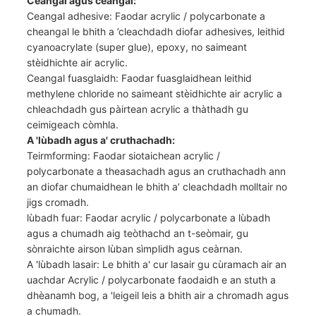
Ceangal agus ceangal:
Ceangal adhesive: Faodar acrylic / polycarbonate a
cheangal le bhith a ’cleachdadh diofar adhesives, leithid
cyanoacrylate (super glue), epoxy, no saimeant
stèidhichte air acrylic.
Ceangal fuasglaidh: Faodar fuasglaidhean leithid
methylene chloride no saimeant stèidhichte air acrylic a
chleachdadh gus pàirtean acrylic a thàthadh gu
ceimigeach còmhla.
A 'lùbadh agus a' cruthachadh:
Teirmforming: Faodar siotaichean acrylic /
polycarbonate a theasachadh agus an cruthachadh ann
an diofar chumaidhean le bhith a’ cleachdadh molltair no
jigs cromadh.
lùbadh fuar: Faodar acrylic / polycarbonate a lùbadh
agus a chumadh aig teòthachd an t-seòmair, gu
sònraichte airson lùban sìmplidh agus ceàrnan.
A 'lùbadh lasair: Le bhith a' cur lasair gu cùramach air an
uachdar Acrylic / polycarbonate faodaidh e an stuth a
dhèanamh bog, a 'leigeil leis a bhith air a chromadh agus
a chumadh.