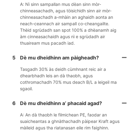
A: Nì sinn sampallan mus dèan sinn mòr-
chinneasachadh, agus tòisichidh sinn air mòr-
chinneasachadh a-mhàin an aghaidh aonta an
neach-ceannach air sampall co-cheangailte.
Thèid sgrùdadh san spot 100% a dhèanamh aig
àm cinneasachaidh agus nì e sgrùdadh air
thuaiream mus pacadh iad.
5
Dè mu dheidhinn am pàigheadh?
Tasgadh 30% às deidh cùmhnant reic air a
dhearbhadh leis an dà thaobh, agus
cothromachadh 70% mus deach B/L a leigeil ma
sgaoil.
6
Dè mu dheidhinn a’ phacaid agad?
A: An dà thaobh le filmichean PE, faodar an
suaicheantas a ghnàthachadh pàipear Kraft agus
màileid agus tha riatanasan eile rim faighinn.