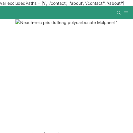
var excludedPaths = ['/', '/contact', '/about', '/contact/', '/about/'];