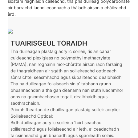
siostam riaghlaidh càileachd, tha prìs duilleag polycarbonate
air barrachd luchd-ceannach a thàladh airson a chàileachd
àrd.
TUAIRISGEUL TORAIDH
Tha duilleagan plastaig acrylic soilleir, ris an canar
cuideachd plexiglass no polymethyl methacrylate
(PMMA), nan roghainn mòr-chòrdte airson raon farsaing
de thagraidhean air sgàth an soilleireachd optigeach
sònraichte, seasmhachd agus sùbailteachd dealbhaidh.
Tha na duilleagan follaiseach sin a’ tabhann grunn
bhuannachdan a tha gan dèanamh nan stuth luachmhor
anns na gnìomhachasan togail, dealbhaidh agus
saothrachaidh.
Prìomh fheartan de dhuilleagan plastaig soilleir acrylic:
Soilleireachd Optical:
Bidh duilleagan acrylic soilleir a ’toirt seachad
soilleireachd agus follaiseachd air leth, a’ ceadachadh
faicsinneachd gun bhacadh agus sgaoileadh solais.