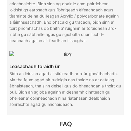
crìochnaichte. Bidh sinn ag obair le com-pàirtichean
loidsistigs earbsach gus lìbhrigeadh èifeachdach agus
tèarainte de na duilleagan Acrylic / polycarbonate againn
a làimhseachadh. Bho phacaid gu tracadh, bidh sinn a’
toirt prìomhachas do bhith a’ ruighinn ar toraidhean àrd-
inbhe gu sàbhailte agus gu sgiobalta chun luchd-
ceannach againn air feadh an t-saoghail.
Leasachadh toraidh ùr
Bidh an lèirsinn agad a’ stiùireadh ar n-ùr-ghnàthachadh.
Ma tha feum agad air rudeigin nas fhaide na ar catalog
àbhaisteach, tha sinn deiseil gus do bheachdan a thoirt gu
buil. Bidh an sgioba againn a’ dèanamh cinnteach gu
bheilear a’ coinneachadh ri na riatanasan dealbhaidh
sònraichte agad gu mionaideach.
FAQ