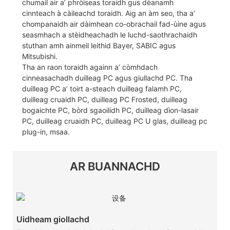
chumail air a’ phròiseas toraidh gus dèanamh
cinnteach à càileachd toraidh. Aig an àm seo, tha a’
chompanaidh air dàimhean co-obrachail fad-ùine agus
seasmhach a stèidheachadh le luchd-saothrachaidh
stuthan amh ainmeil leithid Bayer, SABIC agus
Mitsubishi.
Tha an raon toraidh againn a’ còmhdach
cinneasachadh duilleag PC agus giullachd PC. Tha
duilleag PC a’ toirt a-steach duilleag falamh PC,
duilleag cruaidh PC, duilleag PC Frosted, duilleag
bogaichte PC, bòrd sgaoilidh PC, duilleag dìon-lasair
PC, duilleag cruaidh PC, duilleag PC U glas, duilleag pc
plug-in, msaa.
AR BUANNACHD
Uidheam giollachd