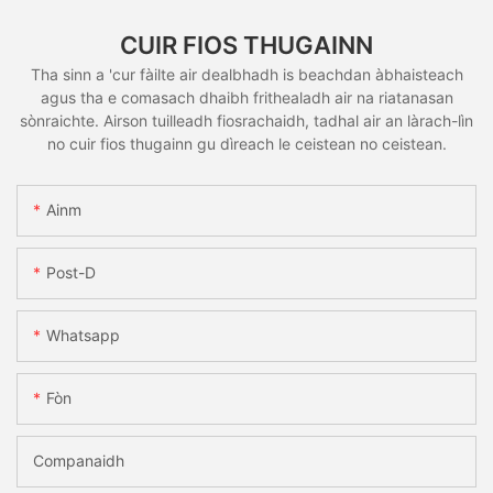
CUIR FIOS THUGAINN
Tha sinn a 'cur fàilte air dealbhadh is beachdan àbhaisteach
agus tha e comasach dhaibh frithealadh air na riatanasan
sònraichte. Airson tuilleadh fiosrachaidh, tadhal air an làrach-lìn
no cuir fios thugainn gu dìreach le ceistean no ceistean.
Ainm
Post-D
Whatsapp
Fòn
Companaidh