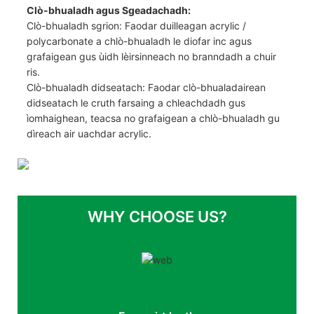
Clò-bhualadh agus Sgeadachadh:
Clò-bhualadh sgrion: Faodar duilleagan acrylic /
polycarbonate a chlò-bhualadh le diofar inc agus
grafaigean gus ùidh lèirsinneach no branndadh a chuir
ris.
Clò-bhualadh didseatach: Faodar clò-bhualadairean
didseatach le cruth farsaing a chleachdadh gus
ìomhaighean, teacsa no grafaigean a chlò-bhualadh gu
dìreach air uachdar acrylic.
WHY CHOOSE US?