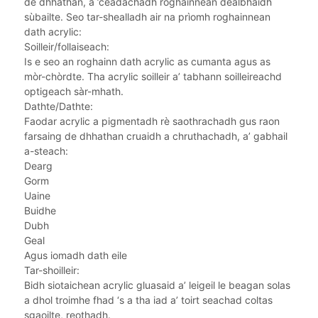
de dhhathan, a ’ceadachadh roghainnean dealbhaidh
sùbailte. Seo tar-shealladh air na prìomh roghainnean
dath acrylic:
Soilleir/follaiseach:
Is e seo an roghainn dath acrylic as cumanta agus as
mòr-chòrdte. Tha acrylic soilleir a’ tabhann soilleireachd
optigeach sàr-mhath.
Dathte/Dathte:
Faodar acrylic a pigmentadh rè saothrachadh gus raon
farsaing de dhhathan cruaidh a chruthachadh, a’ gabhail
a-steach:
Dearg
Gorm
Uaine
Buidhe
Dubh
Geal
Agus iomadh dath eile
Tar-shoilleir:
Bidh siotaichean acrylic gluasaid a’ leigeil le beagan solas
a dhol troimhe fhad ‘s a tha iad a’ toirt seachad coltas
sgaoilte, reothadh.