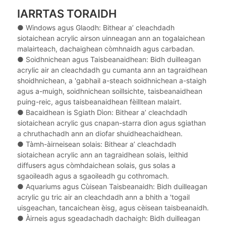
IARRTAS TORAIDH
● Windows agus Glaodh: Bithear a’ cleachdadh
siotaichean acrylic airson uinneagan ann an togalaichean
malairteach, dachaighean còmhnaidh agus carbadan.
●
Soidhnichean agus Taisbeanaidhean: Bidh duilleagan
acrylic air an cleachdadh gu cumanta ann an tagraidhean
shoidhnichean, a 'gabhail a-steach soidhnichean a-staigh
agus a-muigh, soidhnichean soillsichte, taisbeanaidhean
puing-reic, agus taisbeanaidhean fèilltean malairt.
●
Bacaidhean is Sgiath Dìon: Bithear a’ cleachdadh
siotaichean acrylic gus cnapan-starra dìon agus sgiathan
a chruthachadh ann an diofar shuidheachaidhean.
●
Tàmh-àirneisean solais: Bithear a’ cleachdadh
siotaichean acrylic ann an tagraidhean solais, leithid
diffusers agus còmhdaichean solais, gus solas a
sgaoileadh agus a sgaoileadh gu cothromach.
●
Aquariums agus Cùisean Taisbeanaidh: Bidh duilleagan
acrylic gu tric air an cleachdadh ann a bhith a 'togail
uisgeachan, tancaichean èisg, agus cèisean taisbeanaidh.
●
Àirneis agus sgeadachadh dachaigh: Bidh duilleagan