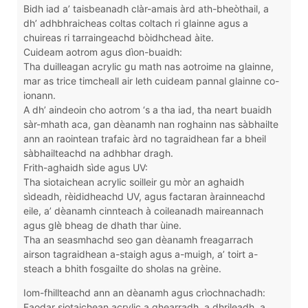
Bidh iad a’ taisbeanadh clàr-amais àrd ath-bheòthail, a
dh’ adhbhraicheas coltas coltach ri glainne agus a
chuireas ri tarraingeachd bòidhchead àite.
Cuideam aotrom agus dìon-buaidh:
Tha duilleagan acrylic gu math nas aotroime na glainne,
mar as trice timcheall air leth cuideam pannal glainne co-
ionann.
A dh’ aindeoin cho aotrom ‘s a tha iad, tha neart buaidh
sàr-mhath aca, gan dèanamh nan roghainn nas sàbhailte
ann an raointean trafaic àrd no tagraidhean far a bheil
sàbhailteachd na adhbhar dragh.
Frith-aghaidh sìde agus UV:
Tha siotaichean acrylic soilleir gu mòr an aghaidh
sìdeadh, rèididheachd UV, agus factaran àrainneachd
eile, a’ dèanamh cinnteach à coileanadh maireannach
agus glè bheag de dhath thar ùine.
Tha an seasmhachd seo gan dèanamh freagarrach
airson tagraidhean a-staigh agus a-muigh, a’ toirt a-
steach a bhith fosgailte do sholas na grèine.
Iom-fhillteachd ann an dèanamh agus crìochnachadh:
Faodar siotaichean acrylic a ghearradh, a dhrileadh, a