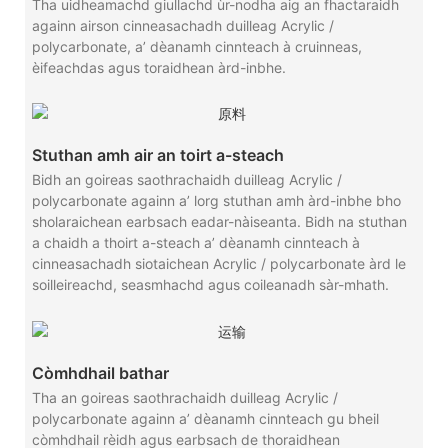
Tha uidheamachd giullachd ùr-nodha aig an fhactaraidh
againn airson cinneasachadh duilleag Acrylic /
polycarbonate, a’ dèanamh cinnteach à cruinneas,
èifeachdas agus toraidhean àrd-inbhe.
Stuthan amh air an toirt a-steach
Bidh an goireas saothrachaidh duilleag Acrylic /
polycarbonate againn a’ lorg stuthan amh àrd-inbhe bho
sholaraichean earbsach eadar-nàiseanta. Bidh na stuthan
a chaidh a thoirt a-steach a’ dèanamh cinnteach à
cinneasachadh siotaichean Acrylic / polycarbonate àrd le
soilleireachd, seasmhachd agus coileanadh sàr-mhath.
Còmhdhail bathar
Tha an goireas saothrachaidh duilleag Acrylic /
polycarbonate againn a’ dèanamh cinnteach gu bheil
còmhdhail rèidh agus earbsach de thoraidhean