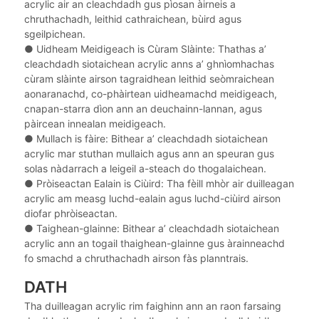
acrylic air an cleachdadh gus pìosan àirneis a
chruthachadh, leithid cathraichean, bùird agus
sgeilpichean.
●
Uidheam Meidigeach is Cùram Slàinte: Thathas a’
cleachdadh siotaichean acrylic anns a’ ghnìomhachas
cùram slàinte airson tagraidhean leithid seòmraichean
aonaranachd, co-phàirtean uidheamachd meidigeach,
cnapan-starra dìon ann an deuchainn-lannan, agus
pàircean innealan meidigeach.
●
Mullach is fàire: Bithear a’ cleachdadh siotaichean
acrylic mar stuthan mullaich agus ann an speuran gus
solas nàdarrach a leigeil a-steach do thogalaichean.
●
Pròiseactan Ealain is Ciùird: Tha fèill mhòr air duilleagan
acrylic am measg luchd-ealain agus luchd-ciùird airson
diofar phròiseactan.
●
Taighean-glainne: Bithear a’ cleachdadh siotaichean
acrylic ann an togail thaighean-glainne gus àrainneachd
fo smachd a chruthachadh airson fàs planntrais.
DATH
Tha duilleagan acrylic rim faighinn ann an raon farsaing