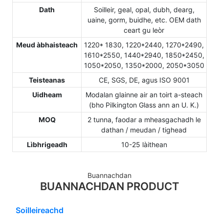
Dath
Soilleir, geal, opal, dubh, dearg,
uaine, gorm, buidhe, etc. OEM dath
ceart gu leòr
Meud àbhaisteach
1220* 1830, 1220*2440, 1270*2490,
1610*2550, 1440*2940, 1850*2450,
1050*2050, 1350*2000, 2050*3050
Teisteanas
CE, SGS, DE, agus ISO 9001
Uidheam
Modalan glainne air an toirt a-steach
(bho Pilkington Glass ann an U. K.)
MOQ
2 tunna, faodar a mheasgachadh le
dathan / meudan / tighead
Lìbhrigeadh
10-25 làithean
Buannachdan
BUANNACHDAN PRODUCT
Soilleireachd