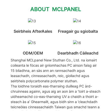
ABOUT MCLPANEL
Seirbheis AfterAales
Freagair gu sgiobalta
ODM/OEM
Dearbhadh Càileachd
Shanghai MCLpanel New Stuthan Co., Ltd. na iomairt
coileanta le fòcas air gnìomhachas PC airson faisg air
15 bliadhna, an sàs ann an rannsachadh agus
leasachadh, cinneasachadh, reic, giollachd agus
seirbheis polycarbonate polymer stuthan.
Tha loidhne toraidh eas-tharraing duilleag PC àrd-
chruinneas againn, agus aig an aon àm a ’toirt a-steach
uidheamachd co-eas-tharraing UV a chaidh a thoirt a-
steach às a’ Ghearmailt, agus bidh sinn a ’cleachdadh
teicneòlas cinneasachaidh Taiwan gus smachd teann a