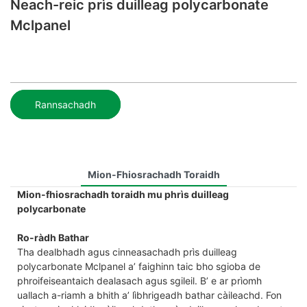
Neach-reic prìs duilleag polycarbonate
Mclpanel
Rannsachadh
Mion-Fhiosrachadh Toraidh
Mion-fhiosrachadh toraidh mu phrìs duilleag
polycarbonate
Ro-ràdh Bathar
Tha dealbhadh agus cinneasachadh prìs duilleag
polycarbonate Mclpanel a’ faighinn taic bho sgioba de
phroifeiseantaich dealasach agus sgileil. B’ e ar prìomh
uallach a-riamh a bhith a’ lìbhrigeadh bathar càileachd. Fon