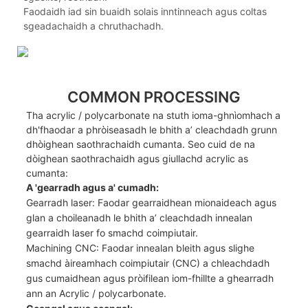
Faodaidh iad sin buaidh solais inntinneach agus coltas
sgeadachaidh a chruthachadh.
COMMON PROCESSING
Tha acrylic / polycarbonate na stuth ioma-ghnìomhach a
dh'fhaodar a phròiseasadh le bhith a’ cleachdadh grunn
dhòighean saothrachaidh cumanta. Seo cuid de na
dòighean saothrachaidh agus giullachd acrylic as
cumanta:
A 'gearradh agus a' cumadh:
Gearradh laser: Faodar gearraidhean mionaideach agus
glan a choileanadh le bhith a’ cleachdadh innealan
gearraidh laser fo smachd coimpiutair.
Machining CNC: Faodar innealan bleith agus slighe
smachd àireamhach coimpiutair (CNC) a chleachdadh
gus cumaidhean agus pròifilean iom-fhillte a ghearradh
ann an Acrylic / polycarbonate.