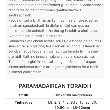
chromadh agus a thermoformed gu furasta, a’ ceadachadh
raon farsaing de chothroman gnàthachaidh is
saothrachaidh.
Faodaidh iad a bhith air an lìomhadh, air an sgeadachadh,
no air an sgeadachadh le diofar dhòighean gus na
buaidhean eireachdail a tha thu ag iarraidh a choileanadh.
Glanadh agus cumail suas furasta:
Feumaidh siotaichean acrylic soilleir glè bheag de chumail
suas an taca ri glainne, leis nach eil iad cho buailteach do
sgrìoban agus faodar an glanadh gu furasta le innealan-
glanaidh tlàth no innealan-glanaidh acrylic sònraichte.
Tha am feart glèidhidh ìosal seo gan dèanamh freagarrach
airson raointean trafaic àrd agus tagraidhean far a bheil
glainead cudromach.
PARAMADAIREAN TORAIDH
Stuth
100% stuth maighdeann
Tigheadas
1.8, 2, 3, 4, 5, 8,10, 15, 20, 30,
50,60mm (1.8-60mm)