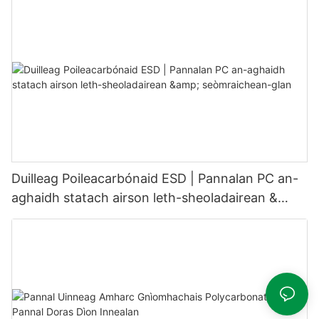
Duilleag Poileacarbónaid ESD | Pannalan PC an-
aghaidh statach airson leth-sheoladairean &
seòmraichean-glan