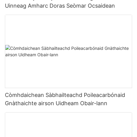
Uinneag Amharc Doras Seòmar Ocsaidean
Còmhdaichean Sàbhailteachd Poileacarbónaid
Gnàthaichte airson Uidheam Obair-lann