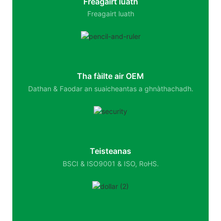
Freagairt luath
Freagairt luath
Tha fàilte air OEM
Dathan & Faodar an suaicheantas a ghnàthachadh.
Teisteanas
BSCI & ISO9001 & ISO, RoHS.