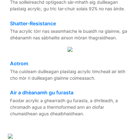
Tha soilleireachd optigeach sàr-mhath aig duilleagan
plastaig acrylic, gu tric tar-chuir solais 92% no nas àirde.
Shatter-Resistance
Tha acrylic tòrr nas seasmhaiche le buaidh na glainne, ga
dhèanamh nas sàbhailte airson mòran thagraidhean.
Aotrom
Tha cuideam duilleagan plastaig acrylic timcheall air leth
cho mòr ri duilleagan glainne coimeasach.
Air a dhèanamh gu furasta
Faodar acrylic a ghearradh gu furasta, a dhrileadh, a
chromadh agus a thermoformed ann an diofar
chumaidhean agus dhealbhaidhean.