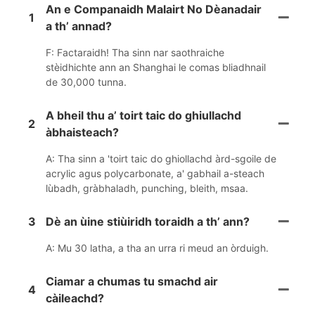
An e Companaidh Malairt No Dèanadair
1
a th’ annad?
F: Factaraidh! Tha sinn nar saothraiche
stèidhichte ann an Shanghai le comas bliadhnail
de 30,000 tunna.
A bheil thu a’ toirt taic do ghiullachd
2
àbhaisteach?
A: Tha sinn a 'toirt taic do ghiollachd àrd-sgoile de
acrylic agus polycarbonate, a' gabhail a-steach
lùbadh, gràbhaladh, punching, bleith, msaa.
3
Dè an ùine stiùiridh toraidh a th’ ann?
A: Mu 30 latha, a tha an urra ri meud an òrduigh.
Ciamar a chumas tu smachd air
4
càileachd?