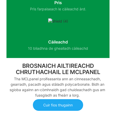
Prìs
Prìs farpaiseach le càileachd àrd.
Càileachd
10 bliadhna de ghealladh càileachd
BROSNAICH AILTIREACHD
CHRUTHACHAIL LE MCLPANEL
Tha MCLpanel proifeasanta ann an cinneasachadh,
gearradh, pacadh agus stàladh polycarbonate. Bidh an
sgioba againn an-còmhnaidh gad chuideachadh gus am
fuasgladh as fheàrr a lorg.
Cuir fios thugainn