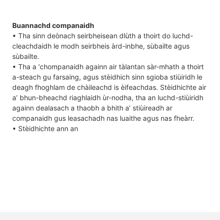
Buannachd companaidh
• Tha sinn deònach seirbheisean dlùth a thoirt do luchd-
cleachdaidh le modh seirbheis àrd-inbhe, sùbailte agus
sùbailte.
• Tha a 'chompanaidh againn air tàlantan sàr-mhath a thoirt
a-steach gu farsaing, agus stèidhich sinn sgioba stiùiridh le
deagh fhoghlam de chàileachd is èifeachdas. Stèidhichte air
a’ bhun-bheachd riaghlaidh ùr-nodha, tha an luchd-stiùiridh
againn dealasach a thaobh a bhith a’ stiùireadh ar
companaidh gus leasachadh nas luaithe agus nas fheàrr.
• Stèidhichte ann an