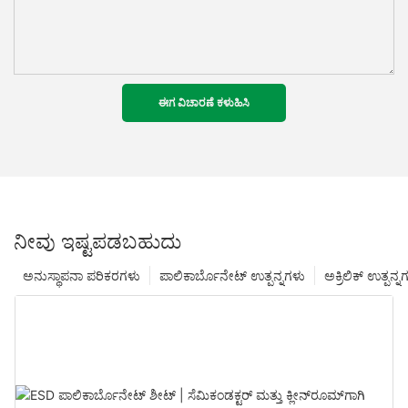
ಈಗ ವಿಚಾರಣೆ ಕಳುಹಿಸಿ
ನೀವು ಇಷ್ಟಪಡಬಹುದು
ಅನುಸ್ಥಾಪನಾ ಪರಿಕರಗಳು
ಪಾಲಿಕಾರ್ಬೊನೇಟ್ ಉತ್ಪನ್ನಗಳು
ಅಕ್ರಿಲಿಕ್ ಉತ್ಪನ್ನ