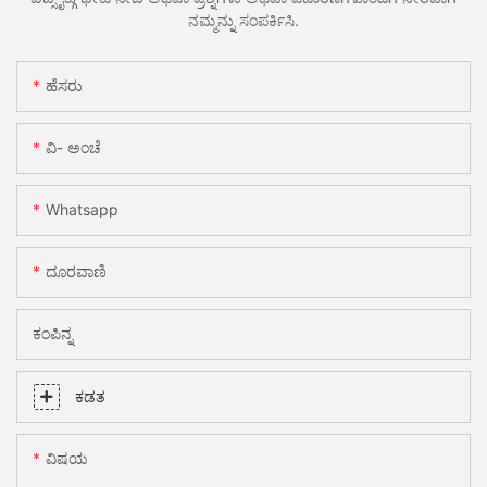
ನಮ್ಮನ್ನು ಸಂಪರ್ಕಿಸಿ.
ಹೆಸರು
ವಿ- ಅಂಚೆ
Whatsapp
ದೂರವಾಣಿ
ಕಂಪಿನ್ನ
ಕಡತ
ವಿಷಯ