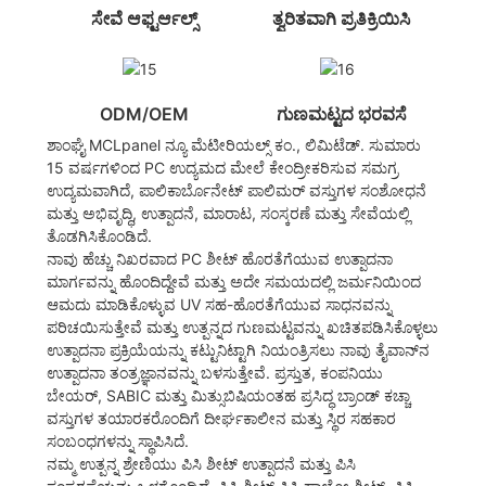
ಸೇವೆ ಆಫ್ಟರ್ಆಲ್ಸ್
ತ್ವರಿತವಾಗಿ ಪ್ರತಿಕ್ರಿಯಿಸಿ
ODM/OEM
ಗುಣಮಟ್ಟದ ಭರವಸೆ
ಶಾಂಘೈ MCLpanel ನ್ಯೂ ಮೆಟೀರಿಯಲ್ಸ್ ಕಂ., ಲಿಮಿಟೆಡ್. ಸುಮಾರು
15 ವರ್ಷಗಳಿಂದ PC ಉದ್ಯಮದ ಮೇಲೆ ಕೇಂದ್ರೀಕರಿಸುವ ಸಮಗ್ರ
ಉದ್ಯಮವಾಗಿದೆ, ಪಾಲಿಕಾರ್ಬೊನೇಟ್ ಪಾಲಿಮರ್ ವಸ್ತುಗಳ ಸಂಶೋಧನೆ
ಮತ್ತು ಅಭಿವೃದ್ಧಿ, ಉತ್ಪಾದನೆ, ಮಾರಾಟ, ಸಂಸ್ಕರಣೆ ಮತ್ತು ಸೇವೆಯಲ್ಲಿ
ತೊಡಗಿಸಿಕೊಂಡಿದೆ.
ನಾವು ಹೆಚ್ಚು ನಿಖರವಾದ PC ಶೀಟ್ ಹೊರತೆಗೆಯುವ ಉತ್ಪಾದನಾ
ಮಾರ್ಗವನ್ನು ಹೊಂದಿದ್ದೇವೆ ಮತ್ತು ಅದೇ ಸಮಯದಲ್ಲಿ ಜರ್ಮನಿಯಿಂದ
ಆಮದು ಮಾಡಿಕೊಳ್ಳುವ UV ಸಹ-ಹೊರತೆಗೆಯುವ ಸಾಧನವನ್ನು
ಪರಿಚಯಿಸುತ್ತೇವೆ ಮತ್ತು ಉತ್ಪನ್ನದ ಗುಣಮಟ್ಟವನ್ನು ಖಚಿತಪಡಿಸಿಕೊಳ್ಳಲು
ಉತ್ಪಾದನಾ ಪ್ರಕ್ರಿಯೆಯನ್ನು ಕಟ್ಟುನಿಟ್ಟಾಗಿ ನಿಯಂತ್ರಿಸಲು ನಾವು ತೈವಾನ್‌ನ
ಉತ್ಪಾದನಾ ತಂತ್ರಜ್ಞಾನವನ್ನು ಬಳಸುತ್ತೇವೆ. ಪ್ರಸ್ತುತ, ಕಂಪನಿಯು
ಬೇಯರ್, SABIC ಮತ್ತು ಮಿತ್ಸುಬಿಷಿಯಂತಹ ಪ್ರಸಿದ್ಧ ಬ್ರಾಂಡ್ ಕಚ್ಚಾ
ವಸ್ತುಗಳ ತಯಾರಕರೊಂದಿಗೆ ದೀರ್ಘಕಾಲೀನ ಮತ್ತು ಸ್ಥಿರ ಸಹಕಾರ
ಸಂಬಂಧಗಳನ್ನು ಸ್ಥಾಪಿಸಿದೆ.
ನಮ್ಮ ಉತ್ಪನ್ನ ಶ್ರೇಣಿಯು ಪಿಸಿ ಶೀಟ್ ಉತ್ಪಾದನೆ ಮತ್ತು ಪಿಸಿ