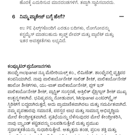
ಹೊರಕ್ಕೆ ಎದುರಿಸುವ ಮಾನದಂಡಗಳಿಗೆ. ತಪ್ಪಾಗಿ ಸ್ಥಾಪಿಸಬಾರದು.
6
ನಿಮ್ಮ ಪ್ಯಾಕೇಜ್ ಬಗ್ಗೆ ಹೇಗೆ?
ಉ: PE ಫಿಲ್ಮ್‌ಗಳೊಂದಿಗೆ ಎರಡೂ ಬದಿಗಳು, ಲೋಗೋವನ್ನು
ಕಸ್ಟಮೈಸ್ ಮಾಡಬಹುದು ಕ್ರಾಫ್ಟ್ ಪೇಪರ್ ಮತ್ತು ಪ್ಯಾಲೆಟ್ ಮತ್ತು
ಇತರ ಅವಶ್ಯಕತೆಗಳು ಲಭ್ಯವಿದೆ.
ಕಂಪ್ಯೂಟರ್ ಪ್ರಯೋಜನಗಳು
ಶಾಂಘೈ mclpanel ನ್ಯೂ ಮೆಟೀರಿಯಲ್ಸ್ ಕಂ., ಲಿಮಿಟೆಡ್. ಶಾಂಘೈನಲ್ಲಿ ವೃತ್ತಿಪರ
ಕಂಪನಿಯಾಗಿದೆ. ನಾವು ಪಾಲಿಕಾರ್ಬೊನೇಟ್ ಸಾಲಿಡ್ ಶೀಟ್, ಪಾಲಿಕಾರ್ಬೊನೇಟ್
ಹಾಲೋ ಶೀಟ್‌ಗಳು, ಯು-ಲಾಕ್ ಪಾಲಿಕಾರ್ಬೊನೇಟ್, ಪ್ಲಗ್ ಇನ್
ಪಾಲಿಕಾರ್ಬೊನೇಟ್ ಶೀಟ್, ಪ್ಲಾಸ್ಟಿಕ್ ಸಂಸ್ಕರಣೆ, ಅಕ್ರಿಲಿಕ್ ಪ್ಲೆಕ್ಸಿಗ್ಲಾಸ್ ಶೀಟ್ ಮುಖ್ಯ
ಉತ್ಪನ್ನಗಳಾಗಿವೆ. ಭವಿಷ್ಯವನ್ನು ನೋಡುವಾಗ, Mclpanel ಎಂಟರ್‌ಪ್ರೈಸ್
ಸ್ಪಿರಿಟ್‌ಗೆ ಬದ್ಧವಾಗಿರುತ್ತದೆ, ಅದು ಪ್ರಾಮಾಣಿಕವಾಗಿರಲು ಮತ್ತು ಸಮರ್ಪಿತವಾಗಿದೆ.
ನಮ್ಮ ವ್ಯವಹಾರವು ಸಮಾನತೆ, ಪರಸ್ಪರ ಲಾಭ ಮತ್ತು ಸಾಮಾನ್ಯ ಅಭಿವೃದ್ಧಿಯ
ಮೇಲೆ ಕೇಂದ್ರೀಕೃತವಾಗಿದೆ. ಪ್ರತಿಭೆಯನ್ನು ಬೆಳೆಸುವುದರ ಮೇಲೆ ಕೇಂದ್ರೀಕರಿಸಿ,
ನಾವು ಬ್ರ್ಯಾಂಡ್ ಕಟ್ಟಡವನ್ನು ಬಲಪಡಿಸುತ್ತೇವೆ ಮತ್ತು ಪ್ರಮುಖ
ಸ್ಪರ್ಧಾತ್ಮಕತೆಯನ್ನು ಸುಧಾರಿಸುತ್ತೇವೆ. ಅತ್ಯುತ್ತಮ ತಂಡ, ಪ್ರಬಲ ಶಕ್ತಿ ಮತ್ತು