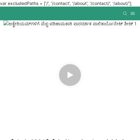
var excludedPaths = ['/', '/contact', '/about', '/contact/', '/about/'];