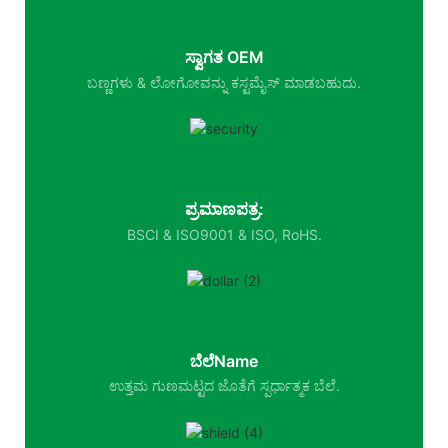
ಸ್ವಾಗತ OEM
ಬಣ್ಣಗಳು & ಲೋಗೋವನ್ನು ಕಸ್ಟಮೈಸ್ ಮಾಡಬಹುದು.
ಪ್ರಮಾಣಪತ್ರ:
BSCI & ISO9001 & ISO, RoHS.
ಬೆಲೆName
ಉತ್ತಮ ಗುಣಮಟ್ಟದ ಜೊತೆಗೆ ಸ್ಪರ್ಧಾತ್ಮಕ ಬೆಲೆ.