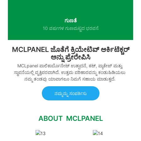
ಗುಣತೆ
10 ವರ್ಷಗಳ ಗುಣಮಟ್ಟದ ಭರವಸೆ
MCLPANEL ಜೊತೆಗೆ ಕ್ರಿಯೇಟಿವ್ ಆರ್ಕಿಟೆಕ್ಚರ್
ಅನ್ನು ಪ್ರೇರೇಪಿಸಿ
MCLpanel ಪಾಲಿಕಾರ್ಬೊನೇಟ್ ಉತ್ಪಾದನೆ, ಕಟ್, ಪ್ಯಾಕೇಜ್ ಮತ್ತು
ಸ್ಥಾಪನೆಯಲ್ಲಿ ವೃತ್ತಿಪರವಾಗಿದೆ. ಉತ್ತಮ ಪರಿಹಾರವನ್ನು ಕಂಡುಹಿಡಿಯಲು
ನಮ್ಮ ತಂಡವು ಯಾವಾಗಲೂ ನಿಮಗೆ ಸಹಾಯ ಮಾಡುತ್ತದೆ.
ನಮ್ಮನ್ನು ಸಂಪರ್ಕಿಸು
ABOUT MCLPANEL