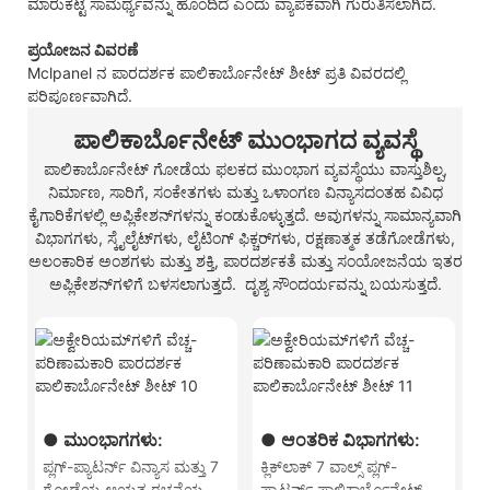
ಮಾರುಕಟ್ಟೆ ಸಾಮರ್ಥ್ಯವನ್ನು ಹೊಂದಿದೆ ಎಂದು ವ್ಯಾಪಕವಾಗಿ ಗುರುತಿಸಲಾಗಿದೆ.
ಪ್ರಯೋಜನ ವಿವರಣೆ
Mclpanel ನ ಪಾರದರ್ಶಕ ಪಾಲಿಕಾರ್ಬೊನೇಟ್ ಶೀಟ್ ಪ್ರತಿ ವಿವರದಲ್ಲಿ
ಪರಿಪೂರ್ಣವಾಗಿದೆ.
ಪಾಲಿಕಾರ್ಬೊನೇಟ್ ಮುಂಭಾಗದ ವ್ಯವಸ್ಥೆ
ಪಾಲಿಕಾರ್ಬೊನೇಟ್ ಗೋಡೆಯ ಫಲಕದ ಮುಂಭಾಗ ವ್ಯವಸ್ಥೆಯು ವಾಸ್ತುಶಿಲ್ಪ,
ನಿರ್ಮಾಣ, ಸಾರಿಗೆ, ಸಂಕೇತಗಳು ಮತ್ತು ಒಳಾಂಗಣ ವಿನ್ಯಾಸದಂತಹ ವಿವಿಧ
ಕೈಗಾರಿಕೆಗಳಲ್ಲಿ ಅಪ್ಲಿಕೇಶನ್‌ಗಳನ್ನು ಕಂಡುಕೊಳ್ಳುತ್ತದೆ. ಅವುಗಳನ್ನು ಸಾಮಾನ್ಯವಾಗಿ
ವಿಭಾಗಗಳು, ಸ್ಕೈಲೈಟ್‌ಗಳು, ಲೈಟಿಂಗ್ ಫಿಕ್ಚರ್‌ಗಳು, ರಕ್ಷಣಾತ್ಮಕ ತಡೆಗೋಡೆಗಳು,
ಅಲಂಕಾರಿಕ ಅಂಶಗಳು ಮತ್ತು ಶಕ್ತಿ, ಪಾರದರ್ಶಕತೆ ಮತ್ತು ಸಂಯೋಜನೆಯ ಇತರ
ಅಪ್ಲಿಕೇಶನ್‌ಗಳಿಗೆ ಬಳಸಲಾಗುತ್ತದೆ. ದೃಶ್ಯ ಸೌಂದರ್ಯವನ್ನು ಬಯಸುತ್ತದೆ.
● ಮುಂಭಾಗಗಳು:
● ಆಂತರಿಕ ವಿಭಾಗಗಳು:
ಪ್ಲಗ್-ಪ್ಯಾಟರ್ನ್ ವಿನ್ಯಾಸ ಮತ್ತು 7
ಕ್ಲಿಕ್‌ಲಾಕ್ 7 ವಾಲ್ಸ್ ಪ್ಲಗ್-
ಗೋಡೆಯ ಆಯತ ರಚನೆಯ
ಪ್ಯಾಟರ್ನ್ ಪಾಲಿಕಾರ್ಬೊನೇಟ್