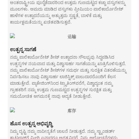
ಅಂತರಾಷ್ಟ್ರೀಯ ಪೂರೈಕೆದಾರರಿಂದ ಉತ್ತಮ ಗುಣಮಟ್ಟದ ಕಚ್ಚಾ ವಸ್ತುಗಳನ್ನು
ಮೂಲಗಳು. ಆಮದು ಮಾಡಿದ ವಸ್ತುಗಳು ಪ್ರೀಮಿಯಂ ಪಾಲಿಕಾರ್ಬೊನೇಟ್
ಹಾಳೆಗಳ ಉತ್ಪಾದನೆಯನ್ನು ಅತ್ಯುತ್ತಮ ಸ್ಪಷ್ಟತೆ, ಬಾಳಿಕೆ ಮತ್ತು
ಕಾರ್ಯಕ್ಷಮತೆಯನ್ನು ಖಚಿತಪಡಿಸುತ್ತವೆ.
ಉತ್ಪನ್ನ ಸಾಗಣೆ
ನಮ್ಮ ಪಾಲಿಕಾರ್ಬೊನೇಟ್ ಶೀಟ್ ಉತ್ಪಾದನಾ ಸೌಲಭ್ಯವು ಸಿದ್ಧಪಡಿಸಿದ
ಉತ್ಪನ್ನಗಳ ನಯವಾದ ಮತ್ತು ವಿಶ್ವಾಸಾರ್ಹ ಸಾಗಣೆಯನ್ನು ಖಾತ್ರಿಗೊಳಿಸುತ್ತದೆ.
ನಮ್ಮ ಪಾಲಿಕಾರ್ಬೊನೇಟ್ ಶೀಟ್‌ಗಳ ಸಮರ್ಥ ಮತ್ತು ಸುರಕ್ಷಿತ ವಿತರಣೆಯನ್ನು
ನಿರ್ವಹಿಸಲು ನಾವು ವಿಶ್ವಾಸಾರ್ಹ ಲಾಜಿಸ್ಟಿಕ್ಸ್ ಪಾಲುದಾರರೊಂದಿಗೆ ಕೆಲಸ
ಮಾಡುತ್ತೇವೆ. ಪ್ಯಾಕೇಜಿಂಗ್‌ನಿಂದ ಟ್ರ್ಯಾಕಿಂಗ್‌ವರೆಗೆ, ವಿಶ್ವಾದ್ಯಂತ ನಮ್ಮ
ಗ್ರಾಹಕರಿಗೆ ನಮ್ಮ ಉತ್ತಮ ಗುಣಮಟ್ಟದ ಉತ್ಪನ್ನಗಳ ಸುರಕ್ಷಿತ ಮತ್ತು
ಸಮಯೋಚಿತ ಆಗಮನಕ್ಕೆ ನಾವು ಆದ್ಯತೆ ನೀಡುತ್ತೇವೆ.
ಹೊಸ ಉತ್ಪನ್ನ ಅಭಿವೃದ್ಧಿ
ನಿಮ್ಮ ದೃಷ್ಟಿ ನಮ್ಮ ನಾವೀನ್ಯತೆಗೆ ಚಾಲನೆ ನೀಡುತ್ತದೆ. ನಮ್ಮ ಸ್ಟ್ಯಾಂಡರ್ಡ್
ಕ್ಯಾಟಲಾಗ್‌ಗೆ ಮೀರಿ ಏನಾದರೂ ಅಗತ್ಯವಿದ್ದರೆ, ನಿಮ್ಮ ಆಲೋಚನೆಗಳನ್ನು