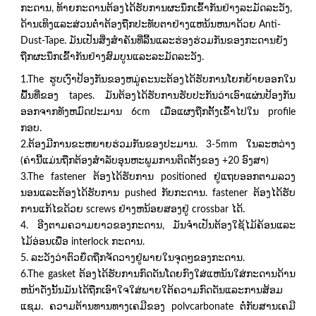
ກະດານ, ທ້າຍກະດານຕ້ອງໄດ້ຮັບການຜະນຶກເຂົ້າກັນຢ່າງລະມັດລະວັງ,
ດ້ານເທິງແລະສ່ວນຕ່ໍາຕ້ອງຖືກປະທັບຕາຢ່າງແຫນ້ນຫນາດ້ວຍ Anti-
Dust-Tape. ມັນເປັນສິ່ງສໍາຄັນທີ່ລີ້ນແລະຮ່ອງຮ່ວມກັນຂອງກະດານຍັງ
ຖືກຜະນຶກເຂົ້າກັນຢ່າງສົມບູນແລະລະມັດລະວັງ.
1.The ຮູບເງົາປ້ອງກັນຂອງຫມູ່ຄະນະຕ້ອງໄດ້ຮັບການໂຍກຍ້າຍອອກໃນ
ພື້ນທີ່ຂອງ tapes. ມັນຕ້ອງໄດ້ຮັບການຮັບປະກັນວ່າເອົາແຜ່ນປ້ອງກັນ
ອອກຈາກທັງຫມົດປະມານ 6cm ເມື່ອແຜງຖືກຕັ້ງເຂົ້າໄປໃນ profile
ກອບ.
2.ຕ້ອງມີການຂະຫຍາຍຮ່ວມກັນຂອງປະມານ. 3-5mm ໃນລະຫວ່າງ
(ຄ່ານີ້ແມ່ນຖືກຕ້ອງສໍາລັບອຸນຫະພູມການຕິດຕັ້ງຂອງ +20 ອົງສາ)
3.The fastener ຕ້ອງໄດ້ຮັບການ positioned ຢູ່ແຖບອອກຕາມລວງ
ນອນແລະຕ້ອງໄດ້ຮັບການ pushed ກັບກະດານ. fastener ຕ້ອງໄດ້ຮັບ
ການແກ້ໄຂດ້ວຍ screws ຢ່າງຫນ້ອຍສອງຢູ່ crossbar ໄດ້.
4. ອີງຕາມຄວາມຍາວຂອງກະດານ, ມັນຈໍາເປັນຕ້ອງໃຊ້ໄມ້ຄ້ອນແລະ
ໄມ້ອ່ອນເພື່ອ interlock ກະດານ.
5. ລະວັງວ່າຕົວຍຶດຖືກຈັດວາງຢູ່ພາຍໃນຈຸດໆຂອງກະດານ.
6.The gasket ຕ້ອງໄດ້ຮັບການກົດດັນໂດຍກົງໃສ່ແຫນ້ນໃສ່ກະດານດ້ານ
ຫນ້າດັ່ງນັ້ນມັນໄດ້ຖືກເອົາໃຈໃສ່ພາຍໃຕ້ຄວາມກົດດັນແລະການສ້ອມ
ແຊມ. ຄວາມຕ້ານທານທາງເຄມີຂອງ polvcarbonate ຕໍ່ກັບສານເຄມີ