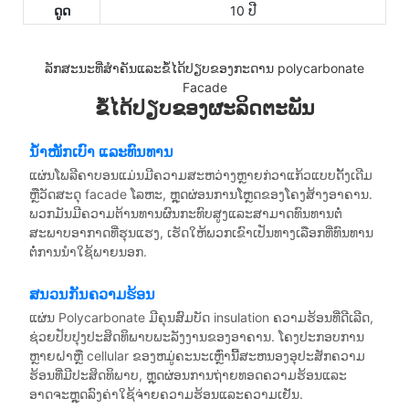
ດູດ
10 ປີ
ລັກສະນະທີ່ສໍາຄັນແລະຂໍ້ໄດ້ປຽບຂອງກະດານ polycarbonate
Facade
ຂໍ້ໄດ້ປຽບຂອງຜະລິດຕະພັນ
ນ້ຳໜັກເບົາ ແລະທົນທານ
ແຜ່ນໂພລີຄາບອນແມ່ນມີຄວາມສະຫວ່າງຫຼາຍກ່ວາແກ້ວແບບດັ້ງເດີມ
ຫຼືວັດສະດຸ facade ໂລຫະ, ຫຼຸດຜ່ອນການໂຫຼດຂອງໂຄງສ້າງອາຄານ.
ພວກມັນມີຄວາມຕ້ານທານຜົນກະທົບສູງແລະສາມາດທົນທານຕໍ່
ສະພາບອາກາດທີ່ຮຸນແຮງ, ເຮັດໃຫ້ພວກເຂົາເປັນທາງເລືອກທີ່ທົນທານ
ຕໍ່ການນໍາໃຊ້ພາຍນອກ.
ສນວນກັນຄວາມຮ້ອນ
ແຜ່ນ Polycarbonate ມີຄຸນສົມບັດ insulation ຄວາມຮ້ອນທີ່ດີເລີດ,
ຊ່ວຍປັບປຸງປະສິດທິພາບພະລັງງານຂອງອາຄານ. ໂຄງປະກອບການ
ຫຼາຍຝາຫຼື cellular ຂອງຫມູ່ຄະນະເຫຼົ່ານີ້ສະຫນອງອຸປະສັກຄວາມ
ຮ້ອນທີ່ມີປະສິດທິພາບ, ຫຼຸດຜ່ອນການຖ່າຍທອດຄວາມຮ້ອນແລະ
ອາດຈະຫຼຸດລົງຄ່າໃຊ້ຈ່າຍຄວາມຮ້ອນແລະຄວາມເຢັນ.