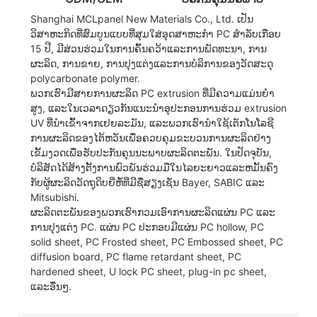
Shanghai MCLpanel New Materials Co., Ltd. ເປັນ
ວິສາຫະກິດທີ່ສົມບູນແບບທີ່ສຸມໃສ່ອຸດສາຫະກໍາ PC ສໍາລັບເກືອບ
15 ປີ, ມີສ່ວນຮ່ວມໃນການຄົ້ນຄວ້າແລະການພັດທະນາ, ການ
ຜະລິດ, ການຂາຍ, ການປຸງແຕ່ງແລະການບໍລິການຂອງວັດສະດຸ
polycarbonate polymer.
ພວກເຮົາມີສາຍການຜະລິດ PC extrusion ທີ່ມີຄວາມແມ່ນຍໍາ
ສູງ, ແລະໃນເວລາດຽວກັນແນະນໍາອຸປະກອນການຮ່ວມ extrusion
UV ທີ່ນໍາເຂົ້າຈາກເຢຍລະມັນ, ແລະພວກເຮົານໍາໃຊ້ເຕັກໂນໂລຊີ
ການຜະລິດຂອງໄຕ້ຫວັນເພື່ອຄວບຄຸມຂະບວນການຜະລິດຢ່າງ
ເຂັ້ມງວດເພື່ອຮັບປະກັນຄຸນນະພາບຜະລິດຕະພັນ. ໃນປັດຈຸບັນ,
ບໍລິສັດໄດ້ສ້າງຕັ້ງການພົວພັນຮ່ວມມືໃນໄລຍະຍາວແລະຫມັ້ນຄົງ
ກັບຜູ້ຜະລິດວັດຖຸດິບຍີ່ຫໍ້ທີ່ມີຊື່ສຽງເຊັ່ນ Bayer, SABIC ແລະ
Mitsubishi.
ຜະລິດຕະພັນຂອງພວກເຮົາກວມເອົາການຜະລິດແຜ່ນ PC ແລະ
ການປຸງແຕ່ງ PC. ແຜ່ນ PC ປະກອບມີແຜ່ນ PC hollow, PC
solid sheet, PC Frosted sheet, PC Embossed sheet, PC
diffusion board, PC flame retardant sheet, PC
hardened sheet, U lock PC sheet, plug-in pc sheet,
ແລະອື່ນໆ.