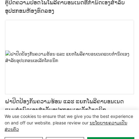
ຕູ້ປິດຄວາມປອດໄພໂພລີຄາບອນເນດທີ່ກຳນົດເອງສຳລັບ
ອຸປະກອນຫ້ອງທົດລອງ
ຝາປິດປ້ອງກັນຄວາມຮ້ອນ ແລະ ແຍກໂພລີຄາບອນເນດ
ແບບກຳນົດເອງສຳລັບອຸປະກອນເອເລັກໂຕຣນິກ
We use cookies to ensure that we give you the best experience
on and off our website. please review our
ນະໂຍບາຍຄວາມເປັນ
ສ່ວນຕົວ
ສະຫງວນລິຂະສິດ © 2024 MCL-
www.mclpanel.com
|
ແຜນຜັງເວັບ