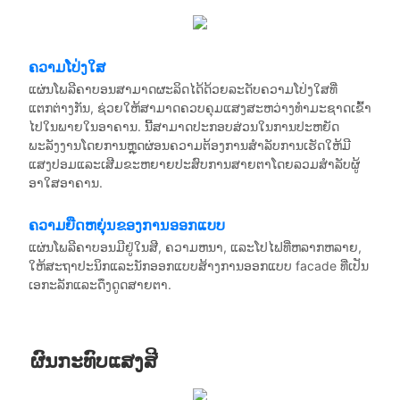
ຄວາມໂປ່ງໃສ
ແຜ່ນໂພລີຄາບອນສາມາດຜະລິດໄດ້ດ້ວຍລະດັບຄວາມໂປ່ງໃສທີ່
ແຕກຕ່າງກັນ, ຊ່ວຍໃຫ້ສາມາດຄວບຄຸມແສງສະຫວ່າງທໍາມະຊາດເຂົ້າ
ໄປໃນພາຍໃນອາຄານ. ນີ້ສາມາດປະກອບສ່ວນໃນການປະຫຍັດ
ພະລັງງານໂດຍການຫຼຸດຜ່ອນຄວາມຕ້ອງການສໍາລັບການເຮັດໃຫ້ມີ
ແສງປອມແລະເສີມຂະຫຍາຍປະສົບການສາຍຕາໂດຍລວມສໍາລັບຜູ້
ອາໃສອາຄານ.
ຄວາມຍືດຫຍຸ່ນຂອງການອອກແບບ
ແຜ່ນໂພລີຄາບອນມີຢູ່ໃນສີ, ຄວາມຫນາ, ແລະໂປໄຟທີ່ຫລາກຫລາຍ,
ໃຫ້ສະຖາປະນິກແລະນັກອອກແບບສ້າງການອອກແບບ facade ທີ່ເປັນ
ເອກະລັກແລະດຶງດູດສາຍຕາ.
ຜົນກະທົບແສງສີ