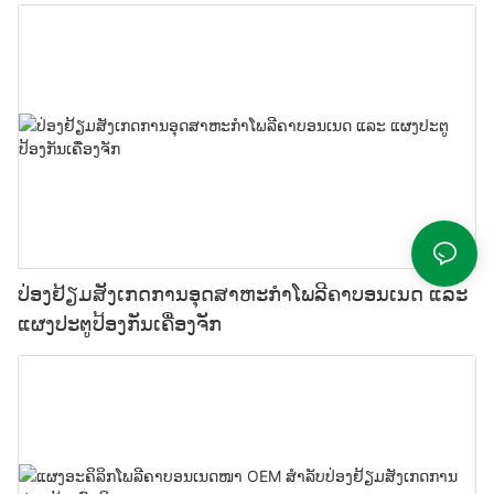
ປ່ອງຢ້ຽມສັງເກດການອຸດສາຫະກຳໂພລີຄາບອນເນດ ແລະ
ແຜງປະຕູປ້ອງກັນເຄື່ອງຈັກ