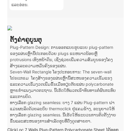
ແລະອ່ອນ.
ຕັ້ງຄ່າຄູບູນຕຸ
Plug-Pattern Design: ການອອກແບບຮູບແບບ plug-pattern
ຂອງແຜ່ນເຫຼົ່ານີ້ປະກອບດ້ວຍ plugs ຂະຫນາດນ້ອຍຫຼື
protrusions ເທິງຫນ້າດິນ, ເຊິ່ງຊ່ວຍເພີ່ມຄວາມສົມບູນຂອງໂຄງ
ສ້າງແລະຄວາມຫມັ້ນຄົງຂອງແຜ່ນ.
Seven-Wall Rectangle ໂຄງປະກອບການ: The seven-wall
ໂປຣເເກຣມ
ໂຄງສ້າງຂອງແຜ່ນເຫຼົ່ານີ້ສະຫນອງຄວາມເຂັ້ມແຂງ
ແລະຄວາມເຂັ້ມງວດເພີ່ມຂຶ້ນເມື່ອທຽບກັບແຜ່ນ polycarbonate
ຫຼາຍກໍາແພງມາດຕະຖານ. ນີ້ເຮັດໃຫ້ພວກເຂົາທົນທານຕໍ່ຜົນກະທົບ
ແລະການບິດ.
ທາງເລືອກ glazing seamless: ບາງ 7 ແຜ່ນ Plug-pattern ຝາ
ແມ່ນຜະລິດດ້ວຍລະບົບ thermoclick ຢູ່ແຄມຂ້າງ, ອະນຸຍາດໃຫ້
ທາງເລືອກ glazing seamless. ນີ້ເຮັດໃຫ້ຂະບວນການຕິດຕັ້ງງ່າຍ
ຂຶ້ນແລະສະຫນອງການສໍາເລັດຮູບທີ່ດຶງດູດສາຍຕາ.
ClickLoc 7 Walls Plug-Pattern Polycarbonate Sheet ໄດ້ອອກ