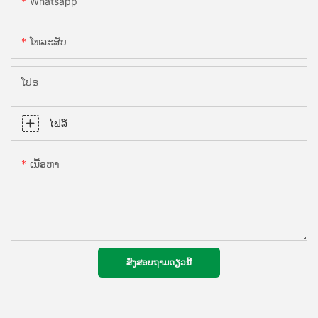
Whatsapp
ໂທລະສັບ
ໂປຣ
ໄຟລ໌
ເນື້ອຫາ
ສົ່ງສອບຖາມດຽວນີ້