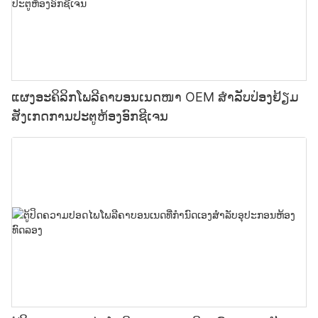
ແຜງອະຄິລິກໂພລີຄາບອນເນດໜາ OEM ສຳລັບປ່ອງຢ້ຽມ
ສັງເກດການປະຕູຫ້ອງອົກຊີເຈນ