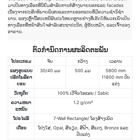
ມາເປັນທາງເລືອກທີ່ນິຍົມສໍາລັບການກໍ່ສ້າງພາຍນອກແລະ facades
ເນື່ອງຈາກປະສິດທິພາບພິເສດແລະການອອກແບບທີ່ມີຄວາມຊໍານິຊໍາ
ນານ. ແຜງເຫຼົ່ານີ້ສະເຫນີຜົນປະໂຫຍດຫຼາຍຢ່າງທີ່ເຮັດໃຫ້ພວກເຂົາເປັນ
ທາງເລືອກທີ່ຫນ້າສົນໃຈສໍາລັບສະຖາປະນິກ, ຜູ້ຮັບເຫມົາ, ແລະເຈົ້າຂອງ
ອາຄານ.
ຕົວກໍານົດການຜະລິດຕະພັນ
ໂປຣເເກຣມ
ຈົບ
ກວ້າງ
ເວລານ
ແຜງຮູບແບບ
30/40 ມມ
500 ມມ
5800 mm
ປລັກໂພລີຄາ
11800 mm ປັບ
ບອນ
ແຕ່ງ
ວັດ​ຖຸ​ດິບ
100% ເວີຈິນໄອແລນ / Sabic
ຄວາມ​ຫນາ​
1.2 g/cm³
ແຫນ້ນ
ໂປຣໄຟລ໌
7-Wall Rectangle/ ໂຄງສ້າງເພັດ
ເດືອນ
ໂປ່ງໃສ, Opal, ສີຂຽວ, ສີຟ້າ, ສີແດງ, Bronze ແລະ
ປັບແຕ່ງ