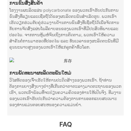
ການຂົນສົ່ງສິນຄ້າ
ໂຮງງານຜະລິດແຜ່ນ polycarbonate ຂອງພວກເຮົາຮັບປະກັນການ
ຂົນສົ່ງທີ່ລຽບແລະເຊື່ອຖືໄດ້ຂອງຜະລິດຕະພັນສໍາເລັດຮູບ. ພວກເຮົາ
ເຮັດວຽກຮ່ວມກັບຄູ່ຮ່ວມງານດ້ານການຂົນສົ່ງທີ່ເຊື່ອຖືໄດ້ເພື່ອຈັດການ
ກັບການຈັດສົ່ງແຜ່ນໂພລີຄາບອນຂອງພວກເຮົາທີ່ມີປະສິດທິພາບແລະ
ປອດໄພ. ຈາກການຫຸ້ມຫໍ່ຈົນເຖິງການຕິດຕາມ, ພວກເຮົາໃຫ້ຄວາມ
ສຳຄັນຕໍ່ການມາຮອດທີ່ປອດໄພ ແລະ ທັນເວລາຂອງຜະລິດຕະພັນທີ່ມີ
ຄຸນນະພາບສູງຂອງພວກເຮົາໃຫ້ແກ່ລູກຄ້າທົ່ວໂລກ.
ການພັດທະນາຜະລິດຕະພັນໃຫມ່
ວິໄສທັດຂອງເຈົ້າເຮັດໃຫ້ການປະດິດສ້າງຂອງພວກເຮົາ. ຖ້າທ່ານ
ຕ້ອງການບາງສິ່ງບາງຢ່າງທີ່ເກີນກວ່າຕາຕະລາງມາດຕະຖານຂອງພວກ
ເຮົາ, ພວກເຮົາພ້ອມທີ່ຈະປ່ຽນຄວາມຄິດຂອງທ່ານໃຫ້ເປັນຈິງ. ທີມງານ
ຂອງພວກເຮົາຮັບປະກັນວ່າຄວາມຕ້ອງການການອອກແບບສະເພາະ
ຂອງທ່ານແມ່ນຕອບສະຫນອງຄວາມແມ່ນຍໍາ.
FAQ