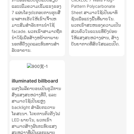
ແລະ​ເພີ່ມ​ຄວາມ​ເຂັ້ມ​ແຂງ​ຂອງ
Pattern Polycarbonate
7 ແຜ່ນ​ໂຄງ​ປະ​ກອບ​ການ​ຮູບ​ສີ່​
Sheet ສາມາດໃຊ້ເປັນພາທິ
ແຈ​ສາກ​ເຮັດ​ໃຫ້​ເຂົາ​ເຈົ້າ​ເຫ
ຊັນເພື່ອແບ່ງພື້ນທີ່ພາຍໃນ.
ມາະ​ສົມ​ສໍາ​ລັບ​ການ​ນໍາ​ໃຊ້
ພວກເຂົາສະຫນອງຄວາມເປັນ
facade​. ພວກເຂົາສາມາດຖືກ
ສ່ວນຕົວໃນຂະນະທີ່ຍັງປ່ອຍ
ນໍາໃຊ້ເພື່ອສ້າງຫນ້າຕາພາຍ
ໃຫ້ແສງສະຫວ່າງຜ່ານ, ສ້າງ
ນອກທີ່ດຶງດູດແລະທົນທານສໍາ
ບັນຍາກາດທີ່ສົດໃສແລະເປີດ.
ລັບອາຄານ.
illuminated billboard
ແຜງໂພລີຄາບອນເປັນຮູມີການ
ສົ່ງແສງສະຫວ່າງທີ່ດີ, ແລະ
ສາມາດໃຊ້ເປັນແຫຼ່ງ
backlight ສໍາລັບກະດານ
ໂຄສະນາ. ໂດຍການຕິດຕັ້ງໄຟ
LED ພາຍໃນ, ພວກເຂົາ
ສາມາດສ້າງຜົນກະທົບແສງ
ສະຫວ່າງທີ່ເປັນເອກະພາບ