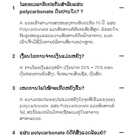
ໄລຍະເວລາຮັບປະກັນສໍາລັບແຜ່ນ
1
polycarbonate ດົນປານໃດ? ?
A: ພວກເຮົາສາມາດສະຫນອງການຮັບປະກັນ 10 ປີ. ແຜ່ນ
Polycarbonate ແມ່ນທົນທານຕໍ່ຜົນກະທົບທີ່ສຸດ. ຂໍຂອບໃຈ
ກັບອຸນຫະພູມແລະຄວາມທົນທານຕໍ່ດິນຟ້າອາກາດ, ພວກ
ເຂົາເຈົ້າມີຊີວິດການບໍລິການທີ່ຍາວກວ່າຫຼາຍ.
2
ເງື່ອນໄຂການຈ່າຍເງິນແມ່ນຫຍັງ?
A: ການໂອນເງິນລ່ວງຫນ້າ (ເງິນຝາກ 30% + 70% ຍອດ
ເງິນກ່ອນການຂົນສົ່ງ), ຈົດຫມາຍສິນເຊື່ອ, ເງິນສົດ.
3
ເຫດການໄຟໄໝ້ຈະເກີດຫຍັງຂຶ້ນ?
A: ຄວາມປອດໄພຂອງໄຟແມ່ນຫນຶ່ງໃນຈຸດທີ່ເຂັ້ມແຂງຂອງ
polycarbonate. ແຜ່ນ Polycarbonate ແມ່ນທົນທານຕໍ່
ໄຟ, ສະນັ້ນພວກມັນມັກຈະຖືກລວມຢູ່ໃນອາຄານ
ສາທາລະນະ.
4
ແຜ່ນ polycarbonate ບໍ່ດີຕໍ່ສິ່ງແວດລ້ອມບໍ?