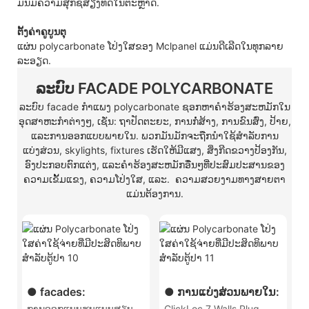
ມັນມີຄວາມສຸກຊື່ສຽງທີ່ດີໃນຕະຫຼາດ.
ຕັ້ງຄ່າຄູບູນຕຸ
ແຜ່ນ polycarbonate ໂປ່ງໃສຂອງ Mclpanel ແມ່ນດີເລີດໃນທຸກລາຍ
ລະອຽດ.
ລະບົບ FACADE POLYCARBONATE
ລະບົບ facade ກໍາແພງ polycarbonate ຊອກຫາຄໍາຮ້ອງສະຫມັກໃນ
ອຸດສາຫະກໍາຕ່າງໆ, ເຊັ່ນ: ຖາປັດຕະຍະ, ການກໍ່ສ້າງ, ການຂົນສົ່ງ, ປ້າຍ,
ແລະການອອກແບບພາຍໃນ. ພວກມັນມັກຈະຖືກນໍາໃຊ້ສໍາລັບການ
ແບ່ງສ່ວນ, skylights, fixtures ເຮັດໃຫ້ມີແສງ, ສິ່ງກີດຂວາງປ້ອງກັນ,
ອົງປະກອບຕົກແຕ່ງ, ແລະຄໍາຮ້ອງສະຫມັກອື່ນໆທີ່ປະສົມປະສານຂອງ
ຄວາມເຂັ້ມແຂງ, ຄວາມໂປ່ງໃສ, ແລະ. ຄວາມສວຍງາມທາງສາຍຕາ
ແມ່ນຕ້ອງການ.
● facades:
● ການແບ່ງສ່ວນພາຍໃນ:
ການ​ອອກ​ແບບ​ຮູບ​ແບບ​ສຽບ​
ClickLoc 7 Walls Plug-