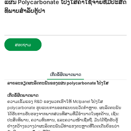
ແຜ່ນ Polycarbonate ໂປ່ງໃສຄ່າໃຊ້ຈ່າຍທີ່ມີປະສິດ
ທິພາບສໍາລັບຕູ້ປາ
ສອບຖາມ
ເກີດຂໍ້ຜິດພາດພາດ
ລາຍລະອຽດຜະລິດຕະພັນຂອງແຜ່ນ polycarbonate ໂປ່ງໃສ
ເກີດຂໍ້ຜິດພາດພາດ
ຄວາມເຂັ້ມແຂງ R&D ຂອງພວກເຮົາໃຫ້ Mclpanel ໂປ່ງໃສ
polycarbonate ຮູບແບບການອອກແບບນະວັດກໍາຫຼາຍ. ຜະລິດຕະພັນ
ໄດ້ຮັບການຮັບຮອງຈາກພາກສ່ວນທີສາມທີ່ມີອຳນາດໃນທຸກດ້ານ, ເຊັ່ນ:
ປະສິດທິພາບ, ຄວາມທົນທານ, ແລະຄວາມໜ້າເຊື່ອຖື. ມັນໄດ້ຖືກຮັບຮູ້
ຢ່າງກວ້າງຂວາງວ່າຜະລິດຕະພັນມີທ່າແຮງຕະຫຼາດທີ່ໂດດເດັ່ນຍ້ອນວ່າ