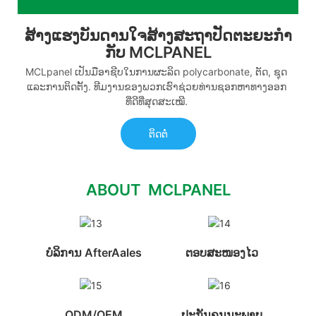
ສ້າງແຮງບັນດານໃຈສ້າງສະຖາປັດຕະຍະກຳ
ກັບ MCLPANEL
MCLpanel ເປັນມືອາຊີບໃນການຜະລິດ polycarbonate, ຕັດ, ຊຸດ
ແລະການຕິດຕັ້ງ. ທີມງານຂອງພວກເຮົາຊ່ວຍທ່ານຊອກຫາທາງອອກ
ທີ່ດີທີ່ສຸດສະເໝີ.
ຕິດຕໍ່
ABOUT MCLPANEL
ບໍລິການ AfterAales
ຕອບສະໜອງໄວ
ODM/OEM
ປະ​ກັນ​ຄຸນ​ນະ​ພາບ