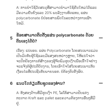
A: ການນໍາໃຊ້ວັດສະດຸທີ່ສາມາດນໍາມາໃຊ້ຄືນໃຫມ່ໄດ້ແລະ
ມີຄວາມຍືນຍົງແລະ 20% ພະລັງງານທົດແທນ, ແຜ່ນ
polycarbonate ບໍ່ປ່ອຍສານພິດໃນລະຫວ່າງການເຜົາ
ໃຫມ້.
ຂ້ອຍສາມາດຕິດຕັ້ງແຜ່ນ polycarbonate ດ້ວຍ
5
ຕົນເອງໄດ້ບໍ?
ເນື່ອງ: ແນ່ນອນ. ແຜ່ນ Polycarbonate ໂດຍສະເພາະແມ່ນ
ເປັນມິດກັບຜູ້ໃຊ້ແລະມີແສງສະຫວ່າງຫຼາຍ, ໃຫ້ແນ່ໃຈວ່າ
ຈະປົກປ້ອງການກໍ່ສ້າງຂອງຜູ້ຈັດພິມຮູບເງົາເພື່ອເຂົ້າໃຈຢ່າງ
ຈະແຈ້ງຕໍ່ຜູ້ປະຕິບັດງານ, ໂດຍເອົາໃຈໃສ່ໂດຍສະເພາະກັບ
ເງື່ອນໄຂທີ່ປະເຊີນກັບພາຍນອກ. ບໍ່ຕ້ອງຕິດຕັ້ງຜິດ.
6
ແນວໃດກ່ຽວກັບຊຸດຂອງທ່ານ?
A: ທັງສອງດ້ານທີ່ມີຮູບເງົາ PE, ໂລໂກ້ສາມາດປັບແຕ່ງ
ກະດາດ Kraft ແລະ pallet ແລະຄວາມຕ້ອງການອື່ນໆທີ່ມີ
ຢູ່.