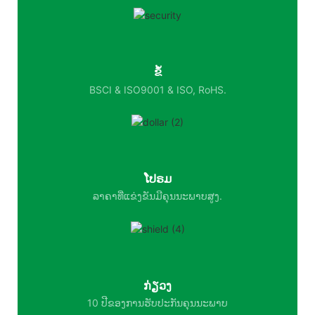
ຂໍ້
BSCI & ISO9001 & ISO, RoHS.
ໂປຣມ
ລາຄາທີ່ແຂ່ງຂັນມີຄຸນນະພາບສູງ.
ກ່ຽວງ
10 ປີຂອງການຮັບປະກັນຄຸນນະພາບ