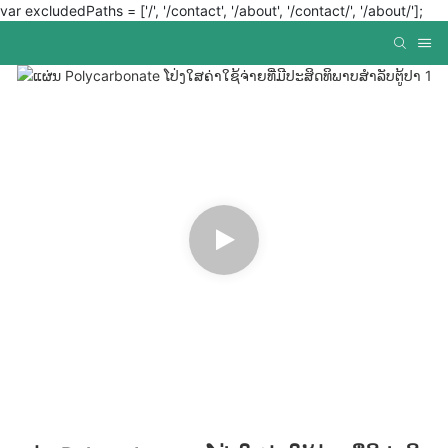
var excludedPaths = ['/', '/contact', '/about', '/contact/', '/about/'];