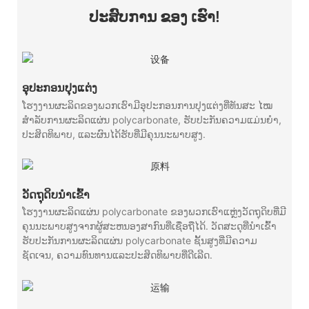
ປະສົບການ ຂອງ ເຮົາ!
ອຸປະກອນປຸງແຕ່ງ
ໂຮງງານຜະລິດຂອງພວກເຮົາມີອຸປະກອນການປຸງແຕ່ງທີ່ທັນສະ ໄໝ
ສໍາລັບການຜະລິດແຜ່ນ polycarbonate, ຮັບປະກັນຄວາມແມ່ນຍໍາ,
ປະສິດທິພາບ, ແລະຜົນໄດ້ຮັບທີ່ມີຄຸນນະພາບສູງ.
ວັດຖຸດິບນໍາເຂົ້າ
ໂຮງງານຜະລິດແຜ່ນ polycarbonate ຂອງພວກເຮົາແຫຼ່ງວັດຖຸດິບທີ່ມີ
ຄຸນນະພາບສູງຈາກຜູ້ສະຫນອງສາກົນທີ່ເຊື່ອຖືໄດ້. ວັດສະດຸທີ່ນໍາເຂົ້າ
ຮັບປະກັນການຜະລິດແຜ່ນ polycarbonate ຊັ້ນສູງທີ່ມີຄວາມ
ຊັດເຈນ, ຄວາມທົນທານແລະປະສິດທິພາບທີ່ດີເລີດ.