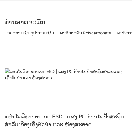
ທ່ານອາດຈະມັກ
ອຸປະກອນເສີມອຸປະກອນເສີມ
ຜະລິດຕະພັນ Polycarbonate
ຜະລິດຕະ
ແຜ່ນໂພລີຄາບອນເນດ ESD | ແຜງ PC ຕ້ານໄຟຟ້າສະຖິດ
ສຳລັບເຄື່ອງເຄິ່ງຕົວນຳ ແລະ ຫ້ອງສະອາດ