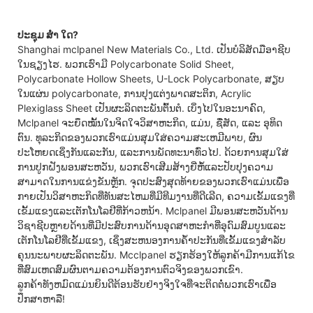
ປະຊຸມ ສໍ່າ ໃດ?
Shanghai mclpanel New Materials Co., Ltd. ເປັນບໍລິສັດມືອາຊີບ
ໃນຊຽງໄຮ. ພວກເຮົາມີ Polycarbonate Solid Sheet,
Polycarbonate Hollow Sheets, U-Lock Polycarbonate, ສຽບ
ໃນແຜ່ນ polycarbonate, ການປຸງແຕ່ງພາດສະຕິກ, Acrylic
Plexiglass Sheet ເປັນຜະລິດຕະພັນຕົ້ນຕໍ. ​ເບິ່ງ​ໄປ​ໃນ​ອະນາຄົດ,
Mclpanel ຈະ​ຍຶດໝັ້ນ​ໃນ​ຈິດ​ໃຈ​ວິ​ສາ​ຫະກິດ, ​ແມ່ນ, ຊື່​ສັດ, ​ແລະ ອຸທິດ​
ຕົນ. ທຸລະກິດຂອງພວກເຮົາແມ່ນສຸມໃສ່ຄວາມສະເຫມີພາບ, ຜົນ
ປະໂຫຍດເຊິ່ງກັນແລະກັນ, ແລະການພັດທະນາທົ່ວໄປ. ດ້ວຍການສຸມໃສ່
ການປູກຝັງພອນສະຫວັນ, ພວກເຮົາເສີມສ້າງຍີ່ຫໍ້ແລະປັບປຸງຄວາມ
ສາມາດໃນການແຂ່ງຂັນຫຼັກ. ຈຸດປະສົງສຸດທ້າຍຂອງພວກເຮົາແມ່ນເພື່ອ
ກາຍເປັນວິສາຫະກິດທີ່ທັນສະໄຫມທີ່ມີທີມງານທີ່ດີເລີດ, ຄວາມເຂັ້ມແຂງທີ່
ເຂັ້ມແຂງແລະເຕັກໂນໂລຢີທີ່ກ້າວຫນ້າ. Mclpanel ມີພອນສະຫວັນດ້ານ
ວິຊາຊີບຫຼາຍດ້ານທີ່ມີປະສົບການດ້ານອຸດສາຫະກໍາທີ່ອຸດົມສົມບູນແລະ
ເຕັກໂນໂລຢີທີ່ເຂັ້ມແຂງ, ເຊິ່ງສະຫນອງການຄໍ້າປະກັນທີ່ເຂັ້ມແຂງສໍາລັບ
ຄຸນນະພາບຜະລິດຕະພັນ. Mcclpanel ຮຽກຮ້ອງໃຫ້ລູກຄ້າມີການແກ້ໄຂ
ທີ່ສົມເຫດສົມຜົນຕາມຄວາມຕ້ອງການຕົວຈິງຂອງພວກເຂົາ.
ລູກຄ້າທັງຫມົດແມ່ນຍິນດີຕ້ອນຮັບຢ່າງຈິງໃຈທີ່ຈະຕິດຕໍ່ພວກເຮົາເພື່ອ
ປຶກສາຫາລື!