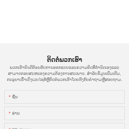
ຕິດ​ຕໍ່​ພວກ​ເຮົາ
ພວກເຮົາຍິນດີຕ້ອນຮັບການອອກແບບແລະຄວາມຄິດທີ່ກໍານົດເອງແລະ
ສາມາດຕອບສະຫນອງຄວາມຕ້ອງການສະເພາະ. ສໍາລັບຂໍ້ມູນເພີ່ມເຕີມ,
ກະລຸນາເຂົ້າເບິ່ງເວບໄຊທ໌ຫຼືຕິດຕໍ່ພວກເຮົາໂດຍກົງກັບຄໍາຖາມຫຼືສອບຖາມ.
ຊື່ນ
ອ່ານ