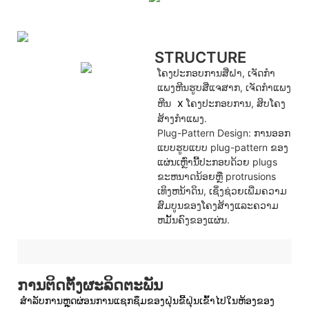
STRUCTURE
ໂຄງ​ປະ​ກອບ​ການ​ສີ່​ຝາ​, ເຈັດ​ກໍາ​
ແພງ​ຫີນ​ຮູບ​ສີ່​ແຈ​ສາກ​, ເຈັດ​ກໍາ​ແພງ​
x
ຫີນ​
ໂຄງປະກອບການ, ສິບໂຄງ
ສ້າງກໍາແພງ.
Plug-Pattern Design: ການອອກ
ແບບຮູບແບບ plug-pattern ຂອງ
ແຜ່ນເຫຼົ່ານີ້ປະກອບດ້ວຍ plugs
ຂະຫນາດນ້ອຍຫຼື protrusions
ເທິງຫນ້າດິນ, ເຊິ່ງຊ່ວຍເພີ່ມຄວາມ
ສົມບູນຂອງໂຄງສ້າງແລະຄວາມ
ຫມັ້ນຄົງຂອງແຜ່ນ.
ການຕິດຕັ້ງຜະລິດຕະພັນ
ສໍາລັບການຫຼຸດຜ່ອນການແຊກຊຶມຂອງຝຸ່ນຂີ້ຝຸ່ນເຂົ້າໄປໃນຫ້ອງຂອງ