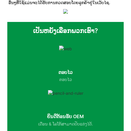
ອື່ນໆທີ່ໃຊ້ແມ່ນຈະໄດ້ຮັບການກວດສອບໂດຍລູກຄ້າຢູ່ໃນເວັບໄຊ.
ເປັນຫຍັງເລືອກພວກເຮົາ?
ຕອບໄວ
ຕອບໄວ
ຍິນດີຕ້ອນຮັບ OEM
ເດືອນ & ໂລໂກ້ສາມາດປັບແຕ່ງໄດ້.