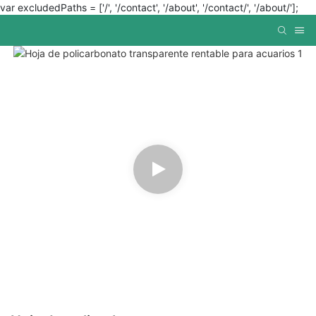
var excludedPaths = ['/', '/contact', '/about', '/contact/', '/about/'];