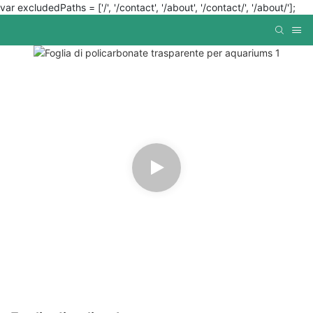
var excludedPaths = ['/', '/contact', '/about', '/contact/', '/about/'];