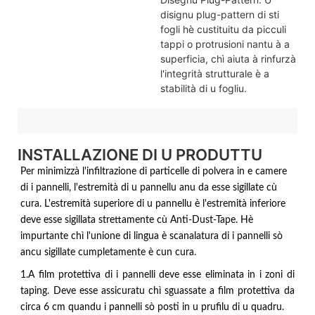
disignu plug-pattern di sti
fogli hè custituitu da picculi
tappi o protrusioni nantu à a
superficia, chì aiuta à rinfurzà
l'integrità strutturale è a
stabilità di u fogliu.
INSTALLAZIONE DI U PRODUTTU
Per minimizzà l'infiltrazione di particelle di polvera in e camere
di i pannelli, l'estremità di u pannellu anu da esse sigillate cù
cura. L'estremità superiore di u pannellu è l'estremità inferiore
deve esse sigillata strettamente cù Anti-Dust-Tape. Hè
impurtante chì l'unione di lingua è scanalatura di i pannelli sò
ancu sigillate cumpletamente è cun cura.
1.A film protettiva di i pannelli deve esse eliminata in i zoni di
taping. Deve esse assicuratu chì sguassate a film protettiva da
circa 6 cm quandu i pannelli sò posti in u prufilu di u quadru.