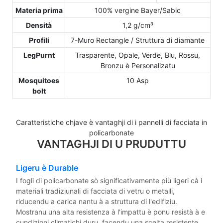
Materia prima
100% vergine Bayer/Sabic
Densità
1,2 g/cm³
Profili
7-Muro Rectangle / Struttura di diamante
LegPurnt
Trasparente, Opale, Verde, Blu, Rossu,
Bronzu è Personalizatu
Mosquitoes
10 Asp
bolt
Caratteristiche chjave è vantaghji di i pannelli di facciata in
policarbonate
VANTAGHJI DI U PRUDUTTU
Ligeru è Durable
I fogli di policarbonate sò significativamente più ligeri cà i
materiali tradiziunali di facciata di vetru o metalli,
riducendu a carica nantu à a struttura di l'edifiziu.
Mostranu una alta resistenza à l'impattu è ponu resistà à e
cundizioni climatichi duru, facendu una scelta resistente