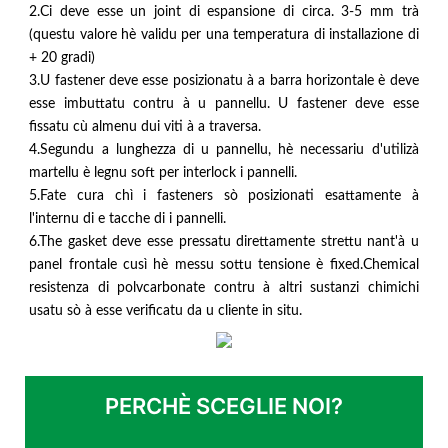
2.Ci deve esse un joint di espansione di circa. 3-5 mm trà
(questu valore hè validu per una temperatura di installazione di
+ 20 gradi)
3.U fastener deve esse posizionatu à a barra horizontale è deve
esse imbuttatu contru à u pannellu. U fastener deve esse
fissatu cù almenu dui viti à a traversa.
4.Segundu a lunghezza di u pannellu, hè necessariu d'utilizà
martellu è legnu soft per interlock i pannelli.
5.Fate cura chì i fasteners sò posizionati esattamente à
l'internu di e tacche di i pannelli.
6.The gasket deve esse pressatu direttamente strettu nant'à u
panel frontale cusì hè messu sottu tensione è fixed.Chemical
resistenza di polvcarbonate contru à altri sustanzi chimichi
usatu sò à esse verificatu da u cliente in situ.
PERCHÈ SCEGLIE NOI?