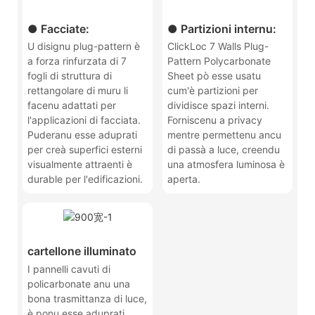
● Facciate:
● Partizioni internu:
U disignu plug-pattern è
ClickLoc 7 Walls Plug-
a forza rinfurzata di 7
Pattern Polycarbonate
fogli di struttura di
Sheet pò esse usatu
rettangolare di muru li
cum'è partizioni per
facenu adattati per
dividisce spazi interni.
l'applicazioni di facciata.
Forniscenu a privacy
Puderanu esse aduprati
mentre permettenu ancu
per creà superfici esterni
di passà a luce, creendu
visualmente attraenti è
una atmosfera luminosa è
durable per l'edificazioni.
aperta.
cartellone illuminato
I pannelli cavuti di
policarbonate anu una
bona trasmittanza di luce,
è ponu esse aduprati