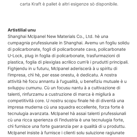
carta Kraft è pallet è altri esigenze sò disponibile.
Artistilial unu
Shanghai Mclpanel New Materials Co., Ltd. hè una
cumpagnia prufessiunale in Shanghai. Avemu un fogliu solidu
di policarbonate, fogli di policarbonate cava, policarbonate
U-Lock, plug in foglia di policarbonate, trasfurmazioni di
plastica, foglia di plexiglas acrilico cum'è i prudutti principali.
Fighjendu in u futuru, Mclpanel aderiscerà à u spiritu di
l'impresa, chì hè, per esse onestu, è dedicatu. A nostra
attività hè focu annantu à l'ugualità, u benefiziu mutuale è u
sviluppu cumunu. Cù un focusu nantu à a cultivazione di
talenti, rinfurzamu a custruzione di marca è migliurà a
competitività core. U nostru scopu finale hè di diventà una
impresa muderna cù una squadra eccellente, forza forte è
tecnulugia avanzata. Mclpanel hà assai talenti prufessiunali
cù una ricca sperienza di l'industria è una tecnulugia forte,
chì furnisce una forte guaranzia per a qualità di u produttu.
Mclpanel insiste à furnisce i clienti solu suluzione ragiunate