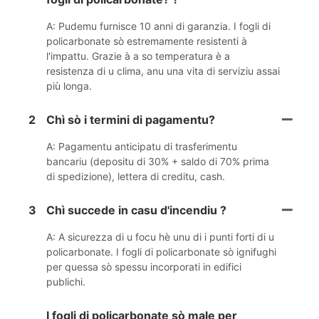
A: Pudemu furnisce 10 anni di garanzia. I fogli di
policarbonate sò estremamente resistenti à
l'impattu. Grazie à a so temperatura è a
resistenza di u clima, anu una vita di serviziu assai
più longa.
2
Chì sò i termini di pagamentu?
A: Pagamentu anticipatu di trasferimentu
bancariu (depositu di 30% + saldo di 70% prima
di spedizione), lettera di creditu, cash.
3
Chì succede in casu d'incendiu ?
A: A sicurezza di u focu hè unu di i punti forti di u
policarbonate. I fogli di policarbonate sò ignifughi
per quessa sò spessu incorporati in edifici
publichi.
I fogli di policarbonate sò male per