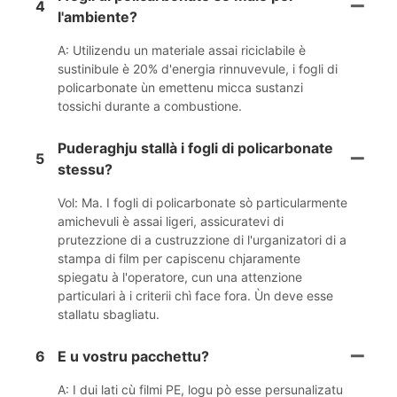
4
l'ambiente?
A: Utilizendu un materiale assai riciclabile è
sustinibule è 20% d'energia rinnuvevule, i fogli di
policarbonate ùn emettenu micca sustanzi
tossichi durante a combustione.
Puderaghju stallà i fogli di policarbonate
5
stessu?
Vol: Ma. I fogli di policarbonate sò particularmente
amichevuli è assai ligeri, assicuratevi di
prutezzione di a custruzzione di l'urganizatori di a
stampa di film per capiscenu chjaramente
spiegatu à l'operatore, cun una attenzione
particulari à i criterii chì face fora. Ùn deve esse
stallatu sbagliatu.
6
E u vostru pacchettu?
A: I dui lati cù filmi PE, logu pò esse persunalizatu