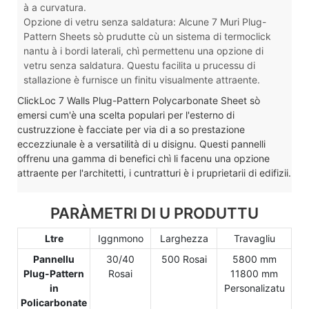
à a curvatura.
Opzione di vetru senza saldatura: Alcune 7 Muri Plug-
Pattern Sheets sò prudutte cù un sistema di termoclick
nantu à i bordi laterali, chì permettenu una opzione di
vetru senza saldatura. Questu facilita u prucessu di
stallazione è furnisce un finitu visualmente attraente.
ClickLoc 7 Walls Plug-Pattern Polycarbonate Sheet sò
emersi cum'è una scelta populari per l'esterno di
custruzzione è facciate per via di a so prestazione
eccezziunale è a versatilità di u disignu. Questi pannelli
offrenu una gamma di benefici chì li facenu una opzione
attraente per l'architetti, i cuntratturi è i pruprietarii di edifizii.
PARÀMETRI DI U PRODUTTU
Ltre
Iggnmono
Larghezza
Travagliu
Pannellu
30/40
500 Rosai
5800 mm
Plug-Pattern
Rosai
11800 mm
in
Personalizatu
Policarbonate