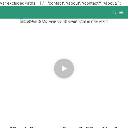
var excludedPaths = ['/', '/contact', '/about', '/contact/', '/about/'];