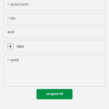
WHATSAPP
फ़ोन
कंपनी
फ़ाइल
सामग्री
अब पूछताछ भेजें