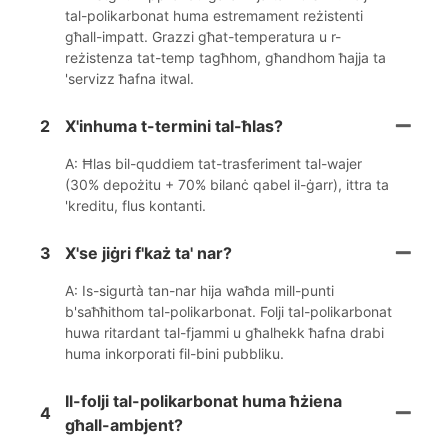
tal-polikarbonat huma estremament reżistenti
għall-impatt. Grazzi għat-temperatura u r-
reżistenza tat-temp tagħhom, għandhom ħajja ta
'servizz ħafna itwal.
2
X'inhuma t-termini tal-ħlas?
A: Ħlas bil-quddiem tat-trasferiment tal-wajer
(30% depożitu + 70% bilanċ qabel il-ġarr), ittra ta
'kreditu, flus kontanti.
3
X'se jiġri f'każ ta' nar?
A: Is-sigurtà tan-nar hija waħda mill-punti
b'saħħithom tal-polikarbonat. Folji tal-polikarbonat
huwa ritardant tal-fjammi u għalhekk ħafna drabi
huma inkorporati fil-bini pubbliku.
Il-folji tal-polikarbonat huma ħżiena
4
għall-ambjent?