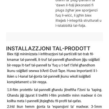
'dawn il-folji jikkonsisti fi
plugs żgħar jew sporġenzi
fuq il-wiċċ, li jgħin biex
ittejjeb l-integrità strutturali u
l-istabbiltà tal-folja.
INSTALLAZZJONI TAL-PRODOTT
Biex tiġi minimizzata l-infiltrazzjoni tal-partiċelli tat-trab fil-
kmamar tal-pannelli, it-truf tal-pannelli għandhom jiġu ssiġillati
bir-reqqa It-tarf tal-pannell ta 'fuq u t-tarf t'isfel għandhom
ikunu ssiġillati sewwa b'Anti-Dust-Tape. Huwa importanti li l-
ilsien u l-kanal tal-ġonta tal-pannelli jkunu wkoll issiġillati
kompletament u bir-reqqa.
1.Il-film protettiv tal-pannelli għandu jitneħħa f'żoni ta 'taping.
Għandu jiġi żgurat li tneħħi l-film protettiv minn madwar 6 ċm
kollha meta l-pannelli jitqiegħdu fil-profil tal-qafas.
2.Irid ikun hemm ġonta ta 'espansjoni ta' madwar. 3-5mm