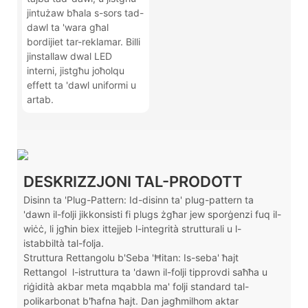
jintużaw bħala s-sors tad-
dawl ta 'wara għal
bordijiet tar-reklamar. Billi
jinstallaw dwal LED
interni, jistgħu joħolqu
effett ta 'dawl uniformi u
artab.
DESKRIZZJONI TAL-PRODOTT
Disinn ta 'Plug-Pattern: Id-disinn ta' plug-pattern ta
'dawn il-folji jikkonsisti fi plugs żgħar jew sporġenzi fuq il-
wiċċ, li jgħin biex ittejjeb l-integrità strutturali u l-
istabbiltà tal-folja.
Struttura Rettangolu b'Seba 'Ħitan: Is-seba' ħajt
Rettangol
l-istruttura ta 'dawn il-folji tipprovdi saħħa u
riġidità akbar meta mqabbla ma' folji standard tal-
polikarbonat b'ħafna ħajt. Dan jagħmilhom aktar