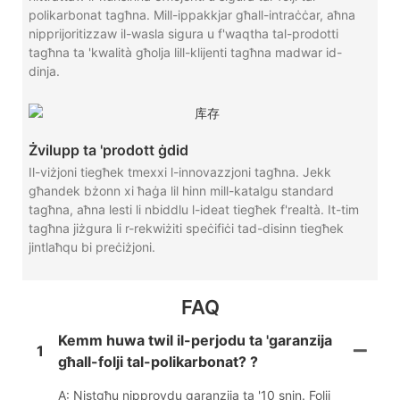
polikarbonat tagħna. Mill-ippakkjar għall-intraċċar, aħna
nipprijoritizzaw il-wasla sigura u f'waqtha tal-prodotti
tagħna ta 'kwalità għolja lill-klijenti tagħna madwar id-
dinja.
Żvilupp ta 'prodott ġdid
Il-viżjoni tiegħek tmexxi l-innovazzjoni tagħna. Jekk
għandek bżonn xi ħaġa lil hinn mill-katalgu standard
tagħna, aħna lesti li nbiddlu l-ideat tiegħek f'realtà. It-tim
tagħna jiżgura li r-rekwiżiti speċifiċi tad-disinn tiegħek
jintlaħqu bi preċiżjoni.
FAQ
Kemm huwa twil il-perjodu ta 'garanzija
1
għall-folji tal-polikarbonat? ?
A: Nistgħu nipprovdu garanzija ta '10 snin. Folji