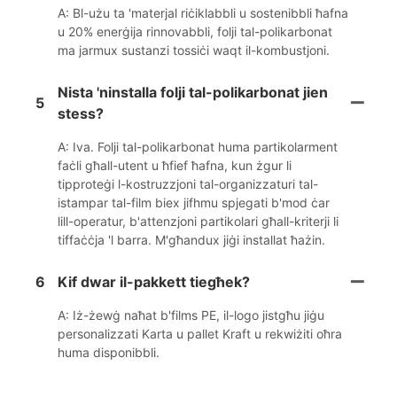
A: Bl-użu ta 'materjal riċiklabbli u sostenibbli ħafna
u 20% enerġija rinnovabbli, folji tal-polikarbonat
ma jarmux sustanzi tossiċi waqt il-kombustjoni.
Nista 'ninstalla folji tal-polikarbonat jien
5
stess?
A: Iva. Folji tal-polikarbonat huma partikolarment
faċli għall-utent u ħfief ħafna, kun żgur li
tipproteġi l-kostruzzjoni tal-organizzaturi tal-
istampar tal-film biex jifhmu spjegati b'mod ċar
lill-operatur, b'attenzjoni partikolari għall-kriterji li
tiffaċċja 'l barra. M'għandux jiġi installat ħażin.
6
Kif dwar il-pakkett tiegħek?
A: Iż-żewġ naħat b'films PE, il-logo jistgħu jiġu
personalizzati Karta u pallet Kraft u rekwiżiti oħra
huma disponibbli.