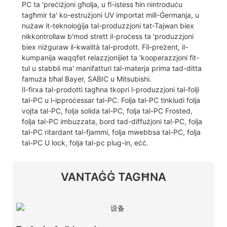
PC ta 'preċiżjoni għolja, u fl-istess ħin nintroduċu
tagħmir ta' ko-estrużjoni UV importat mill-Ġermanja, u
nużaw it-teknoloġija tal-produzzjoni tat-Tajwan biex
nikkontrollaw b'mod strett il-proċess ta 'produzzjoni
biex niżguraw il-kwalità tal-prodott. Fil-preżent, il-
kumpanija waqqfet relazzjonijiet ta 'kooperazzjoni fit-
tul u stabbli ma' manifatturi tal-materja prima tad-ditta
famuża bħal Bayer, SABIC u Mitsubishi.
Il-firxa tal-prodotti tagħna tkopri l-produzzjoni tal-folji
tal-PC u l-ipproċessar tal-PC. Folja tal-PC tinkludi folja
vojta tal-PC, folja solida tal-PC, folja tal-PC Frosted,
folja tal-PC imbuzzata, bord tad-diffużjoni tal-PC, folja
tal-PC ritardant tal-fjammi, folja mwebbsa tal-PC, folja
tal-PC U lock, folja tal-pc plug-in, eċċ.
VANTAĠĠ TAGĦNA