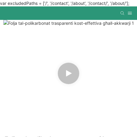
var excludedPaths = ['/', '/contact', '/about', '/contact/', '/about/'];