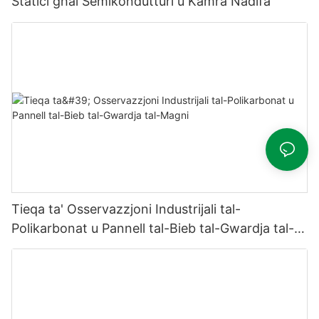
Statiċi għal Semikondutturi u Kamra Nadifa
Tieqa ta' Osservazzjoni Industrijali tal-
Polikarbonat u Pannell tal-Bieb tal-Gwardja tal-
Magni