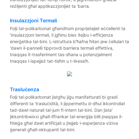
reżiljenti għal applikazzjonijiet ta 'barra.
Insulazzjoni Termali
Folji tal-polikarbonat għandhom proprjetajiet eċċellenti ta
'insulazzjoni termali, li jgħinu biex itejbu l-effiċjenza
enerġetika tal-bini. L-istruttura b'ħafna ħitan jew ċellulari ta
'dawn il-pannelli tipprovdi barriera termali effettiva,
tnaqqas it-trasferiment tas-sħana u potenzjalment
tnaqqas l-ispejjeż tat-tisħin u t-tkessiħ.
Trasluċenza
Folji tal-polikarbonat jistgħu jiġu manifatturati bi gradi
differenti ta 'trasluċidità, li jippermettu d-dħul ikkontrollat ​​
tad-dawl naturali tal-jum fl-intern tal-bini. Dan jista'
jikkontribwixxi għall-iffrankar tal-enerġija billi jnaqqas il-
ħtieġa għal dawl artifiċjali u jtejjeb l-esperjenza viżiva
ġenerali għall-okkupanti tal-bini.