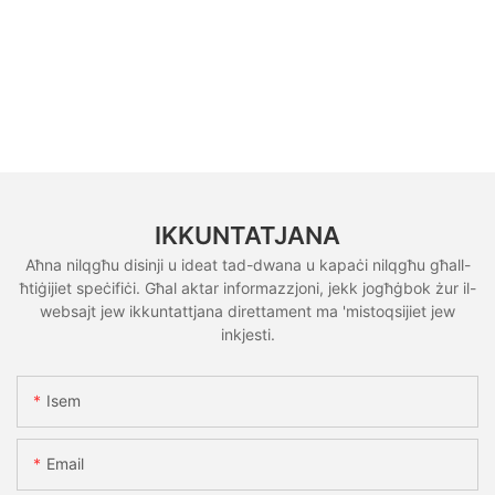
IKKUNTATJANA
Aħna nilqgħu disinji u ideat tad-dwana u kapaċi nilqgħu għall-
ħtiġijiet speċifiċi. Għal aktar informazzjoni, jekk jogħġbok żur il-
websajt jew ikkuntattjana direttament ma 'mistoqsijiet jew
inkjesti.
Isem
Email