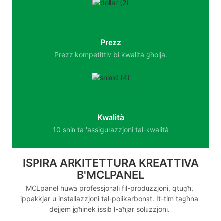
Prezz
Prezz kompetittiv bi kwalità għolja.
Kwalità
10 snin ta 'assigurazzjoni tal-kwalità
ISPIRA ARKITETTURA KREATTIVA
B'MCLPANEL
MCLpanel huwa professjonali fil-produzzjoni, qtugħ,
ippakkjar u installazzjoni tal-polikarbonat. It-tim tagħna
dejjem jgħinek issib l-aħjar soluzzjoni.