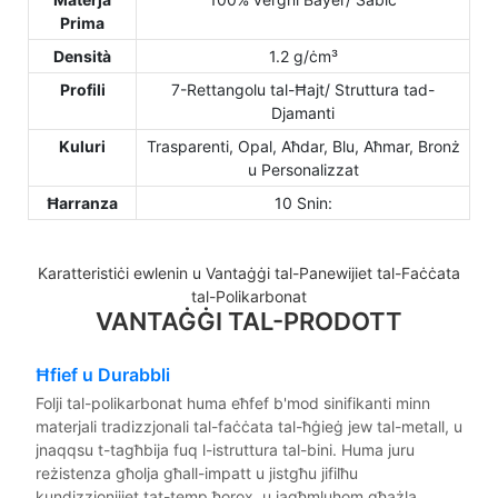
Prima
Densità
1.2 g/ċm³
Profili
7-Rettangolu tal-Ħajt/ Struttura tad-
Djamanti
Kuluri
Trasparenti, Opal, Aħdar, Blu, Aħmar, Bronż
u Personalizzat
Ħarranza
10 Snin:
Karatteristiċi ewlenin u Vantaġġi tal-Panewijiet tal-Faċċata
tal-Polikarbonat
VANTAĠĠI TAL-PRODOTT
Ħfief u Durabbli
Folji tal-polikarbonat huma eħfef b'mod sinifikanti minn
materjali tradizzjonali tal-faċċata tal-ħġieġ jew tal-metall, u
jnaqqsu t-tagħbija fuq l-istruttura tal-bini. Huma juru
reżistenza għolja għall-impatt u jistgħu jifilħu
kundizzjonijiet tat-temp ħorox, u jagħmluhom għażla