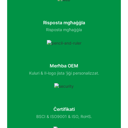
Risposta mgħaġġla
Risposta mgħaġġla
Merħba OEM
Kuluri & Il-logo jista 'jiġi personalizzat.
Ċertifikati
BSCI & ISO9001 & ISO, RoHS.