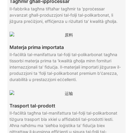
Tagħmir għall-ipproċessar
Il-fabbrika tagħna tiftaħar tagħmir ta 'pproċessar
avvanzat għall-produzzjoni tal-folji tal-polikarbonat, li
jiżgura preċiżjoni, effiċjenza u riżultati ta' kwalità għolja.
Materja prima importata
Il-faċilità tal-manifattura tal-folji tal-polikarbonat tagħna
tissorbi materja prima ta 'kwalità għolja minn fornituri
internazzjonali ta' fiduċja. Il-materjali importati jiżguraw il-
produzzjoni ta 'folji tal-polikarbonat premium b'ċarezza,
durabilità u prestazzjoni eċċellenti.
Trasport tal-prodott
Il-faċilità tagħna tal-manifattura tal-folji tal-polikarbonat
tiżgura trasport bla xkiel u affidabbli tal-prodotti lesti.
Aħna naħdmu ma 'sieħba loġistika ta' fiduċja biex
nittrattaw il-kunsinna effiċjenti u sigura tal-folji tal-