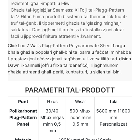
reżistenti għall-impatti u l-liwi.
Għażla tal-Igglejżjar Seamless: Xi Folji tal-Plagg-Pattern
ta '7 Ħitan huma prodotti b'sistema ta' thermoclick fuq it-
truf tal-ġenb, li tippermetti għażla ta 'glazing mingħajr
saldatura. Dan jagħmel il-proċess ta 'installazzjoni aktar
faċli u jipprovdi finitura attraenti viżwalment.
ClickLoc 7 Walls Plug-Pattern Polycarbonate Sheet ħarġu
bħala għażla popolari għall-bini ta 'barra u faċċati minħabba
l-prestazzjoni eċċezzjonali tagħhom u l-versatilità tad-disinn.
Dawn il-pannelli joffru firxa ta 'benefiċċji li jagħmluhom
għażla attraenti għall-periti, kuntratturi, u sidien tal-bini.
PARAMETRI TAL-PRODOTT
Punt
Ħxus
Wisa'
Tula
Polikarbonat
30/40
500 Mhux
5800 mm 11800
Plug-Pattern
Mhux inqas
inqas minn
mm
Panel
minn 0,5
0,5 mm
Personalizzat
mm
Materja
100% verġni Bayer/ Sabic