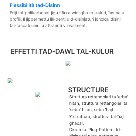
Flessibilità tad-Disinn
Folji tal-polikarbonat jiġu f'firxa wiesgħa ta 'kuluri, ħxuna u
profili, li jippermettu lill-periti u d-disinjaturi joħolqu disinji
tal-faċċati uniċi u attraenti viżwalment.
EFFETTI TAD-DAWL TAL-KULUR
STRUCTURE
Struttura rettangolari ta 'erba'
ħitan, struttura rettangolari ta
'seba' ħitan, seba 'ħajt
x
struttura, struttura tal-ħajt
għaxar.
Disinn ta 'Plug-Pattern: Id-
disinn ta' plug-pattern ta