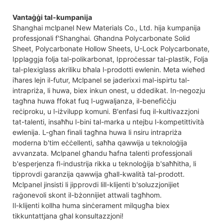
Vantaġġi tal-kumpanija
Shanghai mclpanel New Materials Co., Ltd. hija kumpanija
professjonali f'Shanghai. Għandna Polycarbonate Solid
Sheet, Polycarbonate Hollow Sheets, U-Lock Polycarbonate,
Ipplaggja folja tal-polikarbonat, Ipproċessar tal-plastik, Folja
tal-plexiglass akriliku bħala l-prodotti ewlenin. Meta wieħed
iħares lejn il-futur, Mclpanel se jaderixxi mal-ispirtu tal-
intrapriża, li huwa, biex inkun onest, u ddedikat. In-negozju
tagħna huwa ffokat fuq l-ugwaljanza, il-benefiċċju
reċiproku, u l-iżvilupp komuni. B'enfasi fuq il-kultivazzjoni
tat-talenti, insaħħu l-bini tal-marka u ntejbu l-kompetittività
ewlenija. L-għan finali tagħna huwa li nsiru intrapriża
moderna b'tim eċċellenti, saħħa qawwija u teknoloġija
avvanzata. Mclpanel għandu ħafna talenti professjonali
b'esperjenza fl-industrija rikka u teknoloġija b'saħħitha, li
tipprovdi garanzija qawwija għall-kwalità tal-prodott.
Mclpanel jinsisti li jipprovdi lill-klijenti b'soluzzjonijiet
raġonevoli skont il-bżonnijiet attwali tagħhom.
Il-klijenti kollha huma sinċerament milqugħa biex
tikkuntattjana għal konsultazzjoni!