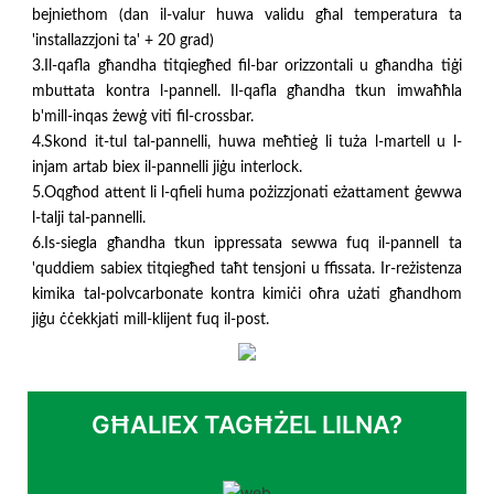
bejniethom (dan il-valur huwa validu għal temperatura ta
'installazzjoni ta' + 20 grad)
3.Il-qafla għandha titqiegħed fil-bar orizzontali u għandha tiġi
mbuttata kontra l-pannell. Il-qafla għandha tkun imwaħħla
b'mill-inqas żewġ viti fil-crossbar.
4.Skond it-tul tal-pannelli, huwa meħtieġ li tuża l-martell u l-
injam artab biex il-pannelli jiġu interlock.
5.Oqgħod attent li l-qfieli huma pożizzjonati eżattament ġewwa
l-talji tal-pannelli.
6.Is-siegla għandha tkun ippressata sewwa fuq il-pannell ta
'quddiem sabiex titqiegħed taħt tensjoni u ffissata. Ir-reżistenza
kimika tal-polvcarbonate kontra kimiċi oħra użati għandhom
jiġu ċċekkjati mill-klijent fuq il-post.
GĦALIEX TAGĦŻEL LILNA?