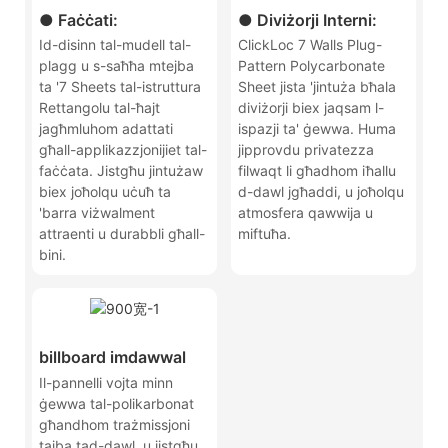
● Faċċati:
● Diviżorji Interni:
Id-disinn tal-mudell tal-
ClickLoc 7 Walls Plug-
plagg u s-saħħa mtejba
Pattern Polycarbonate
ta '7 Sheets tal-istruttura
Sheet jista 'jintuża bħala
Rettangolu tal-ħajt
diviżorji biex jaqsam l-
jagħmluhom adattati
ispazji ta' ġewwa. Huma
għall-applikazzjonijiet tal-
jipprovdu privatezza
faċċata. Jistgħu jintużaw
filwaqt li għadhom iħallu
biex joħolqu uċuħ ta
d-dawl jgħaddi, u joħolqu
'barra viżwalment
atmosfera qawwija u
attraenti u durabbli għall-
miftuħa.
bini.
billboard imdawwal
Il-pannelli vojta minn
ġewwa tal-polikarbonat
għandhom trażmissjoni
tajba tad-dawl, u jistgħu