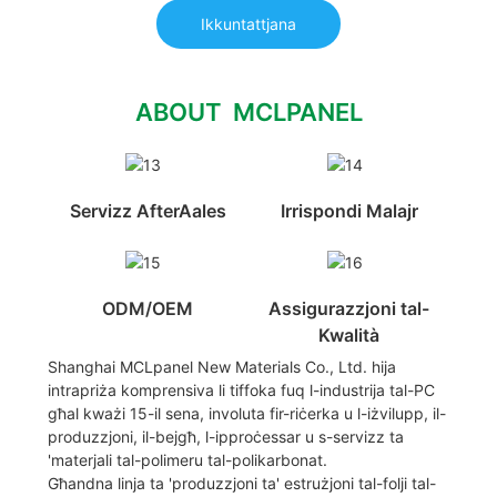
Ikkuntattjana
ABOUT MCLPANEL
Servizz AfterAales
Irrispondi Malajr
ODM/OEM
Assigurazzjoni tal-
Kwalità
Shanghai MCLpanel New Materials Co., Ltd. hija
intrapriża komprensiva li tiffoka fuq l-industrija tal-PC
għal kważi 15-il sena, involuta fir-riċerka u l-iżvilupp, il-
produzzjoni, il-bejgħ, l-ipproċessar u s-servizz ta
'materjali tal-polimeru tal-polikarbonat.
Għandna linja ta 'produzzjoni ta' estrużjoni tal-folji tal-