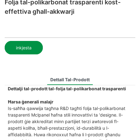
Folja tal-polikarbonat trasparenti kost-
effettiva għall-akkwarji
inkjesta
Dettall Tal-Prodott
Dettalji tal-prodott tal-folja tal-polikarbonat trasparenti
Ħarsa ġenerali malajr
Is-saħħa qawwija tagħna R&D tagħti folja tal-polikarbonat
trasparenti Mclpanel ħafna stili innovattivi ta 'designe. Il-
prodott ġie akkreditat minn partijiet terzi awtorevoli fl-
aspetti kollha, bħall-prestazzjoni, id-durabilità u l-
affidabbiltà. Huwa rikonoxxut ħafna li l-prodott għandu