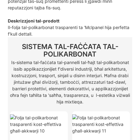
potenzjal tas-suq promettenti peress li jgawdi minn
reputazzjoni tajba fis-suq.
Deskrizzjoni tal-prodott
Il-folja tal-polikarbonat trasparenti ta 'Mclpanel hija perfetta
f'kull dettall.
SISTEMA TAL-FAĊĊATA TAL-
POLIKARBONAT
Is-sistema tal-faċċata tal-pannelli tal-ħajt tal-polikarbonat
issib applikazzjonijiet f'diversi industriji, bħal arkitettura,
kostruzzjoni, trasport, sinjali u disinn interjuri. Ħafna drabi
jintużaw għal diviżorji, tamboċċi, attrezzaturi tad-dawl,
barrieri protettivi, elementi dekorattivi, u applikazzjonijiet
oħra fejn taħlita ta 'saħħa, trasparenza, u l-estetika viżwali
hija mixtieqa.