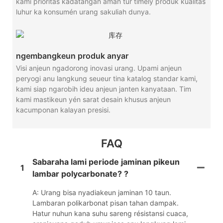
kami prioritas kadatangan aman tur timely produk kualitas
luhur ka konsumén urang sakuliah dunya.
ngembangkeun produk anyar
Visi anjeun ngadorong inovasi urang. Upami anjeun
peryogi anu langkung seueur tina katalog standar kami,
kami siap ngarobih ideu anjeun janten kanyataan. Tim
kami mastikeun yén sarat desain khusus anjeun
kacumponan kalayan presisi.
FAQ
Sabaraha lami periode jaminan pikeun
1
lambar polycarbonate? ?
A: Urang bisa nyadiakeun jaminan 10 taun.
Lambaran polikarbonat pisan tahan dampak.
Hatur nuhun kana suhu sareng résistansi cuaca,