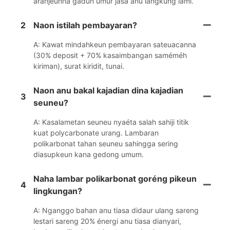
aranjeunna gaduh umur jasa anu langkung lami.
2
Naon istilah pembayaran?
A: Kawat mindahkeun pembayaran sateuacanna
(30% deposit + 70% kasaimbangan saméméh
kiriman), surat kiridit, tunai.
Naon anu bakal kajadian dina kajadian
3
seuneu?
A: Kasalametan seuneu nyaéta salah sahiji titik
kuat polycarbonate urang. Lambaran
polikarbonat tahan seuneu sahingga sering
diasupkeun kana gedong umum.
Naha lambar polikarbonat goréng pikeun
4
lingkungan?
A: Nganggo bahan anu tiasa didaur ulang sareng
lestari sareng 20% ​​énergi anu tiasa dianyari,