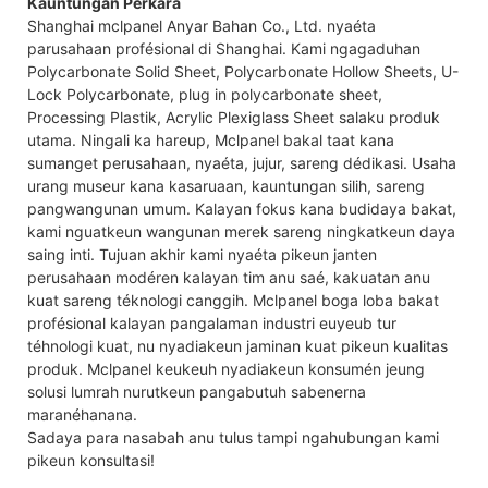
Kauntungan Perkara
Shanghai mclpanel Anyar Bahan Co., Ltd. nyaéta
parusahaan profésional di Shanghai. Kami ngagaduhan
Polycarbonate Solid Sheet, Polycarbonate Hollow Sheets, U-
Lock Polycarbonate, plug in polycarbonate sheet,
Processing Plastik, Acrylic Plexiglass Sheet salaku produk
utama. Ningali ka hareup, Mclpanel bakal taat kana
sumanget perusahaan, nyaéta, jujur, sareng dédikasi. Usaha
urang museur kana kasaruaan, kauntungan silih, sareng
pangwangunan umum. Kalayan fokus kana budidaya bakat,
kami nguatkeun wangunan merek sareng ningkatkeun daya
saing inti. Tujuan akhir kami nyaéta pikeun janten
perusahaan modéren kalayan tim anu saé, kakuatan anu
kuat sareng téknologi canggih. Mclpanel boga loba bakat
profésional kalayan pangalaman industri euyeub tur
téhnologi kuat, nu nyadiakeun jaminan kuat pikeun kualitas
produk. Mclpanel keukeuh nyadiakeun konsumén jeung
solusi lumrah nurutkeun pangabutuh sabenerna
maranéhanana.
Sadaya para nasabah anu tulus tampi ngahubungan kami
pikeun konsultasi!