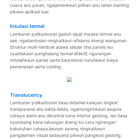
cuaca anu parah, ngajantenkeun pilihan anu tahan banting
pikeun aplikasi luar.
Insulasi termal
Lambaran polikarbonat gaduh sipat insulasi termal anu
saé, ngabantosan ningkatkeun efisiensi énergi wangunan.
Struktur multi-témbok atawa sélular tina panels ieu
nyadiakeun panghalang termal éféktif, ngurangan
mindahkeun panas sarta berpotensi nurunkeun biaya
pemanasan sarta cooling.
Translucency
Lambaran polikarbonat tiasa didamel kalayan tingkat
transparansi anu béda-béda, ngamungkinkeun asupna
cahaya alami anu dikontrol kana interior gedong. Ieu tiasa
nyumbang kana tabungan énergi ku cara ngirangan
kabutuhan cahaya jieunan sareng ningkatkeun
pangalaman visual sadayana pikeun pangeusi gedong.