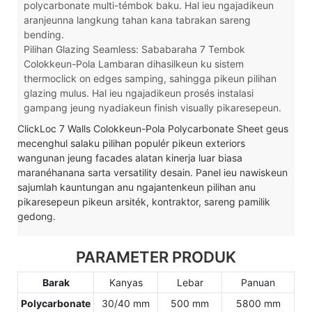
polycarbonate multi-témbok baku. Hal ieu ngajadikeun
aranjeunna langkung tahan kana tabrakan sareng
bending.
Pilihan Glazing Seamless: Sababaraha 7 Tembok
Colokkeun-Pola Lambaran dihasilkeun ku sistem
thermoclick on edges samping, sahingga pikeun pilihan
glazing mulus. Hal ieu ngajadikeun prosés instalasi
gampang jeung nyadiakeun finish visually pikaresepeun.
ClickLoc 7 Walls Colokkeun-Pola Polycarbonate Sheet geus
mecenghul salaku pilihan populér pikeun exteriors
wangunan jeung facades alatan kinerja luar biasa
maranéhanana sarta versatility desain. Panel ieu nawiskeun
sajumlah kauntungan anu ngajantenkeun pilihan anu
pikaresepeun pikeun arsiték, kontraktor, sareng pamilik
gedong.
PARAMETER PRODUK
Barak
Kanyas
Lebar
Panuan
Polycarbonate
30/40 mm
500 mm
5800 mm