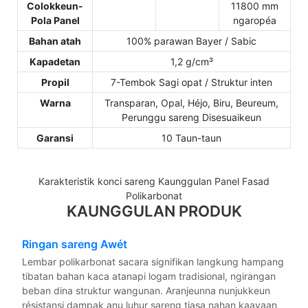
Colokkeun-
11800 mm
Pola Panel
ngaropéa
Bahan atah
100% parawan Bayer / Sabic
Kapadetan
1,2 g/cm³
Propil
7-Tembok Sagi opat / Struktur inten
Warna
Transparan, Opal, Héjo, Biru, Beureum,
Perunggu sareng Disesuaikeun
Garansi
10 Taun-taun
Karakteristik konci sareng Kaunggulan Panel Fasad
Polikarbonat
KAUNGGULAN PRODUK
Ringan sareng Awét
Lembar polikarbonat sacara signifikan langkung hampang
tibatan bahan kaca atanapi logam tradisional, ngirangan
beban dina struktur wangunan. Aranjeunna nunjukkeun
résistansi dampak anu luhur sareng tiasa nahan kaayaan