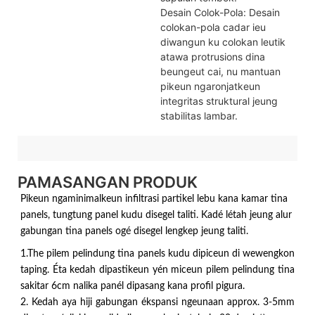
Desain Colok-Pola: Desain
colokan-pola cadar ieu
diwangun ku colokan leutik
atawa protrusions dina
beungeut cai, nu mantuan
pikeun ngaronjatkeun
integritas struktural jeung
stabilitas lambar.
PAMASANGAN PRODUK
Pikeun ngaminimalkeun infiltrasi partikel lebu kana kamar tina
panels, tungtung panel kudu disegel taliti. Kadé létah jeung alur
gabungan tina panels ogé disegel lengkep jeung taliti.
1.The pilem pelindung tina panels kudu dipiceun di wewengkon
taping. Éta kedah dipastikeun yén miceun pilem pelindung tina
sakitar 6cm nalika panél dipasang kana profil pigura.
2. Kedah aya hiji gabungan ékspansi ngeunaan approx. 3-5mm