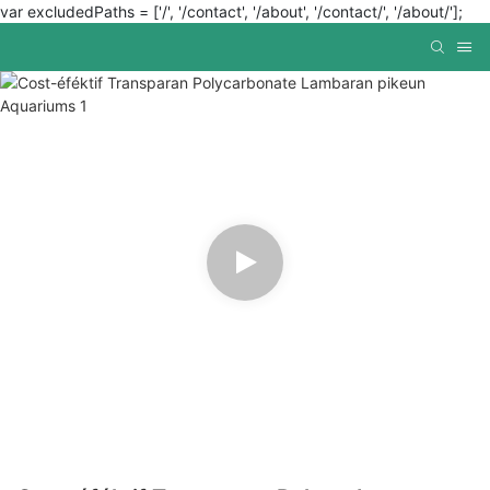
var excludedPaths = ['/', '/contact', '/about', '/contact/', '/about/'];