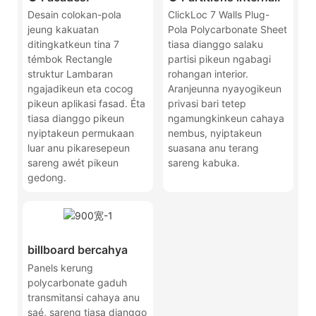
Desain colokan-pola
ClickLoc 7 Walls Plug-
jeung kakuatan
Pola Polycarbonate Sheet
ditingkatkeun tina 7
tiasa dianggo salaku
témbok Rectangle
partisi pikeun ngabagi
struktur Lambaran
rohangan interior.
ngajadikeun eta cocog
Aranjeunna nyayogikeun
pikeun aplikasi fasad. Éta
privasi bari tetep
tiasa dianggo pikeun
ngamungkinkeun cahaya
nyiptakeun permukaan
nembus, nyiptakeun
luar anu pikaresepeun
suasana anu terang
sareng awét pikeun
sareng kabuka.
gedong.
billboard bercahya
Panels kerung
polycarbonate gaduh
transmitansi cahaya anu
saé, sareng tiasa dianggo