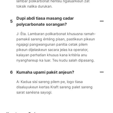
lambar polikarbonat henteu ngaluarkeun zat
toksik nalika durukan.
Dupi abdi tiasa masang cadar
5
polycarbonate sorangan?
J: Éta. Lambaran polikarbonat khususna ramah-
pamaké sareng énténg pisan, pastikeun pikeun
ngajagi pangwangunan panitia cetak pilem
pikeun dijelaskeun sacara jelas ka operator,
kalayan perhatian khusus kana kritéria anu
nyanghareup ka luar. Teu kudu salah dipasang.
6
Kumaha upami pakét anjeun?
A: Kadua sisi sareng pilem pe, logo tiasa
disaluyukeun kertas Kraft sareng palet sareng
sarat sanésna sayogi.