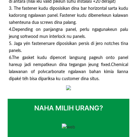
di antara (nilai ieu valid pikeun suhu instalasi +20 derajat)
3. The fastener kudu diposisikan dina bar horizontal sarta kudu
kadorong ngalawan panel. Fastener kudu dibenerkeun kalawan
sahenteuna dua screws dina palang.
4.Depending on panjangna panel, perlu ngagunakeun palu
jeung softwood mun interlock nu panels.
5. Jaga yén fastenersare diposisikan persis di jero notches tina
panels.
6.The gasket kudu dipencet langsung pageuh onto panel
hareup jadi nempatkeun dina tegangan jeung fixed.Chemical
lalawanan of polvcarbonate ngalawan bahan kimia lianna
dipaké téh bisa dipariksa ku customer dina situs.
NAHA MILIH URANG?