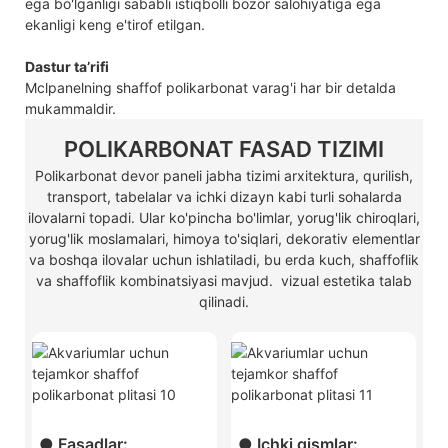
ega bo'lganligi sababli istiqbolli bozor salohiyatiga ega
ekanligi keng e'tirof etilgan.
Dastur taʼrifi
Mclpanelning shaffof polikarbonat varag'i har bir detalda
mukammaldir.
POLIKARBONAT FASAD TIZIMI
Polikarbonat devor paneli jabha tizimi arxitektura, qurilish,
transport, tabelalar va ichki dizayn kabi turli sohalarda
ilovalarni topadi. Ular ko'pincha bo'limlar, yorug'lik chiroqlari,
yorug'lik moslamalari, himoya to'siqlari, dekorativ elementlar
va boshqa ilovalar uchun ishlatiladi, bu erda kuch, shaffoflik
va shaffoflik kombinatsiyasi mavjud. vizual estetika talab
qilinadi.
● Fasadlar:
● Ichki qismlar: