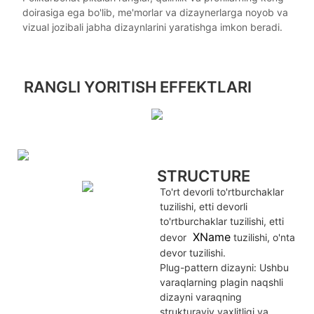
doirasiga ega bo'lib, me'morlar va dizaynerlarga noyob va
vizual jozibali jabha dizaynlarini yaratishga imkon beradi.
RANGLI YORITISH EFFEKTLARI
STRUCTURE
To'rt devorli to'rtburchaklar
tuzilishi, etti devorli
to'rtburchaklar tuzilishi, etti
XName
devor
tuzilishi, o'nta
devor tuzilishi.
Plug-pattern dizayni: Ushbu
varaqlarning plagin naqshli
dizayni varaqning
strukturaviy yaxlitligi va