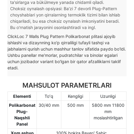
ta'sirlarga va bükülmeye yanada chidamli qiladi.
Choksiz oynalash opsiyasi: Ba'zi 7 devorli Plug-Pattern
choyshablari yon qirralarning termoklik tizimi bilan ishlab
chiqariladi, bu esa choksiz oynalash imkoniyatini beradi.
Bu o'rnatish jarayonini osonlashtiradi va ingl.
ClickLoc 7 Walls Plug Pattern Polikarbonat plitasi ajoyib
ishlashi va dizaynning ko'p qirraliligi tufayli tashqi va
jabhalarni qurish uchun mashhur tanlov sifatida paydo bo'ldi.
Ushbu panellar me'morlar, pudratchilar va binolar egalari
uchun jozibador variant bo'lgan bir qator afzalliklarni taklif
etadi.
MAHSULOT PARAMETRLARI
Elementi
Toʻq
Kengligi
Uzunligi
Polikarbonat
30/40 mm
500 mm
5800 mm 11800
Plug-
mm
Naqshli
moslashtirilgan
Panel
Xom ashyo
100% bokira Bayer/ Sabic