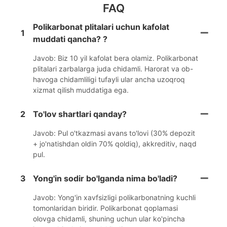
FAQ
Polikarbonat plitalari uchun kafolat
1
muddati qancha? ?
Javob: Biz 10 yil kafolat bera olamiz. Polikarbonat
plitalari zarbalarga juda chidamli. Harorat va ob-
havoga chidamliligi tufayli ular ancha uzoqroq
xizmat qilish muddatiga ega.
2
To'lov shartlari qanday?
Javob: Pul o'tkazmasi avans to'lovi (30% depozit
+ jo'natishdan oldin 70% qoldiq), akkreditiv, naqd
pul.
3
Yong'in sodir bo'lganda nima bo'ladi?
Javob: Yong'in xavfsizligi polikarbonatning kuchli
tomonlaridan biridir. Polikarbonat qoplamasi
olovga chidamli, shuning uchun ular ko'pincha