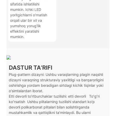
sifatida ishlatilishi
mumkin. Ichki LED
yoritgichlarni o'rnatish
orqali ular bir xil va
yumshoq yorug'lik
effektini yaratishi
mumkin.
DASTUR TAʼRIFI
Plug-pattern dizayni: Ushbu varaqlarning plagin naqshli
dizayni varaqning strukturaviy yaxlitligi va barqarorligini
oshirishga yordam beradigan sirtdagi kichik tiqinlar yoki
o'simtalardan iborat.
Etti devorli to'rtburchaklar tuzilishi: etti devorli
Toʻgʻri
koʻrsatish
Ushbu plitalarning tuzilishi standart ko'p
devorli polikarbonat plitalari bilan solishtirganda
mustahkamlik va qattiqlikni ta'minlaydi. Bu ularni