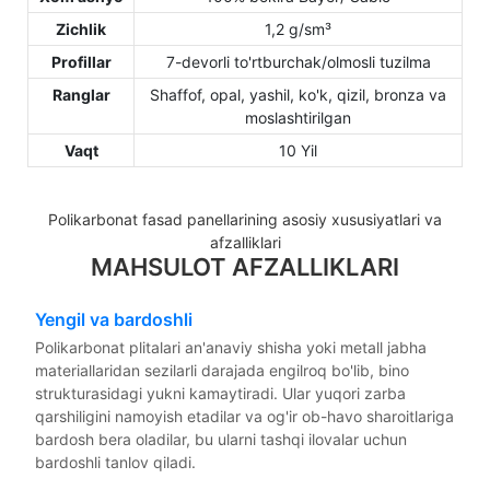
Zichlik
1,2 g/sm³
Profillar
7-devorli to'rtburchak/olmosli tuzilma
Ranglar
Shaffof, opal, yashil, ko'k, qizil, bronza va
moslashtirilgan
Vaqt
10 Yil
Polikarbonat fasad panellarining asosiy xususiyatlari va
afzalliklari
MAHSULOT AFZALLIKLARI
Yengil va bardoshli
Polikarbonat plitalari an'anaviy shisha yoki metall jabha
materiallaridan sezilarli darajada engilroq bo'lib, bino
strukturasidagi yukni kamaytiradi. Ular yuqori zarba
qarshiligini namoyish etadilar va og'ir ob-havo sharoitlariga
bardosh bera oladilar, bu ularni tashqi ilovalar uchun
bardoshli tanlov qiladi.