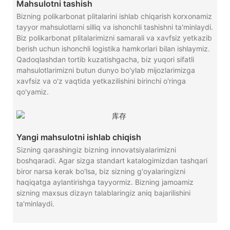
Mahsulotni tashish
Bizning polikarbonat plitalarini ishlab chiqarish korxonamiz
tayyor mahsulotlarni silliq va ishonchli tashishni ta'minlaydi.
Biz polikarbonat plitalarimizni samarali va xavfsiz yetkazib
berish uchun ishonchli logistika hamkorlari bilan ishlaymiz.
Qadoqlashdan tortib kuzatishgacha, biz yuqori sifatli
mahsulotlarimizni butun dunyo bo'ylab mijozlarimizga
xavfsiz va o'z vaqtida yetkazilishini birinchi o'ringa
qo'yamiz.
Yangi mahsulotni ishlab chiqish
Sizning qarashingiz bizning innovatsiyalarimizni
boshqaradi. Agar sizga standart katalogimizdan tashqari
biror narsa kerak bo'lsa, biz sizning g'oyalaringizni
haqiqatga aylantirishga tayyormiz. Bizning jamoamiz
sizning maxsus dizayn talablaringiz aniq bajarilishini
ta'minlaydi.