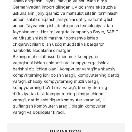
ishlab chiqarish liniyasi mavjud va shu bilan birga
Germaniyadan import qilingan UV qo'shma ekstruziya
uskunalarini joriy qilamiz va mahsulot sifatini ta'minlash
uchun ishlab chiqarish jarayonini qat'iy nazorat qilish
uchun Tayvanning ishlab chiqarish texnologiyasidan
foydalanamiz. Hozirgi vaqtda kompaniya Bayer, SABIC
va Mitsubishi kabi mashhur xomashyo ishlab
chiqaruvchilari bilan uzoq muddatli va barqaror
hamkorlik aloqalarini o'rnatgan.
Bizning mahsulot assortimentimiz kompyuter
varaqlarini ishlab chiqarish va kompyuterga ishlov
berishni o'z ichiga oladi. Kompyuter varag'iga shaxsiy
kompyuterning ichi bo'sh varag'i, kompyuterning qattiq
varag'i, shaxsiy kompyuterning muzli varag'i,
kompyuterning bo'rttirma varag'i, kompyuterning
diffuziya taxtasi, kompyuterning olovga chidamli
varag'i, qattiqlashtirilgan kompyuter varaqlari, U
qulflangan kompyuter varag'i, plagin kompyuter
varag'i va boshqalar kiradi.