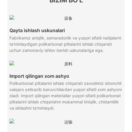
BIZIM BO'L
Qayta ishlash uskunalari
Fabrikamız aniqlik, samaradorlik va yuqori sifatli natijalarni
ta'minlaydigan polikarbonat plitalarini ishlab chiqarish
uchun zamonaviy ishlov berish uskunalariga ega.
Import qilingan xom ashyo
Polikarbonat plitalarini ishlab chiqarish zavodimiz ishonchli
xalqaro yetkazib beruvchilardan yuqori sifatli xom ashyoni
oladi. Import qilingan materiallar yuqori sifatli polikarbonat
plitalarini ishlab chiqarishni mukammal tiniqlik, chidamlilik
va ishlashni ta'minlaydi.