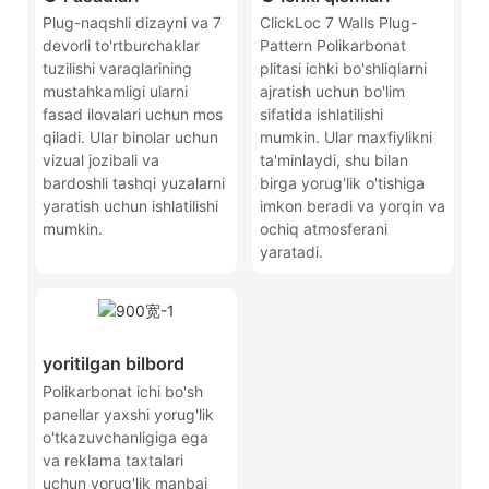
Plug-naqshli dizayni va 7
ClickLoc 7 Walls Plug-
devorli to'rtburchaklar
Pattern Polikarbonat
tuzilishi varaqlarining
plitasi ichki bo'shliqlarni
mustahkamligi ularni
ajratish uchun bo'lim
fasad ilovalari uchun mos
sifatida ishlatilishi
qiladi. Ular binolar uchun
mumkin. Ular maxfiylikni
vizual jozibali va
ta'minlaydi, shu bilan
bardoshli tashqi yuzalarni
birga yorug'lik o'tishiga
yaratish uchun ishlatilishi
imkon beradi va yorqin va
mumkin.
ochiq atmosferani
yaratadi.
yoritilgan bilbord
Polikarbonat ichi bo'sh
panellar yaxshi yorug'lik
o'tkazuvchanligiga ega
va reklama taxtalari
uchun yorug'lik manbai