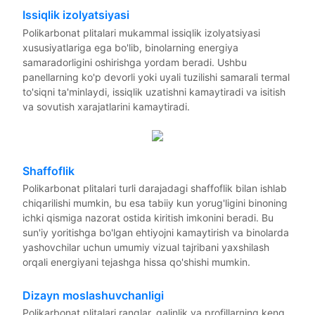
Issiqlik izolyatsiyasi
Polikarbonat plitalari mukammal issiqlik izolyatsiyasi
xususiyatlariga ega bo'lib, binolarning energiya
samaradorligini oshirishga yordam beradi. Ushbu
panellarning ko'p devorli yoki uyali tuzilishi samarali termal
to'siqni ta'minlaydi, issiqlik uzatishni kamaytiradi va isitish
va sovutish xarajatlarini kamaytiradi.
Shaffoflik
Polikarbonat plitalari turli darajadagi shaffoflik bilan ishlab
chiqarilishi mumkin, bu esa tabiiy kun yorug'ligini binoning
ichki qismiga nazorat ostida kiritish imkonini beradi. Bu
sun'iy yoritishga bo'lgan ehtiyojni kamaytirish va binolarda
yashovchilar uchun umumiy vizual tajribani yaxshilash
orqali energiyani tejashga hissa qo'shishi mumkin.
Dizayn moslashuvchanligi
Polikarbonat plitalari ranglar, qalinlik va profillarning keng