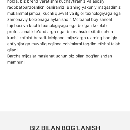
holda, biz brend yaratishni kuchaytiramiz va asosiy
raqobatbardoshlikni oshiramiz. Bizning yakuniy maqsadimiz
mukammal jamoa, kuchli quvvat va ilg'or texnologiyaga ega
zamonaviy korxonaga aylanishdir. Mclpanel boy sanoat
tajribasi va kuchli texnologiyaga ega bo'lgan ko'plab
professional iste'dodlarga ega, bu mahsulot sifati uchun
kuchli kafolat beradi. Mclpanel mijozlarga ularning haqiqiy
ehtiyojlariga muvofiq oqilona echimlarni taqdim etishni talab
qiladi.
Barcha mijozlar maslahat uchun biz bilan bog'lanishdan
mamnun!
BIZ BILAN BOG'LANISH