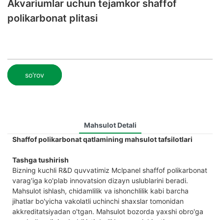
Akvariumlar uchun tejamkor shaffof
polikarbonat plitasi
so'rov
Mahsulot Detali
Shaffof polikarbonat qatlamining mahsulot tafsilotlari
Tashga tushirish
Bizning kuchli R&D quvvatimiz Mclpanel shaffof polikarbonat
varag'iga ko'plab innovatsion dizayn uslublarini beradi.
Mahsulot ishlash, chidamlilik va ishonchlilik kabi barcha
jihatlar bo'yicha vakolatli uchinchi shaxslar tomonidan
akkreditatsiyadan o'tgan. Mahsulot bozorda yaxshi obro'ga