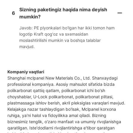
Sizning paketingiz haqida nima deyish
6
mumkin?
Javob: PE plyonkalari bo'lgan har ikki tomon ham
logotip Kraft qog'oz va sxemasidan
moslashtirilishi mumkin va boshqa talablar
mavjud.
Kompaniy vaqtlari
Shanghai mclpanel New Materials Co., Ltd. Shanxaydagi
professional kompaniya. Asosiy mahsulot sifatida bizda
polikarbonat qattiq qatlam, polikarbonat ichi bo'sh
choyshablar, U-Lock polikarbonat, polikarbonat plitasi,
plastmassaga ishlov berish, akril pleksiglas varaqlari mavjud.
Kelajakga nazar tashlaydigan bo'lsak, Mclpanel korxona
ruhiga, ya'ni halol va fidoyilikka amal qiladi. Bizning
biznesimiz tenglik, o'zaro manfaat va umumiy rivojlanishga
qaratilgan. Iste'dodlarni rivojlantirishga e'tibor qaratgan