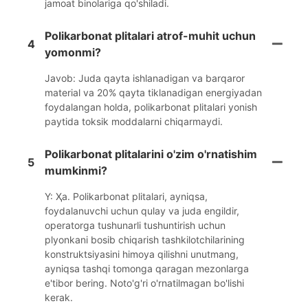
jamoat binolariga qo'shiladi.
Polikarbonat plitalari atrof-muhit uchun
4
yomonmi?
Javob: Juda qayta ishlanadigan va barqaror
material va 20% qayta tiklanadigan energiyadan
foydalangan holda, polikarbonat plitalari yonish
paytida toksik moddalarni chiqarmaydi.
Polikarbonat plitalarini o'zim o'rnatishim
5
mumkinmi?
Y: Ҳа. Polikarbonat plitalari, ayniqsa,
foydalanuvchi uchun qulay va juda engildir,
operatorga tushunarli tushuntirish uchun
plyonkani bosib chiqarish tashkilotchilarining
konstruktsiyasini himoya qilishni unutmang,
ayniqsa tashqi tomonga qaragan mezonlarga
e'tibor bering. Noto'g'ri o'rnatilmagan bo'lishi
kerak.