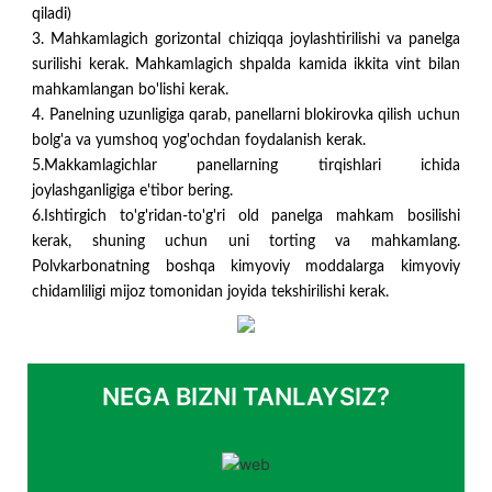
qiladi)
3. Mahkamlagich gorizontal chiziqqa joylashtirilishi va panelga
surilishi kerak. Mahkamlagich shpalda kamida ikkita vint bilan
mahkamlangan bo'lishi kerak.
4. Panelning uzunligiga qarab, panellarni blokirovka qilish uchun
bolg'a va yumshoq yog'ochdan foydalanish kerak.
5.Makkamlagichlar panellarning tirqishlari ichida
joylashganligiga e'tibor bering.
6.Ishtirgich to'g'ridan-to'g'ri old panelga mahkam bosilishi
kerak, shuning uchun uni torting va mahkamlang.
Polvkarbonatning boshqa kimyoviy moddalarga kimyoviy
chidamliligi mijoz tomonidan joyida tekshirilishi kerak.
NEGA BIZNI TANLAYSIZ?