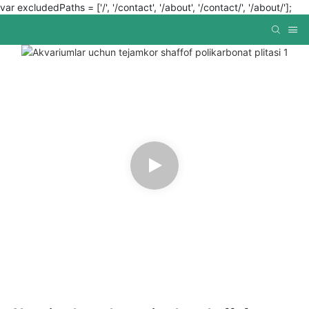
var excludedPaths = ['/', '/contact', '/about', '/contact/', '/about/'];