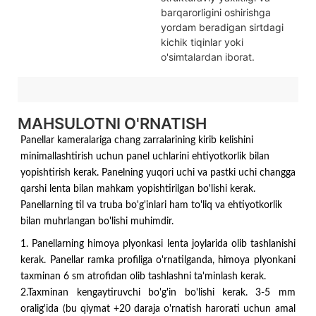
barqarorligini oshirishga
yordam beradigan sirtdagi
kichik tiqinlar yoki
o'simtalardan iborat.
MAHSULOTNI O'RNATISH
Panellar kameralariga chang zarralarining kirib kelishini
minimallashtirish uchun panel uchlarini ehtiyotkorlik bilan
yopishtirish kerak. Panelning yuqori uchi va pastki uchi changga
qarshi lenta bilan mahkam yopishtirilgan bo'lishi kerak.
Panellarning til va truba bo'g'inlari ham to'liq va ehtiyotkorlik
bilan muhrlangan bo'lishi muhimdir.
1. Panellarning himoya plyonkasi lenta joylarida olib tashlanishi
kerak. Panellar ramka profiliga o'rnatilganda, himoya plyonkani
taxminan 6 sm atrofidan olib tashlashni ta'minlash kerak.
2.Taxminan kengaytiruvchi bo'g'in bo'lishi kerak. 3-5 mm
oralig'ida (bu qiymat +20 daraja o'rnatish harorati uchun amal