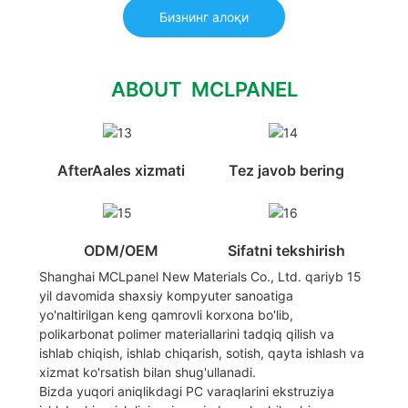
Бизнинг алоқи
ABOUT MCLPANEL
AfterAales xizmati
Tez javob bering
ODM/OEM
Sifatni tekshirish
Shanghai MCLpanel New Materials Co., Ltd. qariyb 15
yil davomida shaxsiy kompyuter sanoatiga
yo'naltirilgan keng qamrovli korxona bo'lib,
polikarbonat polimer materiallarini tadqiq qilish va
ishlab chiqish, ishlab chiqarish, sotish, qayta ishlash va
xizmat ko'rsatish bilan shug'ullanadi.
Bizda yuqori aniqlikdagi PC varaqlarini ekstruziya