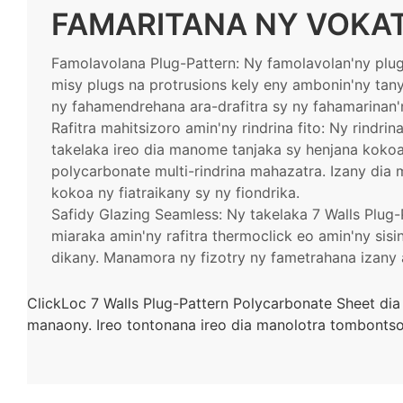
FAMARITANA NY VOKA
Famolavolana Plug-Pattern: Ny famolavolan'ny plug-
misy plugs na protrusions kely eny ambonin'ny tan
ny fahamendrehana ara-drafitra sy ny fahamarinan'
Rafitra mahitsizoro amin'ny rindrina fito: Ny rindrin
takelaka ireo dia manome tanjaka sy henjana kokoa
polycarbonate multi-rindrina mahazatra. Izany dia
kokoa ny fiatraikany sy ny fiondrika.
Safidy Glazing Seamless: Ny takelaka 7 Walls Plug-
miaraka amin'ny rafitra thermoclick eo amin'ny sisi
dikany. Manamora ny fizotry ny fametrahana izany 
ClickLoc 7 Walls Plug-Pattern Polycarbonate Sheet dia
manaony. Ireo tontonana ireo dia manolotra tombontsoa