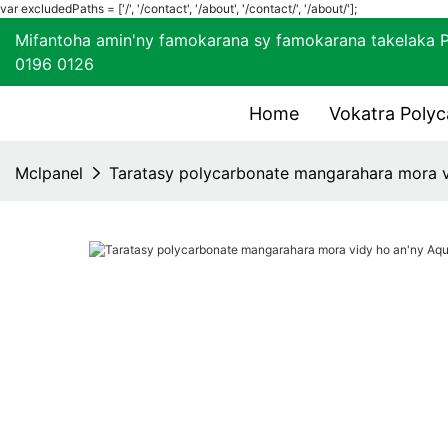
var excludedPaths = ['/', '/contact', '/about', '/contact/', '/about/'];
Mifantoha amin'ny famokarana sy famokarana tak
0196 0126
Home
Vokatra Poly
Mclpanel
Taratasy polycarbonate mangarahara mora v