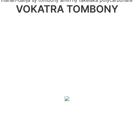
 manan-danja sy tombony amin'ny takelaka polycarbonate
VOKATRA TOMBONY