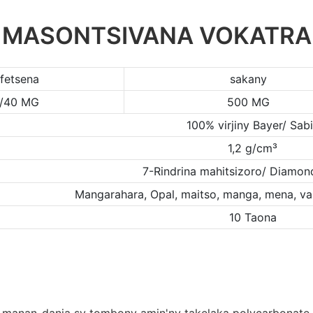
MASONTSIVANA VOKATRA
fetsena
sakany
/40 MG
500 MG
100% virjiny Bayer/ Sab
1,2 g/cm³
7-Rindrina mahitsizoro/ Diamond
Mangarahara, Opal, maitso, manga, mena, va
10 Taona