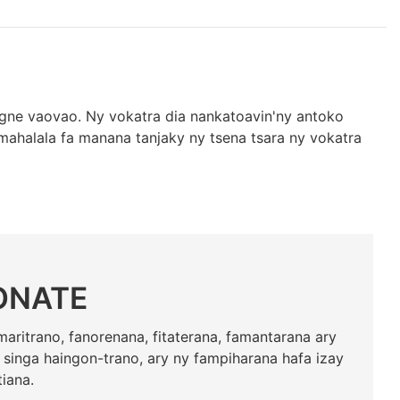
gne vaovao. Ny vokatra dia nankatoavin'ny antoko
-mahalala fa manana tanjaky ny tsena tsara ny vokatra
ONATE
maritrano, fanorenana, fitaterana, famantarana ary
a, singa haingon-trano, ary ny fampiharana hafa izay
iana.