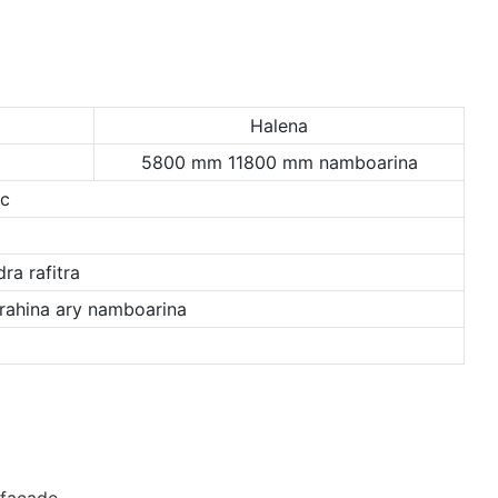
Halena
5800 mm 11800 mm namboarina
ic
ra rafitra
rahina ary namboarina