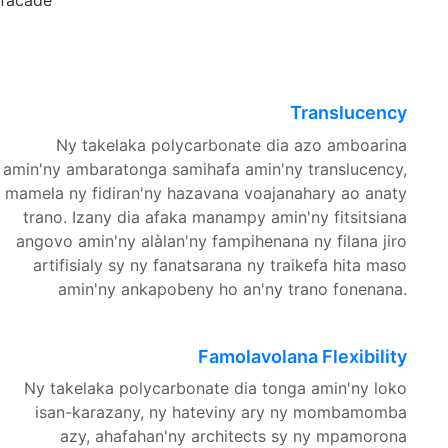
 facade
Translucency
Ny takelaka polycarbonate dia azo amboarina
amin'ny ambaratonga samihafa amin'ny translucency,
mamela ny fidiran'ny hazavana voajanahary ao anaty
trano. Izany dia afaka manampy amin'ny fitsitsiana
angovo amin'ny alàlan'ny fampihenana ny filana jiro
artifisialy sy ny fanatsarana ny traikefa hita maso
amin'ny ankapobeny ho an'ny trano fonenana.
Famolavolana Flexibility
Ny takelaka polycarbonate dia tonga amin'ny loko
isan-karazany, ny hateviny ary ny mombamomba
azy, ahafahan'ny architects sy ny mpamorona