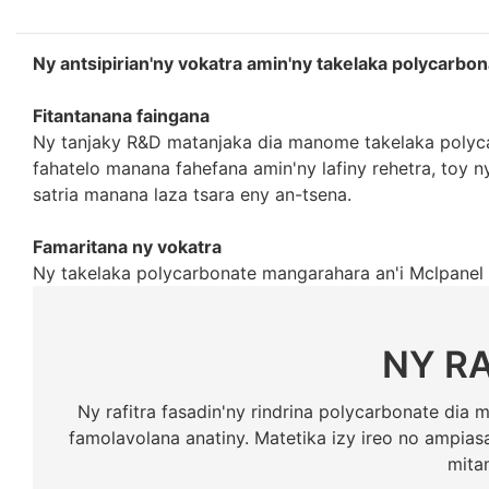
Ny antsipirian'ny vokatra amin'ny takelaka polycarb
Fitantanana faingana
Ny tanjaky R&D matanjaka dia manome takelaka polyca
fahatelo manana fahefana amin'ny lafiny rehetra, toy 
satria manana laza tsara eny an-tsena.
Famaritana ny vokatra
Ny takelaka polycarbonate mangarahara an'i Mclpanel di
NY R
Ny rafitra fasadin'ny rindrina polycarbonate dia 
famolavolana anatiny. Matetika izy ireo no ampiasai
mita