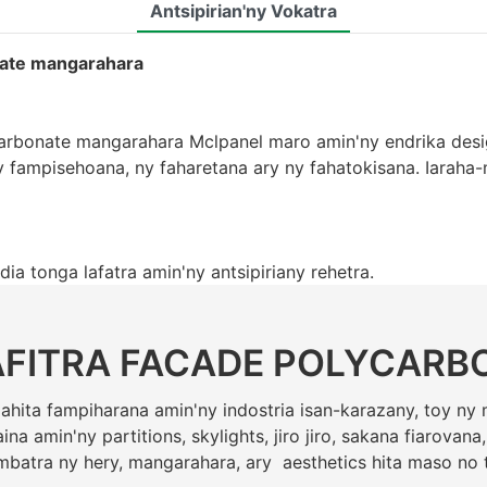
Antsipirian'ny Vokatra
onate mangarahara
rbonate mangarahara Mclpanel maro amin'ny endrika desi
ny fampisehoana, ny faharetana ary ny fahatokisana. Iaraha
a tonga lafatra amin'ny antsipiriany rehetra.
AFITRA FACADE POLYCARB
mahita fampiharana amin'ny indostria isan-karazany, toy ny 
na amin'ny partitions, skylights, jiro jiro, sakana fiarovan
mbatra ny hery, mangarahara, ary aesthetics hita maso no t