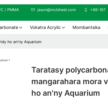
elaka PC / PMMA
jason@mclsheet.com
+86-187
carbonate
Vokatra Acrylic
Mombantsika
idy ho an'ny Aquarium
Taratasy polycarbon
mangarahara mora v
ho an'ny Aquarium