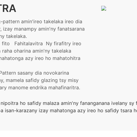
TRA
pattern amin'ireo takelaka ireo dia
y, izay manampy amin'ny fanatsarana
ny takelaka.
a fito
Fahitalavitra
Ny firafitry ireo
 raha oharina amin'ny takelaka
 mahatonga azy ireo ho mahatohitra
Pattern sasany dia novokarina
ny, mamela safidy glazing tsy misy
ary manome endrika mahafinaritra.
 nipoitra ho safidy malaza amin'ny fananganana ivelany sy
 isan-karazany izay mahatonga azy ireo ho safidy tsara ho