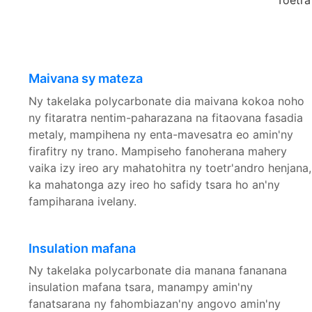
Toetra
Maivana sy mateza
Ny takelaka polycarbonate dia maivana kokoa noho
ny fitaratra nentim-paharazana na fitaovana fasadia
metaly, mampihena ny enta-mavesatra eo amin'ny
firafitry ny trano. Mampiseho fanoherana mahery
vaika izy ireo ary mahatohitra ny toetr'andro henjana,
ka mahatonga azy ireo ho safidy tsara ho an'ny
fampiharana ivelany.
Insulation mafana
Ny takelaka polycarbonate dia manana fananana
insulation mafana tsara, manampy amin'ny
fanatsarana ny fahombiazan'ny angovo amin'ny