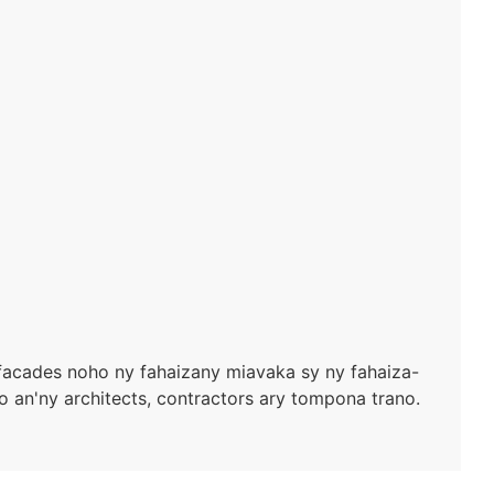
 facades noho ny fahaizany miavaka sy ny fahaiza-
 an'ny architects, contractors ary tompona trano.