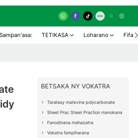
Sampan'asa:
TETIKASA
Loharano
Fifan
BETSAKA NY VOKATRA
ate
idy
Taratasy matevina polycarbonate
Sheet Prac Sheet Praction manokana
Fanodinana mahazatra
Vokatra fampiharana