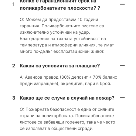
Колко е гаранционният срок на
1
поликарбонатните плоскости? ?
О: Можем да предоставим 10 години
гаранция. Поликарбонатните листове са
изключително устойчиви на удар.
Благодарение на тяхната устойчивост на
температура и атмосферни влияния, те имат
много по-дълъг експлоатационен живот.
2
Какви са условията за плащане?
A: Авансов превод (30% депозит + 70% баланс
преди изпращане), акредитив, пари в брой.
3
Какво ще се случи в случай на пожар?
О: Пожарната безопасност е една от силните
страни на поликарбоната. Поликарбонатните
листове са забавящи горенето, така че често
се използват в обществени сгради.