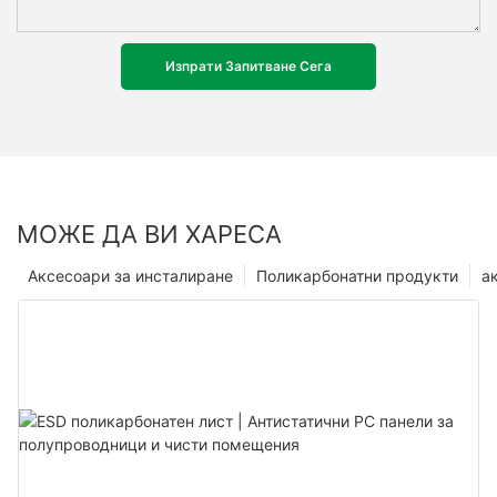
Изпрати Запитване Сега
МОЖЕ ДА ВИ ХАРЕСА
Аксесоари за инсталиране
Поликарбонатни продукти
а