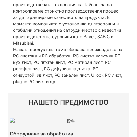
производствената технология на Тайван, за да
контролираме стриктно производствения процес,
за да гарантираме качеството на продукта. В
момента компанията е установила дългосрочни и
стабилни отношения на сътрудничество с известни
производители на суровини като Bayer, SABIC и
Mitsubishi.
Нашата продуктова гама обхваща производство на
PC листове и PC обработка. PC листът включва PC
кух лист, PC плътен лист, PC матиран лист, PC
релефен лист, PC дифузионна дъска, PC
огнеустойчив лист, PC закален лист, U lock PC лист,
plug-in PC лист и др.
НАШЕТО ПРЕДИМСТВО
Оборудване за обработка