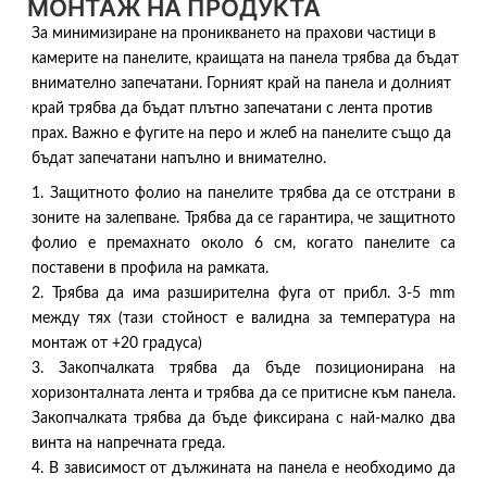
МОНТАЖ НА ПРОДУКТА
За минимизиране на проникването на прахови частици в
камерите на панелите, краищата на панела трябва да бъдат
внимателно запечатани. Горният край на панела и долният
край трябва да бъдат плътно запечатани с лента против
прах. Важно е фугите на перо и жлеб на панелите също да
бъдат запечатани напълно и внимателно.
1. Защитното фолио на панелите трябва да се отстрани в
зоните на залепване. Трябва да се гарантира, че защитното
фолио е премахнато около 6 см, когато панелите са
поставени в профила на рамката.
2. Трябва да има разширителна фуга от прибл. 3-5 mm
между тях (тази стойност е валидна за температура на
монтаж от +20 градуса)
3. Закопчалката трябва да бъде позиционирана на
хоризонталната лента и трябва да се притисне към панела.
Закопчалката трябва да бъде фиксирана с най-малко два
винта на напречната греда.
4. В зависимост от дължината на панела е необходимо да