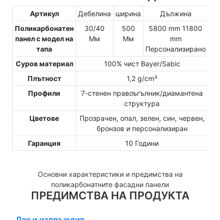
Артикул
Дебелина
ширина
Дължина
Поликарбонатен
30/40
500
5800 mm 11800
панел с модел на
Мм
Мм
mm
тапа
Персонализирано
Суров материал
100% чист Bayer/Sabic
Плътност
1,2 g/cm³
Профили
7-стенен правоъгълник/диамантена
структура
Цветове
Прозрачен, опал, зелен, син, червен,
бронзов и персонализиран
Гаранция
10 Години
Основни характеристики и предимства на
поликарбонатните фасадни панели
ПРЕДИМСТВА НА ПРОДУКТА
Лек и издръжлив