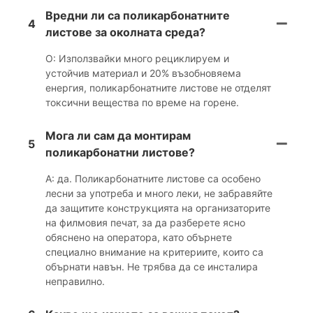
Вредни ли са поликарбонатните
4
листове за околната среда?
О: Използвайки много рециклируем и
устойчив материал и 20% възобновяема
енергия, поликарбонатните листове не отделят
токсични вещества по време на горене.
Мога ли сам да монтирам
5
поликарбонатни листове?
А: да. Поликарбонатните листове са особено
лесни за употреба и много леки, не забравяйте
да защитите конструкцията на организаторите
на филмовия печат, за да разберете ясно
обяснено на оператора, като обърнете
специално внимание на критериите, които са
обърнати навън. Не трябва да се инсталира
неправилно.