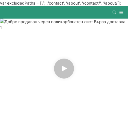
var excludedPaths = ['/', '/contact', '/about', '/contact/', '/about/'];