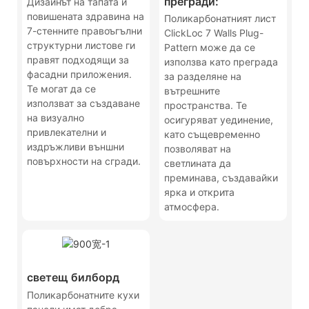
прегради:
Дизайнът на тапата и
повишената здравина на
Поликарбонатният лист
7-стенните правоъгълни
ClickLoc 7 Walls Plug-
структурни листове ги
Pattern може да се
правят подходящи за
използва като преграда
фасадни приложения.
за разделяне на
Те могат да се
вътрешните
използват за създаване
пространства. Те
на визуално
осигуряват уединение,
привлекателни и
като същевременно
издръжливи външни
позволяват на
повърхности на сгради.
светлината да
преминава, създавайки
ярка и открита
атмосфера.
светещ билборд
Поликарбонатните кухи