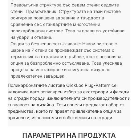
Правоъгълна структура със седем стени: седемте
стени
Правоъгълник
Структурата на тези листове
осигурява повишена здравина и твърдост в
сравнение със стандартните многостенни
поликарбонатни листове. Това ги прави по-устойчиви
на удари и огъване.
Опция за безшевно остъкляване: Някои листове с
шарка на 7 стени се произвеждат със система с
термоклик на страничните ръбове, което позволява
опция за безпроблемно остъкляване. Това улеснява
процеса на инсталиране и осигурява визуално
привлекателен завършек.
Поликарбонатните листове ClickLoc Plug-Pattern се
наложиха като популярен избор за екстериори и фасади
на сгради поради изключителната си производителност и
гъвкавост на дизайна. Тези панели предлагат набор от
предимства, които ги правят привлекателна опция за
архитекти, изпълнители и собственици на сгради.
ПАРАМЕТРИ НА ПРОДУКТА