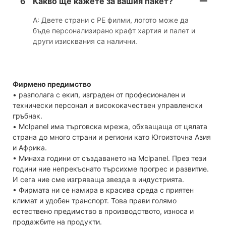
6
Какво ще кажете за вашия пакет?
A: Двете страни с PE филми, логото може да
бъде персонализирано крафт хартия и палет и
други изисквания са налични.
Фирмено предимство
• разполага с екип, изграден от професионален и
технически персонал и висококачествен управленски
гръбнак.
• Mclpanel има търговска мрежа, обхващаща от цялата
страна до много страни и региони като Югоизточна Азия
и Африка.
• Минаха години от създаването на Mclpanel. През тези
години ние непрекъснато търсихме прогрес и развитие.
И сега ние сме изгряваща звезда в индустрията.
• Фирмата ни се намира в красива среда с приятен
климат и удобен транспорт. Това прави голямо
естествено предимство в производството, износа и
продажбите на продукти.