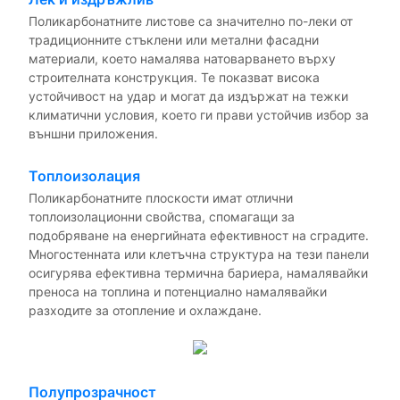
Поликарбонатните листове са значително по-леки от
традиционните стъклени или метални фасадни
материали, което намалява натоварването върху
строителната конструкция. Те показват висока
устойчивост на удар и могат да издържат на тежки
климатични условия, което ги прави устойчив избор за
външни приложения.
Топлоизолация
Поликарбонатните плоскости имат отлични
топлоизолационни свойства, спомагащи за
подобряване на енергийната ефективност на сградите.
Многостенната или клетъчна структура на тези панели
осигурява ефективна термична бариера, намалявайки
преноса на топлина и потенциално намалявайки
разходите за отопление и охлаждане.
Полупрозрачност