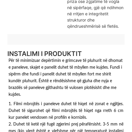
priza ose zgjatime të vogla
në sipërfaqe, gjë që ndihmon
në rritjen e integritetit
strukturor dhe
qëndrueshmërisë së fletës.
INSTALIMI I PRODUKTIT
Për të minimizuar depërtimin e grimcave të pluhurit në dhomat
e paneleve, skajet e panelit duhet të mbyllen me kujdes. Fundi i
sipërm dhe fundi i panelit duhet të mbyllen fort me shirit
kundër pluhurit. Është e rëndësishme që gjuha dhe nyja e
brazdës së paneleve gjithashtu të vulosen plotësisht dhe me
kujdes.
1. Filmi mbrojtës i paneleve duhet të hiqet në zonat e ngjitjes.
Duhet të sigurohet që filmi mbrojtës të hiqet nga rreth 6 cm
kur panelet vendosen në profilin e kornizës.
2. Duhet të ketë një fugë zgjerimi prej përafërsisht. 3-5 mm në
mes (kjo vlerë është e vlefshme për një temperaturë instalimi