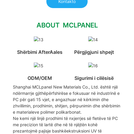
Kontakto
ABOUT MCLPANEL
Shërbimi AfterAales
Përgjigjuni shpejt
ODM/OEM
Sigurimi i cilësisë
Shanghai MCLpanel New Materials Co., Ltd. është një
ndërmarrje gjithëpërfshirëse e fokusuar në industrinë e
PC për gati 15 vjet, e angazhuar në kërkimin dhe
zhvillimin, prodhimin, shitjen, përpunimin dhe shërbimin
e materialeve polimer polikarbonat.
Ne kemi një linjë prodhimi të nxjerrjes së fletëve të PC
me precizion të lartë dhe në të njëjtën kohë
prezantojmë pajisje bashkëekstruksioni UV të