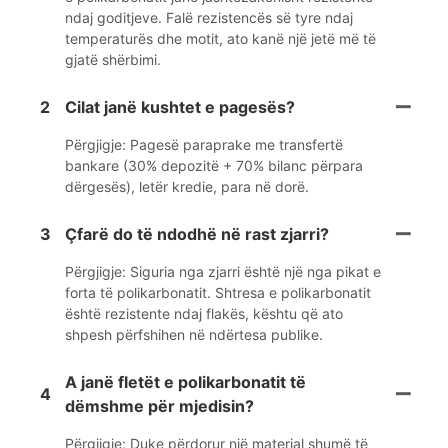
ndaj goditjeve. Falë rezistencës së tyre ndaj
temperaturës dhe motit, ato kanë një jetë më të
gjatë shërbimi.
2
Cilat janë kushtet e pagesës?
Përgjigje: Pagesë paraprake me transfertë
bankare (30% depozitë + 70% bilanc përpara
dërgesës), letër kredie, para në dorë.
3
Çfarë do të ndodhë në rast zjarri?
Përgjigje: Siguria nga zjarri është një nga pikat e
forta të polikarbonatit. Shtresa e polikarbonatit
është rezistente ndaj flakës, kështu që ato
shpesh përfshihen në ndërtesa publike.
A janë fletët e polikarbonatit të
4
dëmshme për mjedisin?
Përgjigje: Duke përdorur një material shumë të