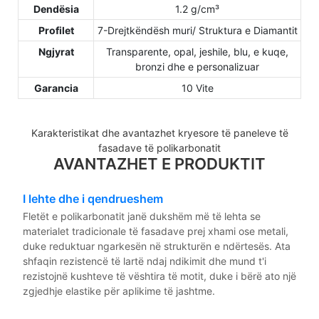
Dendësia
1.2 g/cm³
Profilet
7-Drejtkëndësh muri/ Struktura e Diamantit
Ngjyrat
Transparente, opal, jeshile, blu, e kuqe,
bronzi dhe e personalizuar
Garancia
10 Vite
Karakteristikat dhe avantazhet kryesore të paneleve të
fasadave të polikarbonatit
AVANTAZHET E PRODUKTIT
I lehte dhe i qendrueshem
Fletët e polikarbonatit janë dukshëm më të lehta se
materialet tradicionale të fasadave prej xhami ose metali,
duke reduktuar ngarkesën në strukturën e ndërtesës. Ata
shfaqin rezistencë të lartë ndaj ndikimit dhe mund t'i
rezistojnë kushteve të vështira të motit, duke i bërë ato një
zgjedhje elastike për aplikime të jashtme.