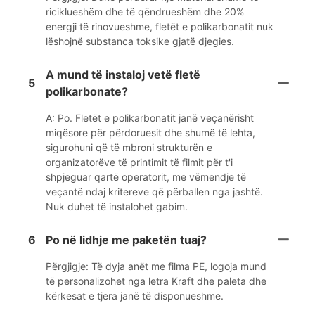
riciklueshëm dhe të qëndrueshëm dhe 20%
energji të rinovueshme, fletët e polikarbonatit nuk
lëshojnë substanca toksike gjatë djegies.
A mund të instaloj vetë fletë
5
polikarbonate?
A: Po. Fletët e polikarbonatit janë veçanërisht
miqësore për përdoruesit dhe shumë të lehta,
sigurohuni që të mbroni strukturën e
organizatorëve të printimit të filmit për t'i
shpjeguar qartë operatorit, me vëmendje të
veçantë ndaj kritereve që përballen nga jashtë.
Nuk duhet të instalohet gabim.
6
Po në lidhje me paketën tuaj?
Përgjigje: Të dyja anët me filma PE, logoja mund
të personalizohet nga letra Kraft dhe paleta dhe
kërkesat e tjera janë të disponueshme.