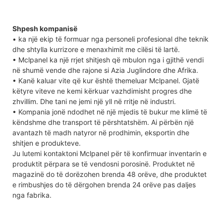
Shpesh kompanisë
• ka një ekip të formuar nga personeli profesional dhe teknik
dhe shtylla kurrizore e menaxhimit me cilësi të lartë.
• Mclpanel ka një rrjet shitjesh që mbulon nga i gjithë vendi
në shumë vende dhe rajone si Azia Juglindore dhe Afrika.
• Kanë kaluar vite që kur është themeluar Mclpanel. Gjatë
këtyre viteve ne kemi kërkuar vazhdimisht progres dhe
zhvillim. Dhe tani ne jemi një yll në rritje në industri.
• Kompania jonë ndodhet në një mjedis të bukur me klimë të
këndshme dhe transport të përshtatshëm. Ai përbën një
avantazh të madh natyror në prodhimin, eksportin dhe
shitjen e produkteve.
Ju lutemi kontaktoni Mclpanel për të konfirmuar inventarin e
produktit përpara se të vendosni porosinë. Produktet në
magazinë do të dorëzohen brenda 48 orëve, dhe produktet
e rimbushjes do të dërgohen brenda 24 orëve pas daljes
nga fabrika.