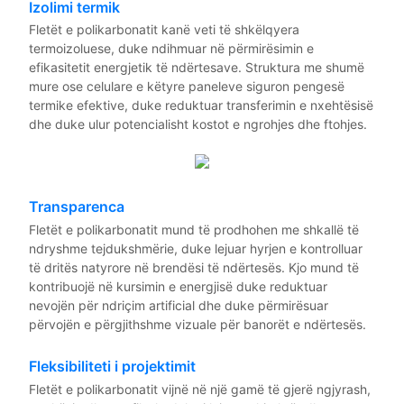
Izolimi termik
Fletët e polikarbonatit kanë veti të shkëlqyera
termoizoluese, duke ndihmuar në përmirësimin e
efikasitetit energjetik të ndërtesave. Struktura me shumë
mure ose celulare e këtyre paneleve siguron pengesë
termike efektive, duke reduktuar transferimin e nxehtësisë
dhe duke ulur potencialisht kostot e ngrohjes dhe ftohjes.
Transparenca
Fletët e polikarbonatit mund të prodhohen me shkallë të
ndryshme tejdukshmërie, duke lejuar hyrjen e kontrolluar
të dritës natyrore në brendësi të ndërtesës. Kjo mund të
kontribuojë në kursimin e energjisë duke reduktuar
nevojën për ndriçim artificial dhe duke përmirësuar
përvojën e përgjithshme vizuale për banorët e ndërtesës.
Fleksibiliteti i projektimit
Fletët e polikarbonatit vijnë në një gamë të gjerë ngjyrash,