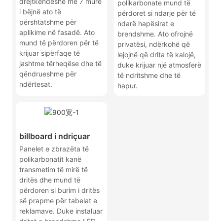
drejtkëndëshe me 7 mure
polikarbonate mund të
i bëjnë ato të
përdoret si ndarje për të
përshtatshme për
ndarë hapësirat e
aplikime në fasadë. Ato
brendshme. Ato ofrojnë
mund të përdoren për të
privatësi, ndërkohë që
krijuar sipërfaqe të
lejojnë që drita të kalojë,
jashtme tërheqëse dhe të
duke krijuar një atmosferë
qëndrueshme për
të ndritshme dhe të
ndërtesat.
hapur.
billboard i ndriçuar
Panelet e zbrazëta të
polikarbonatit kanë
transmetim të mirë të
dritës dhe mund të
përdoren si burim i dritës
së prapme për tabelat e
reklamave. Duke instaluar