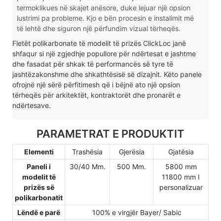
termoklikues në skajet anësore, duke lejuar një opsion
lustrimi pa probleme. Kjo e bën procesin e instalimit më
të lehtë dhe siguron një përfundim vizual tërheqës.
Fletët polikarbonate të modelit të prizës ClickLoc janë
shfaqur si një zgjedhje popullore për ndërtesat e jashtme
dhe fasadat për shkak të performancës së tyre të
jashtëzakonshme dhe shkathtësisë së dizajnit. Këto panele
ofrojnë një sërë përfitimesh që i bëjnë ato një opsion
tërheqës për arkitektët, kontraktorët dhe pronarët e
ndërtesave.
PARAMETRAT E PRODUKTIT
Elementi
Trashësia
Gjerësia
Gjatësia
Paneli i
30/40 Mm.
500 Mm.
5800 mm
modelit të
11800 mm I
prizës së
personalizuar
polikarbonatit
Lëndë e parë
100% e virgjër Bayer/ Sabic