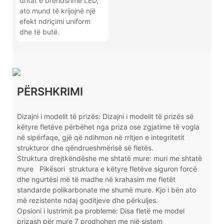
dritat e brendshme LED,
ato mund të krijojnë një
efekt ndriçimi uniform
dhe të butë.
PËRSHKRIMI
Dizajni i modelit të prizës: Dizajni i modelit të prizës së
këtyre fletëve përbëhet nga priza ose zgjatime të vogla
në sipërfaqe, gjë që ndihmon në rritjen e integritetit
strukturor dhe qëndrueshmërisë së fletës.
Struktura drejtkëndëshe me shtatë mure: muri me shtatë
mure
Pikësori
struktura e këtyre fletëve siguron forcë
dhe ngurtësi më të madhe në krahasim me fletët
standarde polikarbonate me shumë mure. Kjo i bën ato
më rezistente ndaj goditjeve dhe përkuljes.
Opsioni i lustrimit pa probleme: Disa fletë me model
prizash për mure 7 prodhohen me një sistem