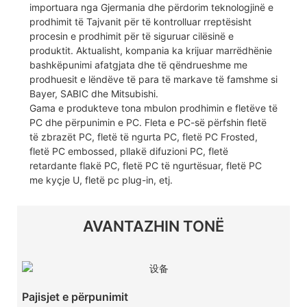
importuara nga Gjermania dhe përdorim teknologjinë e
prodhimit të Tajvanit për të kontrolluar rreptësisht
procesin e prodhimit për të siguruar cilësinë e
produktit. Aktualisht, kompania ka krijuar marrëdhënie
bashkëpunimi afatgjata dhe të qëndrueshme me
prodhuesit e lëndëve të para të markave të famshme si
Bayer, SABIC dhe Mitsubishi.
Gama e produkteve tona mbulon prodhimin e fletëve të
PC dhe përpunimin e PC. Fleta e PC-së përfshin fletë
të zbrazët PC, fletë të ngurta PC, fletë PC Frosted,
fletë PC embossed, pllakë difuzioni PC, fletë
retardante flakë PC, fletë PC të ngurtësuar, fletë PC
me kyçje U, fletë pc plug-in, etj.
AVANTAZHIN TONË
Pajisjet e përpunimit