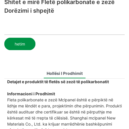
Shitet e mirë Fletë polikarbonate e zezë
Dorëzimi i shpejtë
hetim
Hollësi I Prodhimit
Detajet e produktit të fletës së zezë të polikarbonatit
Informacioni i Prodhimit
Fleta polikarbonate e zezë Mclpanel është e përpiktë në
lidhje me lëndët e para, projektimin dhe përpunimin. Produkti
është audituar dhe certifikuar se është në përputhje me
kërkesat më të rrepta të cilësisë. Shanghai mclpanel New
Materials Co., Ltd. ka krijuar marrëdhënie bashkëpunimi