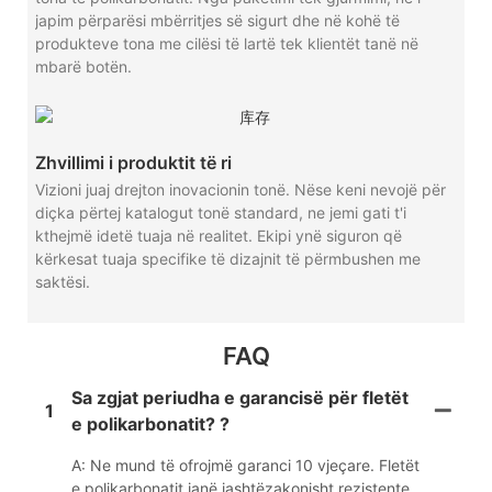
japim përparësi mbërritjes së sigurt dhe në kohë të
produkteve tona me cilësi të lartë tek klientët tanë në
mbarë botën.
Zhvillimi i produktit të ri
Vizioni juaj drejton inovacionin tonë. Nëse keni nevojë për
diçka përtej katalogut tonë standard, ne jemi gati t'i
kthejmë idetë tuaja në realitet. Ekipi ynë siguron që
kërkesat tuaja specifike të dizajnit të përmbushen me
saktësi.
FAQ
Sa zgjat periudha e garancisë për fletët
1
e polikarbonatit? ?
A: Ne mund të ofrojmë garanci 10 vjeçare. Fletët
e polikarbonatit janë jashtëzakonisht rezistente