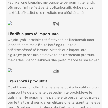
Fabrika jonë krenohet me pajisje të përpunimit të fundit
për prodhimin e fletëve të polikarbonatit, duke siguruar
saktësi, efikasitet dhe rezultate me cilësi të lartë.
Lëndët e para të importuara
Objekti ynë i prodhimit të fletëve të polikarbonatit merr
lëndë të para me cilësi të lartë nga furnitorë
ndërkombëtarë të besuar. Materialet e importuara
sigurojnë prodhimin e fletëve të polikarbonatit premium
me qartësi, qëndrueshmëri dhe performancë të shkëlqyer.
Transporti i produktit
Objekti ynë i prodhimit të fletëve të polikarbonatit siguron
transport të qetë dhe të besueshëm të produkteve të
gatshme. Ne punojmë me partnerë të besuar të logjistikës
për të trajtuar shpërndarjen efikase dhe të sigurt të fletëve
tona të polikarbonatit. Nga paketimi tek gjurmimi, ne i