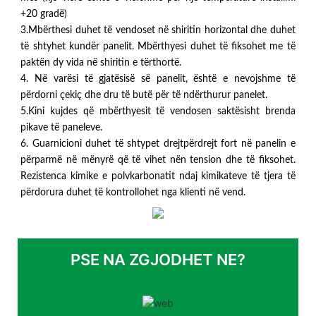
+20 gradë)
3.Mbërthesi duhet të vendoset në shiritin horizontal dhe duhet
të shtyhet kundër panelit. Mbërthyesi duhet të fiksohet me të
paktën dy vida në shiritin e tërthortë.
4. Në varësi të gjatësisë së panelit, është e nevojshme të
përdorni çekiç dhe dru të butë për të ndërthurur panelet.
5.Kini kujdes që mbërthyesit të vendosen saktësisht brenda
pikave të paneleve.
6. Guarnicioni duhet të shtypet drejtpërdrejt fort në panelin e
përparmë në mënyrë që të vihet nën tension dhe të fiksohet.
Rezistenca kimike e polvkarbonatit ndaj kimikateve të tjera të
përdorura duhet të kontrollohet nga klienti në vend.
PSE NA ZGJODHET NE?