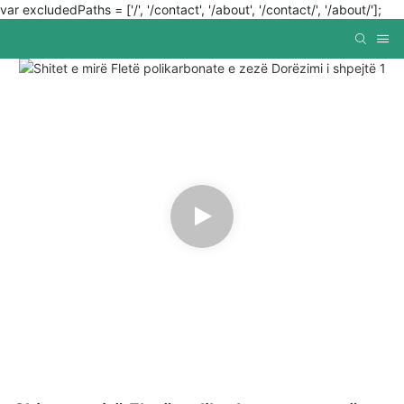
var excludedPaths = ['/', '/contact', '/about', '/contact/', '/about/'];