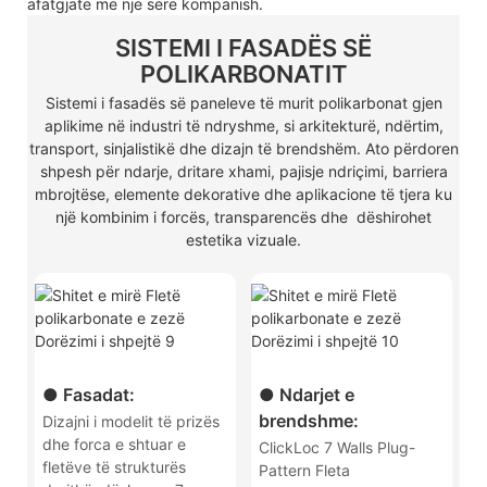
afatgjatë me një sërë kompanish.
SISTEMI I FASADËS SË
POLIKARBONATIT
Sistemi i fasadës së paneleve të murit polikarbonat gjen
aplikime në industri të ndryshme, si arkitekturë, ndërtim,
transport, sinjalistikë dhe dizajn të brendshëm. Ato përdoren
shpesh për ndarje, dritare xhami, pajisje ndriçimi, barriera
mbrojtëse, elemente dekorative dhe aplikacione të tjera ku
një kombinim i forcës, transparencës dhe dëshirohet
estetika vizuale.
● Fasadat:
● Ndarjet e
brendshme:
Dizajni i modelit të prizës
dhe forca e shtuar e
ClickLoc 7 Walls Plug-
fletëve të strukturës
Pattern Fleta