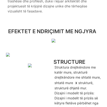
trashësie dhe profilesh, duke i lejuar arkitektët dhe
projektuesit të krijojnë dizajne unike dhe tërheqëse
vizualisht të fasadave.
EFEKTET E NDRIÇIMIT ME NGJYRA
STRUCTURE
Struktura drejtkëndore me
katër mure, strukturë
drejtkëndore me shtatë mure,
x
shtatë mure
strukturë,
strukturë dhjetë mur.
Dizajni i modelit të prizës:
Dizajni i modelit të prizës së
këtyre fletëve përbëhet nga