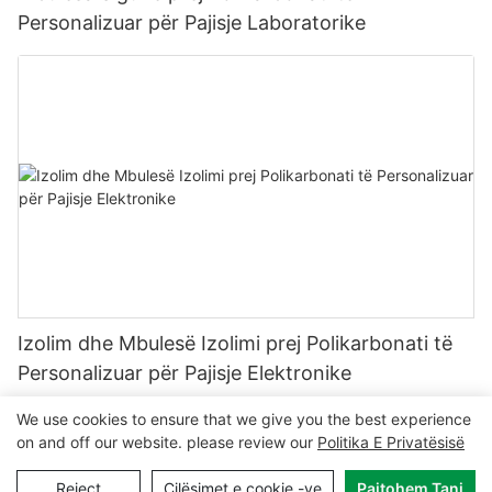
Personalizuar për Pajisje Laboratorike
Izolim dhe Mbulesë Izolimi prej Polikarbonati të
Personalizuar për Pajisje Elektronike
We use cookies to ensure that we give you the best experience
on and off our website. please review our
Politika E Privatësisë
E drejta e autorit © 2024 MCL-
www.mclpanel.com
|
Harta e
Reject
Cilësimet e cookie -ve
Pajtohem Tani